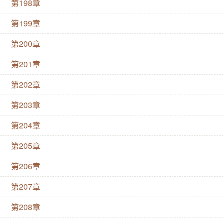
第198章
第199章
第200章
第201章
第202章
第203章
第204章
第205章
第206章
第207章
第208章