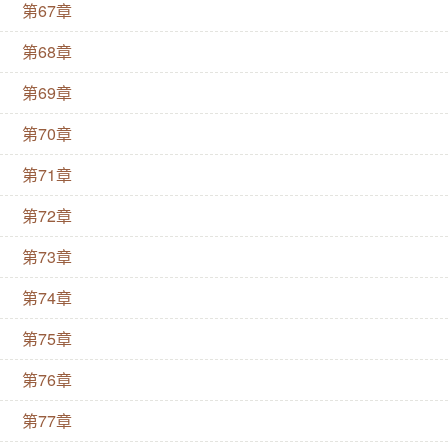
第67章
第68章
第69章
第70章
第71章
第72章
第73章
第74章
第75章
第76章
第77章