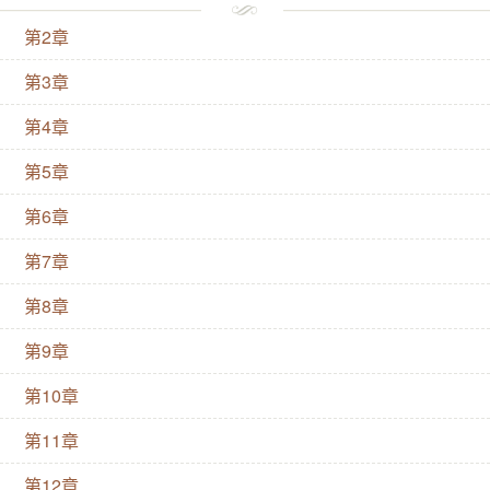
一种奢望的时候，赵絮晚不得不为自己打算， 偶然的一
第2章
次，看中了那个时常来找商人的年轻公子，公子一表人
才，就是看起来有点弱。商人正巧想资助那位公子，于
第3章
是拿她做人情，送予了公子。乱世中有个好归宿不容
第4章
易，况且人在屋檐下不得不低头，赵絮晚背着包袱去
第5章
了。 喜结连理后，商人高兴的不行，公子也挺开心，直
到肚子里揣了崽。 崽响亮亮的出生那天，公子激动的握
第6章
住她的说，辛苦了，孩子就叫政。 政什么政公子说他姓
第7章
夏，夏政 不，是嬴政 赵絮晚那会才突然想明白，哦，
第8章
难怪那个商人姓吕，难怪公子叫异人，原来她是赵姬啊!
第9章
预收1:《清穿之皇太子日常》胤礽三岁的时候做了一个
梦，梦里的他被废了，皇阿玛凶狠的看着他，周围人也
第10章
在嘲笑他，胤礽哭了，哭得上气不接下气，结果一睁眼
第11章
就看见康熙温柔的拉着他的手哄，保成是不是做噩梦
第12章