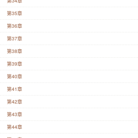
第34章
第35章
第36章
第37章
第38章
第39章
第40章
第41章
第42章
第43章
第44章