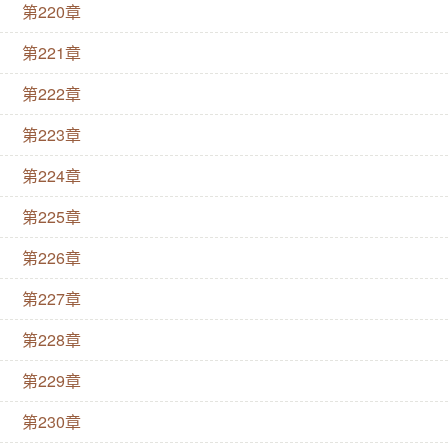
第220章
第221章
第222章
第223章
第224章
第225章
第226章
第227章
第228章
第229章
第230章