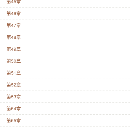
第45章
第46章
第47章
第48章
第49章
第50章
第51章
第52章
第53章
第54章
第55章