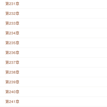
第231章
第232章
第233章
第234章
第235章
第236章
第237章
第238章
第239章
第240章
第241章