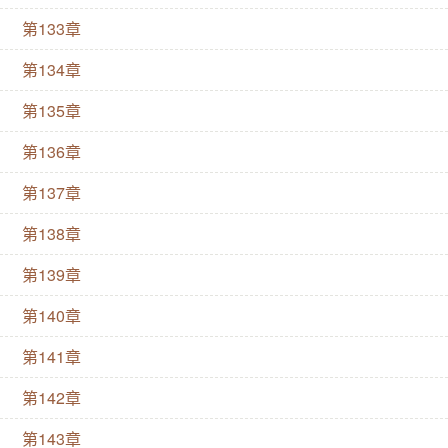
第133章
第134章
第135章
第136章
第137章
第138章
第139章
第140章
第141章
第142章
第143章