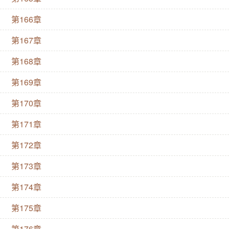
第166章
第167章
第168章
第169章
第170章
第171章
第172章
第173章
第174章
第175章
第176章