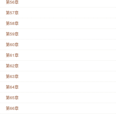
第56章
第57章
第58章
第59章
第60章
第61章
第62章
第63章
第64章
第65章
第66章