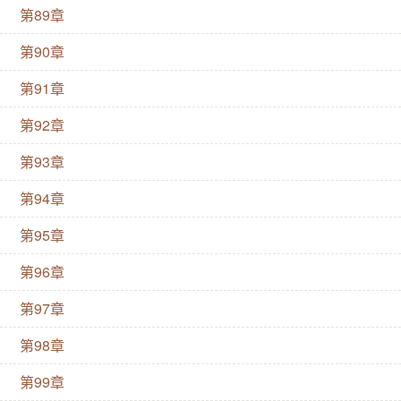
第89章
第90章
第91章
第92章
第93章
第94章
第95章
第96章
第97章
第98章
第99章