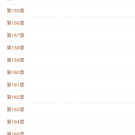
第155章
第156章
第157章
第158章
第159章
第160章
第161章
第162章
第163章
第164章
第165章