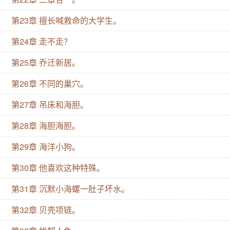
第23章 擅长喊救命的大学生。
第24章 走不走？
第25章 乔迁新居。
第26章 不同的巢穴。
第27章 吊床和海胆。
第28章 海胆海胆。
第29章 海洋小狗。
第30章 他喜欢这种特殊。
第31章 沉默小海螺一肚子坏水。
第32章 贝壳项链。