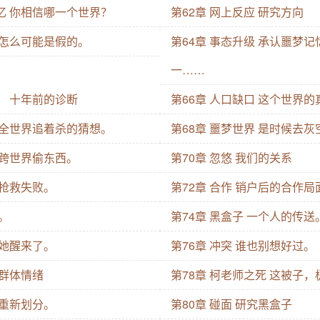
记忆 你相信哪一个世界？
第62章 网上反应 研究方向
 怎么可能是假的。
第64章 事态升级 承认噩梦
一……
。 十年前的诊断
第66章 人口缺口 这个世界的
 被全世界追着杀的猜想。
第68章 噩梦世界 是时候去
 跨世界偷东西。
第70章 忽悠 我们的关系
夫抢救失败。
第72章 合作 销户后的合作局
电。
第74章 黑盒子 一个人的传送
 她醒来了。
第76章 冲突 谁也别想好过。
 群体情绪
第78章 柯老师之死 这被子
 重新划分。
第80章 碰面 研究黑盒子