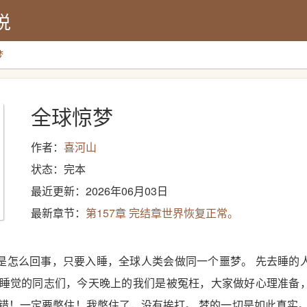
说
梦
全球惊梦
作者：
喜河山
状态：完本
最近更新：2026年06月03日
最新章节：
第157章 完结章世界恢复正常。
是怎么回事，只要入睡，全球人类会做同一个噩梦。 先去睡的
有睡觉的同志们，今天晚上的我们是被冤枉，大家做好心理准备
没错！一定要憋住！我憋住了，没有挨打。 梦的一切是如此真实。