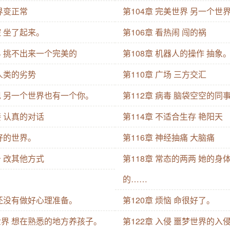
世界变正常
第104章 完美世界 另一个世
控 坐了起来。
第106章 看热闹 闯的祸
界 挑不出来一个完美的
第108章 机器人的操作 抽象
 人类的劣势
第110章 广场 三方交汇
出现 另一个世界也有一个你。
第112章 病毒 脑袋空空的同
接 认真的对话
第114章 不适合生存 艳阳天
更好的世界。
第116章 神经抽痛 大脑痛
击 改其他方式
第118章 常态的两两 她的
的……
 还没有做好心理准备。
第120章 烦恼 命很好了。
的世界 想在熟悉的地方养孩子。
第122章 入侵 噩梦世界的入