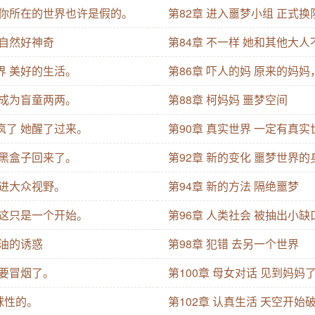
。 你所在的世界也许是假的。
第82章 进入噩梦小组 正式换
大自然好神奇
第84章 不一样 她和其他大
界 美好的生活。
第86章 吓人的妈 原来的妈
 成为盲童两两。
第88章 柯妈妈 噩梦空间
疯了 她醒了过来。
第90章 真实世界 一定有真
 黑盒子回来了。
第92章 新的变化 噩梦世界的
走进大众视野。
第94章 新的方法 隔绝噩梦
 这只是一个开始。
第96章 人类社会 被抽出小缺
机油的诱惑
第98章 犯错 去另一个世界
 要冒烟了。
第100章 母女对话 见到妈妈
全球性的。
第102章 认真生活 天空开始