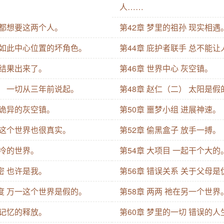
人……
 都想要这两个人。
第42章 梦里的祖孙 现实相遇
境 如此中心位置的坏角色。
第44章 庇护者联手 总不能
 结果出来了。
第46章 世界中心 灰空镇。
一） 一切从三年前说起。
第48章 赵仁（二） 太阳是假
 诡异的灰空镇。
第50章 噩梦小组 进展神速。
在 这个世界也很真实。
第52章 偷黑盒子 放手一搏。
冰冷的世界。
第54章 大项目 一起干个大的
密 也许是我。
第56章 错误关系 关于父母
角度 万一这个世界是假的。
第58章 两两 祂在另一个世界
 记忆的释放。
第60章 梦里的一切 错误的人