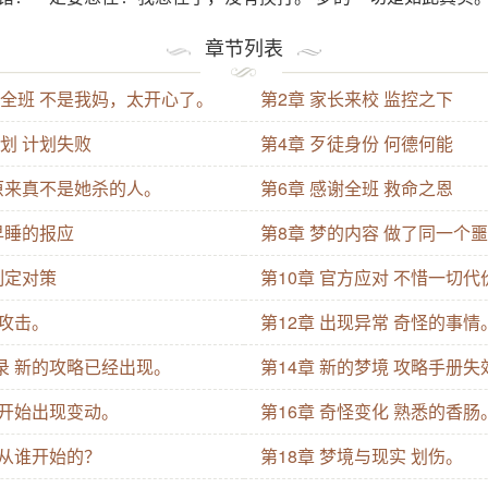
变成了 今天晚上是被打，别躲，躲了会被打得更惨，别问我怎
章节列表
理医生昨天晚上梦里也躲了，我们正在抱头痛哭。 所有人都只
们全班 不是我妈，太开心了。
第2章 家长来校 监控之下
底是谁在虐待自己。 今天晚上大家一起加油，一定要弄清楚
到底是谁在虐待我们，弄清楚我们在梦里是谁也行！ 景玲是平城
划 计划失败
第4章 歹徒身份 何德何能
班级，结果全人类开始做同一个噩梦，就她没做，这不是欺负
 原来真不是她杀的人。
第6章 感谢全班 救命之恩
也梦到了，好吓人。
早睡的报应
第8章 梦的内容 做了同一个
制定对策
第10章 官方应对 不惜一切
 攻击。
第12章 出现异常 奇怪的事情
记录 新的攻略已经出现。
第14章 新的梦境 攻略手册失
 开始出现变动。
第16章 奇怪变化 熟悉的香肠
 从谁开始的？
第18章 梦境与现实 划伤。