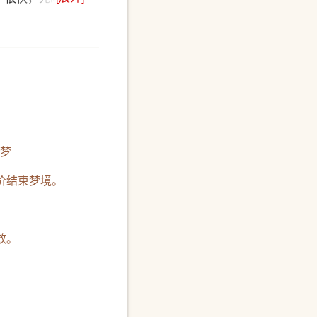
么知道，我现在在
能记住自己受的虐
到底是谁在虐待我
中学高一的学生，
人吗？于是，她选
噩梦
代价结束梦境。
。
效。
。