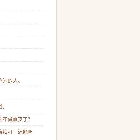
？
德充沛的人。
划。
子都不做噩梦了？
不会挨打！还能听