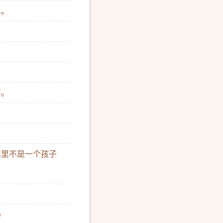
界。
。
事。
身体里不是一个孩子
侵