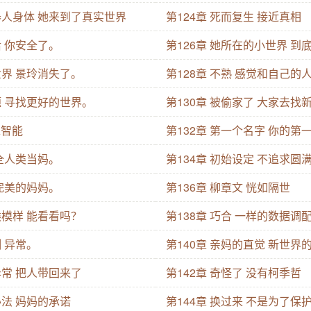
机器人身体 她来到了真实世界
第124章 死而复生 接近真相
后 你安全了。
第126章 她所在的小世界 到
世界 景玲消失了。
第128章 不熟 感觉和自己的
题 寻找更好的世界。
第130章 被偷家了 大家去找
工智能
第132章 第一个名字 你的
给全人类当妈。
第134章 初始设定 不追求圆
最完美的妈妈。
第136章 柳章文 恍如隔世
类模样 能看看吗？
第138章 巧合 一样的数据调
测 异常。
第140章 亲妈的直觉 新世界
异常 把人带回来了
第142章 奇怪了 没有柯季哲
办法 妈妈的承诺
第144章 换过来 不是为了保