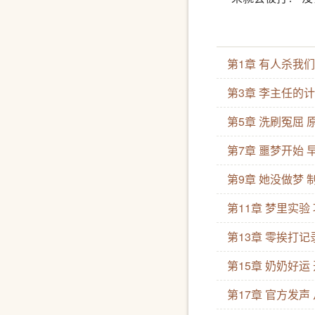
人类分享的经验
看心理医生，心
第1章 有人杀我
待，无法锁定到
们！ 弄不清楚
第3章 李主任的计
她刚融入自己的
第5章 洗刷冤屈
择了撒谎。 我
第7章 噩梦开始 
第9章 她没做梦 
第11章 梦里实验
第13章 零挨打
第15章 奶奶好运
第17章 官方发声