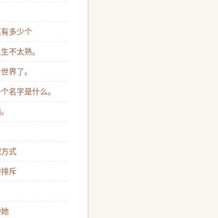
底有多少个
人生不太熟。
新世界了。
第一个名字是什么。
满。
配方式
的排斥
护她