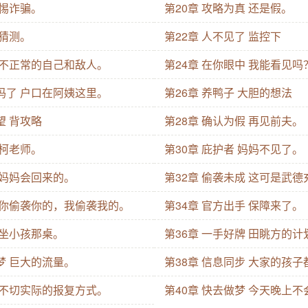
警惕诈骗。
第20章 攻略为真 还是假。
的猜测。
第22章 人不见了 监控下
失 不正常的自己和敌人。
第24章 在你眼中 我能看见吗
妈妈了 户口在阿姨这里。
第26章 养鸭子 大胆的想法
望 背攻略
第28章 确认为假 再见前夫。
 柯老师。
第30章 庇护者 妈妈不见了。
 妈妈会回来的。
第32章 偷袭未成 这可是武
标 你偷袭你的，我偷袭我的。
第34章 官方出手 保障来了。
 坐小孩那桌。
第36章 一手好牌 田眺方的计
梦 巨大的流量。
第38章 信息同步 大家的孩
息 不切实际的报复方式。
第40章 快去做梦 今天晚上