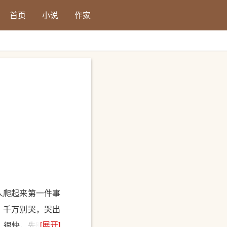
首页
小说
作家
人爬起来第一件事
，千万别哭，哭出
[展开]
 很快，先睡觉的