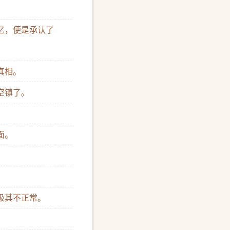
记忆，便是承认了
真相。
灰空镇了。
面。
。
，极其不正常。