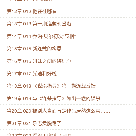
个文坛论战。 直到乔治贝尔的身份揭晓竟是他最厌恶的
未婚妻家二女儿凯瑟琳。 凯瑟琳：很抱歉家姐给您添麻
第12章 012 他在往哪看
烦，先生，但她已有意中人，可与您解除婚约了。 查尔
第13章 013 第一期连载刊登啦
斯紧盯着凯瑟琳不放：巧得很，小姐，我想我也找到了
第14章 014 乔治·贝尔初次“亮相”
意中人。 ※成长型主角，女主并非全知全能，会有挫折
第15章 015 新连载的构思
和困难。 ※穿书但没有这本书存在，是十八、十九世纪
英国小说大杂糅，如有明显参考，我会在文中or作话标
第16章 016 姐妹之间的嫉妒心
明。 ※一切设定为剧情服务，不太考据，会因为剧情矛
第17章 017 光速和好啦
盾和曲折出现不符合历史现实的地方。 ※女主的笔名是
第18章 018 《谋杀指导》第一期连载反馈
乔治桑的名字和勃朗特三姐妹笔名的姓贝尔凑起来的，
第19章 019 与《谋杀指导》如出一辙的谋杀……
不会马甲捂到底，会恢复本名。 ※是旧预收改的文案，
向期待《凤凰辇》的姑娘们道歉，前预收开了四五年
第20章 020 被别人当面肯定作品居然这么爽……
了，写了好几个版本的开头都不顺手，所以改成我比较
第21章 021 杂志卖脱销了！
擅长的内容。
第22章 022 乔治·贝尔步入现实