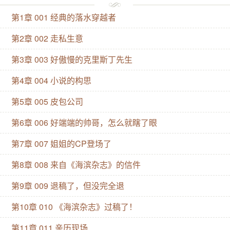
族濒临破产，父亲老实且倒霉，母亲只会逼婚；长姐美
第1章 001 经典的落水穿越者
貌却是个恋爱脑，一心只想抛弃未婚夫与心爱的军官订
婚，小妹为人正直但相当古板，年芳十六就被邻里说是
第2章 002 走私生意
当老处女的料。 夹在中间的凯瑟琳倍感压力，思来想
第3章 003 好傲慢的克里斯丁先生
去，只能以写作作为出路。 凭借二十一世纪的现代写作
第4章 004 小说的构思
技巧，她从乡村别墅闯入伦敦，终于在文坛了站稳脚
跟。每每新书面世，书店门口都排起长龙，报纸头版争
第5章 005 皮包公司
相报道，全伦敦都为之沸腾。 查尔斯克里斯丁非常厌恶
第6章 006 好端端的帅哥，怎么就瞎了眼
这门婚事。 他与罗斯金家长女订婚，却彼此相看两厌：
第7章 007 姐姐的CP登场了
他嫌她轻浮，她嫌他是老古董。但长辈不许退婚不说，
第8章 008 来自《海滨杂志》的信件
罗斯金家还濒临破产，全靠这门亲事翻身。 心烦意乱的
查尔斯，却在阅读一位署名乔治贝尔的连载时找到了慰
第9章 009 退稿了，但没完全退
藉。评论界多指责此作家哗众取宠，毫无价值，但以高
第10章 010 《海滨杂志》过稿了！
雅学识著称的查尔斯，却独力为其辩护，甚至不惜与整
第11章 011 亲历现场