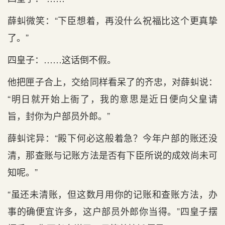
薛虯微笑：“下臣想着，再没什么祝福比这个更真挚
了。”
四皇子：……这话倒不假。
他把匣子合上，交给同样看呆了的齐忠，对薛虯说：
“明日就开始上衙了，我的意思是近日便向父皇请
旨，封你为户部员外郎。”
薛虯诧异：“殿下何必这般着急？今年户部的账还没
清，那查账与记账方法是否有下臣所说的成效尚未可
知呢。”
“虽还未清账，但这数月用你的记账和查账方法，办
事的确便宜许多，这户部员外郎你当得。”四皇子摆