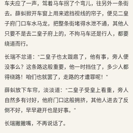
车夫应了一声，驾着马车拐了个弯儿，往另外一条街
去。薛虯掀开车窗上用来遮挡视线的帘子，便见二皇
子府门口车水马龙，把整条街堵得水泄不通，其他人
只要不是去二皇子府上的，不拘马车还是行人，都要
绕道而行。
长瑞不忿道：“二皇子也太跋扈了，他有事，旁人便
没事么？这条路这般重要，他一时挡住了，多少人都
得绕路！咱们也就罢了，走路的才遭罪呢！”
薛虯放下车帘，淡淡道：“二皇子受皇上看重，旁人
自然多有讨好，他府门口这般拥挤，其他人进去了反
倒不好，早早避开也是好事。”
长瑞撇撇嘴，不再说话了。