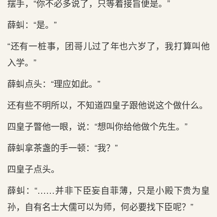
摆手，“你不必多说了，只等着接旨便是。”
薛虯：“是。”
“还有一桩事，团哥儿过了年也六岁了，我打算叫他
入学。”
薛虯点头：“理应如此。”
还有些不明所以，不知道四皇子跟他说这个做什么。
四皇子瞥他一眼，说：“想叫你给他做个先生。”
薛虯拿茶盏的手一顿：“我？”
四皇子点头。
薛虯：“……并非下臣妄自菲薄，只是小殿下贵为皇
孙，自有名士大儒可以为师，何必要找下臣呢？”