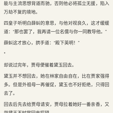
能与主流思想背道而驰，否则他必将孤立无援，陷入
万劫不复的境地。
四皇子听明白薛虯的意思，与他对视良久，这才缓缓
道：“那也罢了，我再请一位名儒与你一同教导他。”
薛虯这才放心，拱手道：“殿下英明！”
*
却说过完年，贾母便催着黛玉回去。
黛玉并不想回去，她在林家自由自在，比在贾家强得
多。但是外祖母一再催促，黛玉也不好拒绝，只得回
去了。
回去后先去给贾母请安，贾母拉着她好一番亲香，又
怨黛玉不时常回来探望。