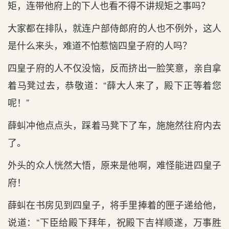
矩，连带他府上的下人也看不得不讲规矩之事吗？
大家都在排队，就连户部侍郎府的人也不例外，这人
是什么来头，难道不怕惹恼四皇子府的人吗？
四皇子府的人不仅没恼，反而挤出一脸笑意，亲自拿
着马凳过去，恭敬道：“薛大人来了，殿下正等着您
呢！”
薛虯冲他点点头，踩着马凳下了车，施施然往府内去
了。
外头的众人恍然大悟，原来是他啊，难怪能进四皇子
府！
薛虯在书房见到四皇子，将手里捧着的匣子递给他，
说道：“下臣给殿下拜年，祝殿下吉祥顺遂，万事胜