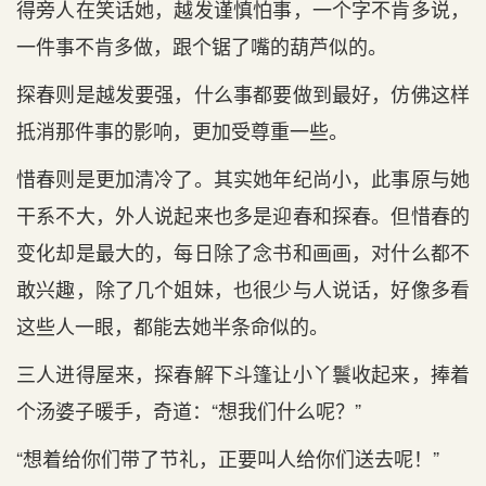
得旁人在笑话她，越发谨慎怕事，一个字不肯多说，
一件事不肯多做，跟个锯了嘴的葫芦似的。
探春则是越发要强，什么事都要做到最好，仿佛这样
抵消那件事的影响，更加受尊重一些。
惜春则是更加清冷了。其实她年纪尚小，此事原与她
干系不大，外人说起来也多是迎春和探春。但惜春的
变化却是最大的，每日除了念书和画画，对什么都不
敢兴趣，除了几个姐妹，也很少与人说话，好像多看
这些人一眼，都能去她半条命似的。
三人进得屋来，探春解下斗篷让小丫鬟收起来，捧着
个汤婆子暖手，奇道：“想我们什么呢？”
“想着给你们带了节礼，正要叫人给你们送去呢！”