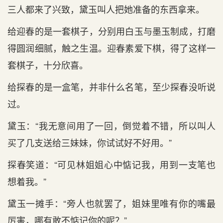
三人都来了兴致，黛玉叫人把她准备的东西拿来。
给迎春的是一套棋子，分别用白玉与墨玉制成，打磨
得圆润细腻，触之生温。迎春素爱下棋，得了这样一
套棋子，十分欣喜。
给探春的是一盒笔，并非什么名笔，至少探春没听说
过。
黛玉：“我无意间用了一回，倒觉着不错，所以叫人
买了几支送给三妹妹，你试试好不好用。”
探春笑道：“可见林姐姐心中惦记我，用到一支笔也
想着我。”
黛玉一摊手：“旁人也就罢了，姐妹里唯有你的嘴最
厉害，哪有敢不惦记你的呢？”