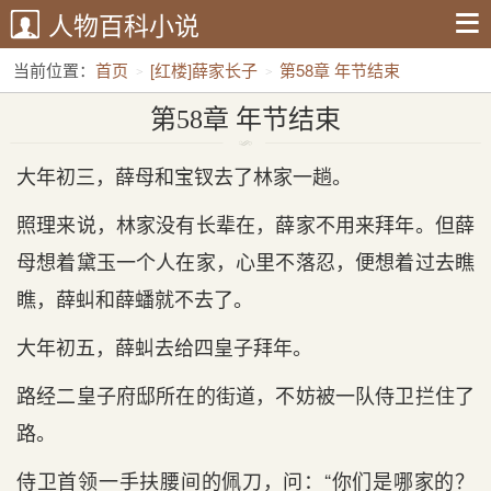
人物百科小说
当前位置：
首页
[红楼]薛家长子
第58章 年节结束
第58章 年节结束
大年初三，薛母和宝钗去了林家一趟。
照理来说，林家没有长辈在，薛家不用来拜年。但薛
母想着黛玉一个人在家，心里不落忍，便想着过去瞧
瞧，薛虯和薛蟠就不去了。
大年初五，薛虯去给四皇子拜年。
路经二皇子府邸所在的街道，不妨被一队侍卫拦住了
路。
侍卫首领一手扶腰间的佩刀，问：“你们是哪家的？