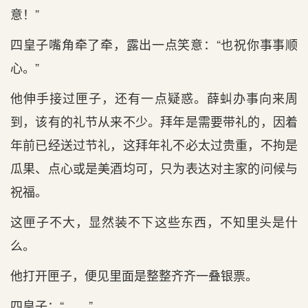
意！”
四皇子嘴角牵了牵，露出一点笑意：“也祝你事事顺
心。”
他伸手接过匣子，还有一点疑惑。薛虯办事向来周
到，该有的礼节从来不少。拜年是需要带礼的，因着
年前已经送过节礼，这拜年礼不必太过贵重，不拘是
瓜果、点心或是美酒均可，只为表达对主家的问候与
祝福。
这匣子不大，显然装不下这些东西，不知里头是什
么。
他打开匣子，便见里面是整整齐齐一叠银票。
四皇子：“……”