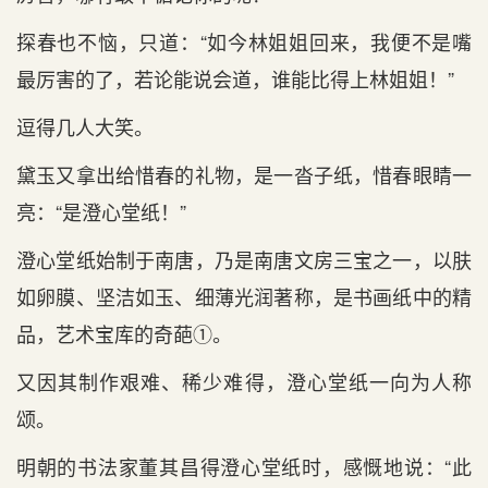
探春也不恼，只道：“如今林姐姐回来，我便不是嘴
最厉害的了，若论能说会道，谁能比得上林姐姐！”
逗得几人大笑。
黛玉又拿出给惜春的礼物，是一沓子纸，惜春眼睛一
亮：“是澄心堂纸！”
澄心堂纸始制于南唐，乃是南唐文房三宝之一，以肤
如卵膜、坚洁如玉、细薄光润著称，是书画纸中的精
品，艺术宝库的奇葩①。
又因其制作艰难、稀少难得，澄心堂纸一向为人称
颂。
明朝的书法家董其昌得澄心堂纸时，感慨地说：“此