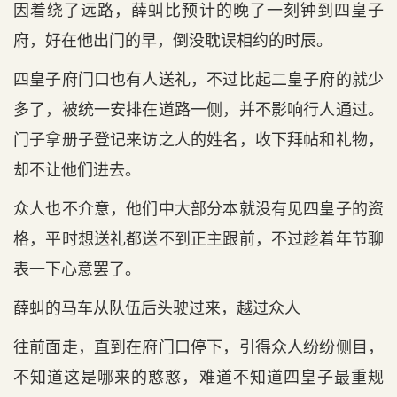
因着绕了远路，薛虯比预计的晚了一刻钟到四皇子
府，好在他出门的早，倒没耽误相约的时辰。
四皇子府门口也有人送礼，不过比起二皇子府的就少
多了，被统一安排在道路一侧，并不影响行人通过。
门子拿册子登记来访之人的姓名，收下拜帖和礼物，
却不让他们进去。
众人也不介意，他们中大部分本就没有见四皇子的资
格，平时想送礼都送不到正主跟前，不过趁着年节聊
表一下心意罢了。
薛虯的马车从队伍后头驶过来，越过众人
往前面走，直到在府门口停下，引得众人纷纷侧目，
不知道这是哪来的憨憨，难道不知道四皇子最重规