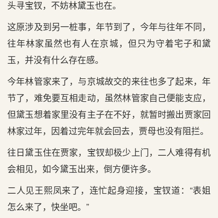
头寻宝钗，不妨林黛玉也在。
这原涉及到另一桩事，年节到了，今年与往年不同，
往年林家虽然也有人在京城，但只为守着宅子和黛
玉，并没有什么存在感。
今年林管家来了，与京城故交的来往也多了起来，年
节了，难免要互相走动，虽然林管家自己便能支应，
但黛玉想着家里没有主子在不好，就暂时搬出贾家回
林家过年，因着过完年就会回去，贾母也没有阻拦。
往日黛玉住在贾家，宝钗却极少上门，二人难得有机
会相见，如今黛玉出来，倒方便许多。
二人见王熙凤来了，连忙起身迎接，宝钗道：“表姐
怎么来了，快坐吧。”