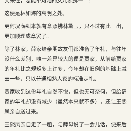
交来往，怎能不对她的女儿照拂一二？
这便是林如海的高明之处。
更何况薛虯本就有意照拂林黛玉，只不过有此一出，
更加顺理成章罢了。
除了林家，薛家给亲朋故友们都准备了年礼，与往年
没什么差别，唯一差异较大的便是贾家，从前给贾家
的年礼比之规矩多上许多，今年却在旧例的基础上减
去一些，只以普通相熟人家的标准走礼。
贾家收到这份年礼自然不悦，但也无可奈何，但给薛
家的年礼却没有减少（虽然本来就不多），还让王熙
凤亲自送过来。
王熙凤亲自走了一趟，与薛母说了一会儿话，便来后