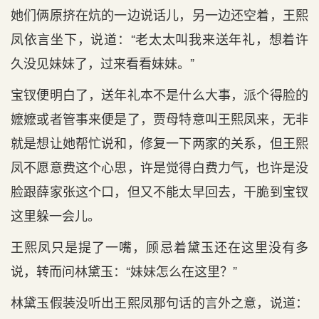
她们俩原挤在炕的一边说话儿，另一边还空着，王熙
凤依言坐下，说道：“老太太叫我来送年礼，想着许
久没见妹妹了，过来看看妹妹。”
宝钗便明白了，送年礼本不是什么大事，派个得脸的
嬷嬷或者管事来便是了，贾母特意叫王熙凤来，无非
就是想让她帮忙说和，修复一下两家的关系，但王熙
凤不愿意费这个心思，许是觉得白费力气，也许是没
脸跟薛家张这个口，但又不能太早回去，干脆到宝钗
这里躲一会儿。
王熙凤只是提了一嘴，顾忌着黛玉还在这里没有多
说，转而问林黛玉：“妹妹怎么在这里？”
林黛玉假装没听出王熙凤那句话的言外之意，说道：