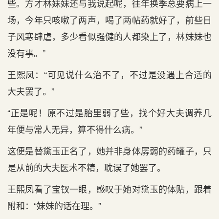
些。方才林妹妹还与我说起呢，往年换季总要病上一
场，今年只咳嗽了两声，喝了两帖药就好了，前些日
子风寒肆虐，多少看似强健的人都染上了，林妹妹也
没有事。”
王熙凤：“可见说什么治不了，不过是没遇上合适的
大夫罢了。”
“正是呢！原不过是胎里弱了些，找个好大夫调养几
年便与常人无异，算不得什么病。”
这便是替黛玉正名了，她并非身体孱弱的药罐子，只
是从前的大夫医术不精，耽误了她罢了。
王熙凤看了宝钗一眼，感叹于她对黛玉的体贴，跟着
附和：“妹妹的话在理。”