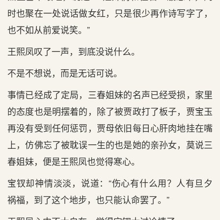
时也聚在一处说话做女红，只是很少再作诗写字了，
也不如从前爱说笑。”
王熙凤叹了一声，到底没说什么。
不是不想说，而是无话可说。
事情已经成了定局，三春姐妹的名声已经受损，家里
的态度也是明摆着的，除了被贾政打了板子，贾宝玉
再没有受到任何惩罚，贾母依旧每日心肝肉地挂在嘴
上，仿佛忘了被耽误一生的也是她的亲孙女，莫说三
春姐妹，便是王熙凤也觉得寒心。
宝钗却神情淡淡，说道：“伤心有什么用？人有旦夕
祸福，到了这个地步，也只能认命罢了。”