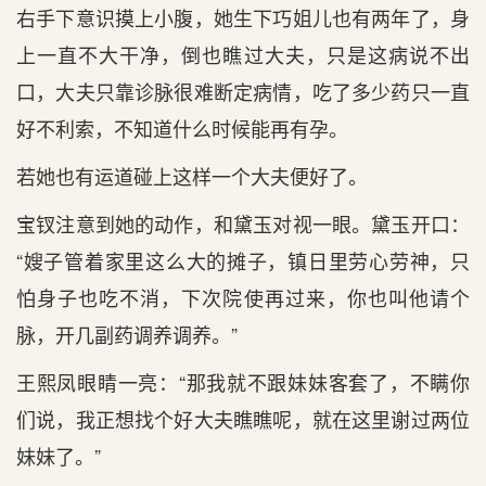
右手下意识摸上小腹，她生下巧姐儿也有两年了，身
上一直不大干净，倒也瞧过大夫，只是这病说不出
口，大夫只靠诊脉很难断定病情，吃了多少药只一直
好不利索，不知道什么时候能再有孕。
若她也有运道碰上这样一个大夫便好了。
宝钗注意到她的动作，和黛玉对视一眼。黛玉开口：
“嫂子管着家里这么大的摊子，镇日里劳心劳神，只
怕身子也吃不消，下次院使再过来，你也叫他请个
脉，开几副药调养调养。”
王熙凤眼睛一亮：“那我就不跟妹妹客套了，不瞒你
们说，我正想找个好大夫瞧瞧呢，就在这里谢过两位
妹妹了。”