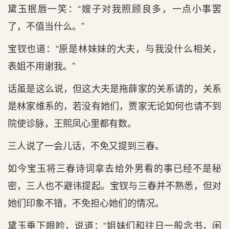
黛玉抿唇一笑：“嫂子对我照顾良多，一点小事罢
了，不值当什么。”
宝钗也道：“原是林妹妹的大夫，与我没什么相关，
表姐不用谢我。”
话虽是这么说，但这大夫是拖薛家的关系请的，关系
是林家维系的，若没有她们，贾家无论如何也请不到
院使诊脉，王熙凤心里都有数。
三人说了一会儿话，不免又提到三春。
如今宝玉将三春诗词拿去给外男看的事已经不是秘
密，三人也不避讳提起。宝钗与三春并不熟悉，但对
她们印象不错，不免担心她们的情况。
黛玉垂下眼睑，说道：“姐妹们和往日一般念书，闲