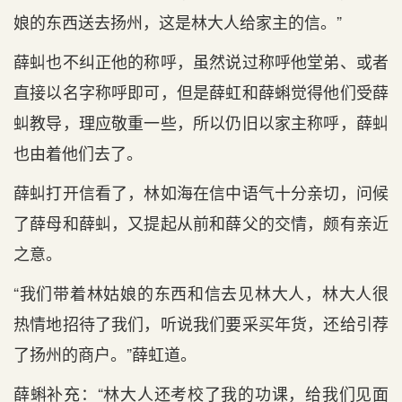
娘的东西送去扬州，这是林大人给家主的信。”
薛虯也不纠正他的称呼，虽然说过称呼他堂弟、或者
直接以名字称呼即可，但是薛虹和薛蝌觉得他们受薛
虯教导，理应敬重一些，所以仍旧以家主称呼，薛虯
也由着他们去了。
薛虯打开信看了，林如海在信中语气十分亲切，问候
了薛母和薛虯，又提起从前和薛父的交情，颇有亲近
之意。
“我们带着林姑娘的东西和信去见林大人，林大人很
热情地招待了我们，听说我们要采买年货，还给引荐
了扬州的商户。”薛虹道。
薛蝌补充：“林大人还考校了我的功课，给我们见面