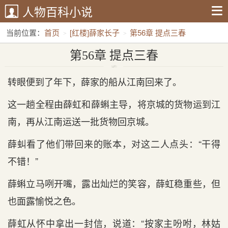
人物百科小说
当前位置：
首页
[红楼]薛家长子
第56章 提点三春
第56章 提点三春
转眼便到了年下，薛家的船从江南回来了。
这一趟全程由薛虹和薛蝌主导，将京城的货物运到江
南，再从江南运送一批货物回京城。
薛虯看了他们带回来的账本，对这二人点头：“干得
不错！”
薛蝌立马咧开嘴，露出灿烂的笑容，薛虹稳重些，但
也面露愉悦之色。
薛虹从怀中拿出一封信，说道：“按家主吩咐，林姑