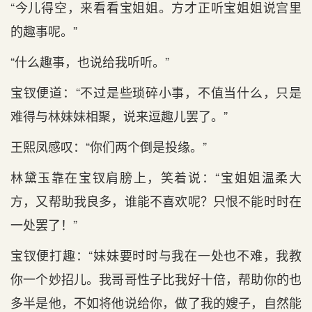
“今儿得空，来看看宝姐姐。方才正听宝姐姐说宫里
的趣事呢。”
“什么趣事，也说给我听听。”
宝钗便道：“不过是些琐碎小事，不值当什么，只是
难得与林妹妹相聚，说来逗趣儿罢了。”
王熙凤感叹：“你们两个倒是投缘。”
林黛玉靠在宝钗肩膀上，笑着说：“宝姐姐温柔大
方，又帮助我良多，谁能不喜欢呢？只恨不能时时在
一处罢了！”
宝钗便打趣：“妹妹要时时与我在一处也不难，我教
你一个妙招儿。我哥哥性子比我好十倍，帮助你的也
多半是他，不如将他说给你，做了我的嫂子，自然能