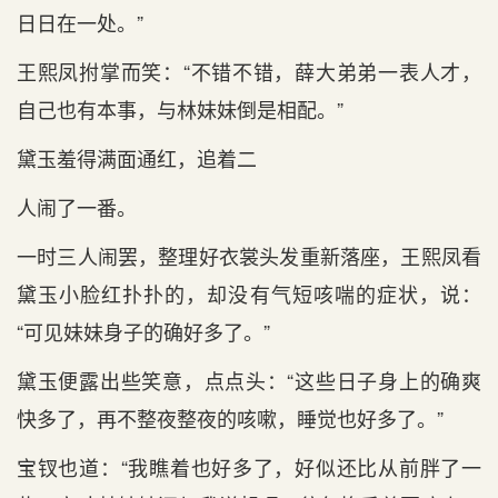
日日在一处。”
王熙凤拊掌而笑：“不错不错，薛大弟弟一表人才，
自己也有本事，与林妹妹倒是相配。”
黛玉羞得满面通红，追着二
人闹了一番。
一时三人闹罢，整理好衣裳头发重新落座，王熙凤看
黛玉小脸红扑扑的，却没有气短咳喘的症状，说：
“可见妹妹身子的确好多了。”
黛玉便露出些笑意，点点头：“这些日子身上的确爽
快多了，再不整夜整夜的咳嗽，睡觉也好多了。”
宝钗也道：“我瞧着也好多了，好似还比从前胖了一