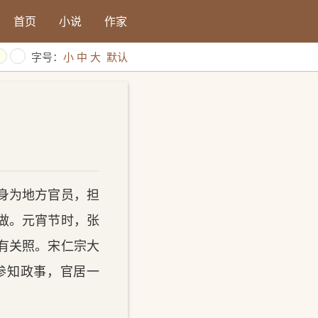
首页
小说
作家
字号：
小
中
大
默认
身为地方官员，担
做。元宵节时，张
有关照。宋仁宗大
参知政事，官居一