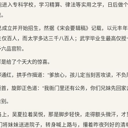
能进入专科学校，学习精算、律法等实用之学，日后做个小
读。
成立并开始招生，然据《宋会要辑稿》记载，以元丰年间（1
生仅百人，而太学多达三千八百人；武学毕业生最高仅授
予六品官阶。
可是给了个天大的惊喜。
通红，拱手作揖道：“爹放心，孩儿定当刻苦攻读，不负
首，旋即正色道：“我衙门里还有公务，你们兄妹先回家
告别。
路上，吴夏拉着吴悦，那是脚步轻快，走得额头微汗，才
门将妹妹送进院子，转身喊上路与，攥着昨夜列好的清