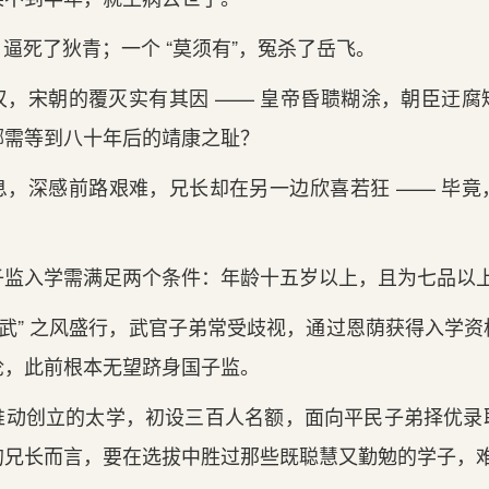
”，逼死了狄青；一个 “莫须有”，冤杀了岳飞。
叹，宋朝的覆灭实有其因 —— 皇帝昏聩糊涂，朝臣迂腐
哪需等到八十年后的靖康之耻？
，深感前路艰难，兄长却在另一边欣喜若狂 —— 毕竟，
。
子监入学需满足两个条件：年龄十五岁以上，且为七品以
轻武” 之风盛行，武官子弟常受歧视，通过恩荫获得入学
论，此前根本无望跻身国子监。
推动创立的太学，初设三百人名额，面向平民子弟择优录
的兄长而言，要在选拔中胜过那些既聪慧又勤勉的学子，