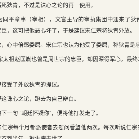
逼死狄青，不过是诛心之论的再一使用。
为同平章事（宰相），文官主导的宰执集团中迎来了狄
武臣，这可把他恶心坏了，于是建议宋仁宗将狄青外放。
放，心中倍感委屈。宋仁宗也认为他受了委屈，称狄青是
“宋太祖赵匡胤也曾是周世宗的忠臣，却因深得军心，最终
得接受了外放狄青的提议。
博这诛心之论，跑去为自己辩白。
下一句 “朝廷怀疑你”，便将他打发走了。
宋仁宗每个月都派使者去慰问看望他两次。每次听说仁宗
果不到半年，就生病去世了。