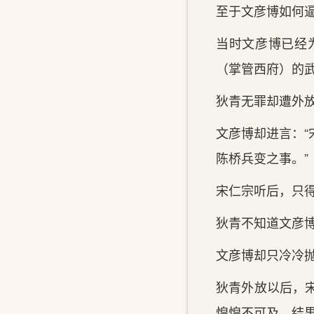
至于文彦博如何
当时文彦博已经
（掌管西府）的
狄青无罪却遭外
文彦博却进言：
陈桥兵变之事。”
宋仁宗听后，只
狄青不知道文彦
文彦博却只冷冷抛
狄青外放以后，
惶惶不可及，结