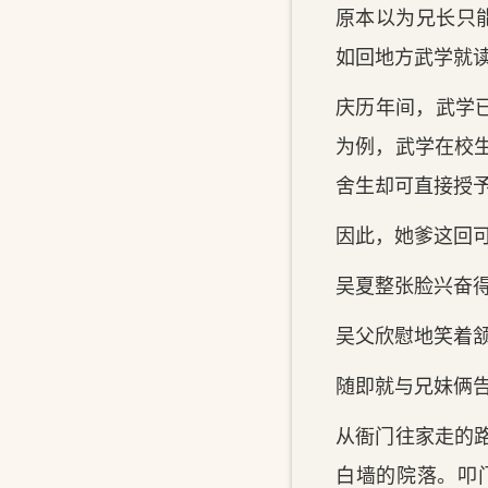
原本以为兄长只
如回地方武学就
庆历年间，武学已
为例，武学在校
舍生却可直接授
因此，她爹这回
吴夏整张脸兴奋得
吴父欣慰地笑着颔
随即就与兄妹俩
从衙门往家走的
白墙的院落。叩