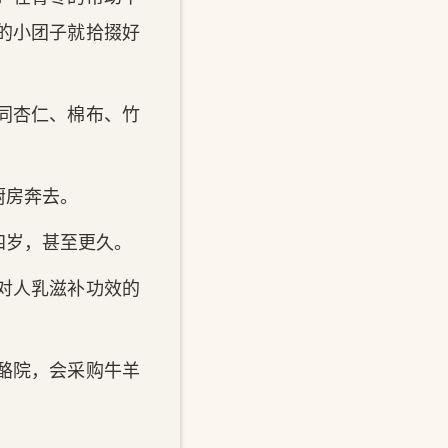
的小团子就拾掇好
同杏仁、棉布、竹
厨房奔去。
四岁，甚至更久。
对人乳滋补功效的
酪院，会采购牛羊