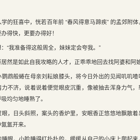
学的狂喜中，恍若百年前 “春风得意马蹄疾” 的孟郊附
要办得快，更要办得好！
：“我准备得这般周全，妹妹定会夸我。”
哥居然是如此自我攻略的人才，正乖乖地回去找阿婆和阿
小鹦鹉般蜷在母亲刘耘娘膝头，将今日外出的见闻叽叽喳
精力不济，说着说着便觉眼皮沉重，像被抽去浑身力气，
呼吸均匀地睡熟了。
双眼，日头斜照，案头的香炉里，安眠香正悠悠地飘散着
中氤氲开来。
的睡眼，小脸睡得红扑扑的，缓缓从自己的小床上爬起来