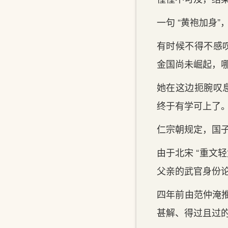
一句 “黄袍加身
有时候不得不感
金国尚未崛起，
她在这边扼腕叹息
终于有学可上了
仁宗朝规定，国
由于北宋 “重文
父亲的武官身份
四年前由范仲淹
甚解、得过且过