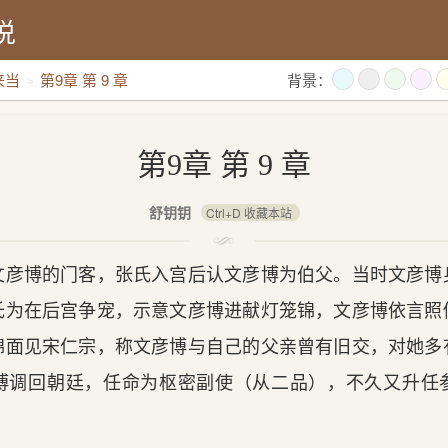
说
来当
第9章 第 9 章
背景：
第9章 第 9 章
舒钥钥
Ctrl+D 收藏本站
文彦博的门客，张氏入宫后认文彦博为伯父。当时文彦博
氏为在后宫争宠，示意文彦博进献灯笼锦，文彦博依言照
锦面见宋仁宗，称文彦博与自己的父亲曾有旧交，对她多
博调回朝廷，任命为枢密副使（从二品），不久又升任