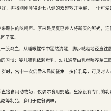
穿好，再将刚刚睡得歪七八倒的双髻散开重绑，一个可爱
传来路伯的吆喝声。原来是吴夏已差人将新买的鲜奶，连
送回了家。
入一股鸡血，从睡眼惺忪中猛然清醒，脚步哒哒地径直往
奶的习惯：婴儿哺乳依赖母乳，幼儿通常由乳母喂养至三
十岁时，宫中一次仍需从民间征集十多位乳母，可见时人
斥直接食用动物奶，仅偶尔食用奶酪。皇家设有专门的乳
乳酪等制品，多用于佐餐调味。