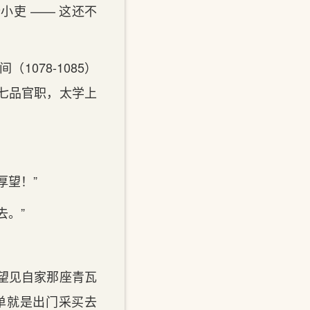
吏 —— 这还不
078-1085）
七品官职，太学上
厚望！”
去。”
望见自家那座青瓦
单就是出门采买去