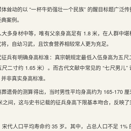
体耸动的以 “一杯牛奶强壮一个民族” 的醒目标题广泛
经典案例。
大多身材中等，唯有父亲身高足有 1.8 米，在人群中
武将，自幼习武，且饮食营养相较常人更为充足。
征兵有明确身高标准：真宗朝规定最低入伍身高为五尺二
米，五尺二寸约 1.65 米）。而古代文献中常见的 “七尺男儿
，并非真实身高标准。
葬遗骨的测算得出，当时男性平均身高约为 165-170 
58 厘米之间，这与史书记载的征兵身高下限基本吻合，反映
宋代人口平均寿命约 35 岁。其中，占总人口不足 1%