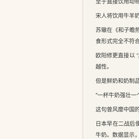
至于直接饮用动
宋人将饮用牛羊
苏辙在《和子瞻
食形式完全不符
欧阳修更直接以 
越性。
但是鲜奶和奶制
"一杯牛奶强壮一
这句曾风靡中国的
日本早在二战后便
牛奶。数据显示，至