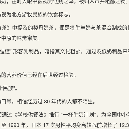
物奶，在时人眼中被视为低贱之举，被归入市井粗鄙之物
奶视为北方游牧民族的饮食标志。
煎茶》中提及的契丹奶茶，便是将牛羊奶与茶混合制成的
合中原的味觉审美。
“腥膻” 形容乳制品，暗指其文化粗鄙，通过贬低奶制品
品的营养价值已经在后世经过检验。
个民族"。
口号，相信经历过 80 年代的人都不陌生。
通过《学校供餐法》推行 “一杯牛奶计划”，为全国中
 1990 年，日本 17 岁男性平均身高较战前增长了 12.