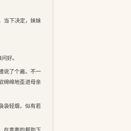
体，当下决定，妹妹
娘问好。
喳说了个遍。不一
软绵绵地歪进母亲
袅袅轻烟，似有若
，在青枣的帮助下