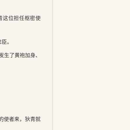
青这位担任枢密使
忠臣。
发生了黄袍加身、
的使者来，狄青就