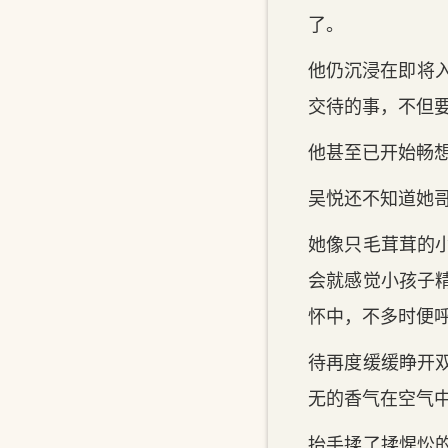
了。
他仍沉浸在即将入
交待的事，不但
他甚至已开始畅想
吴悦还不知道她
她像只毛茸茸的
会就感觉小孩子
怀中，不多时便
待再度缓缓睁开
无的香气在空气
抬手揉了揉惺忪