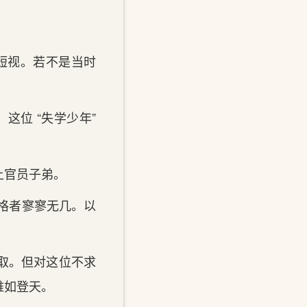
短视。若不是当时
这位 “失学少年”
上官员子弟。
资格者寥寥无几。以
取。但对这位不求
难如登天。