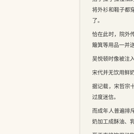
将外衫和鞋子都
了。
恰在此时，院外
簸箕等用品一并
吴悦顿时像被注
宋代并无饮用鲜
据记载，宋哲宗
过度迷信。
而成年人普遍排
奶加工成酥油、