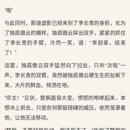
“啪”
与此同时，那道虚影已经来到了李长青的身前，化为
了独孤傲云的模样，独孤傲云探出双手，紧紧的抓住
了李长青的手臂，冷然一笑，道：“李前辈，结束
了！”
话罢，独孤傲云双手猛然向下拉扯，只听“次啦”一
声，李长青的双臂，竟然被独孤傲云硬生生的扯断下
来，大片的鲜血，倾洒在地。
“宗主！”见状，楚枫面容大变，愤怒的咆哮起来，本
想冲上前去，只是奈何那股磅礴的威压，依然笼罩着
他，让他无法移动。