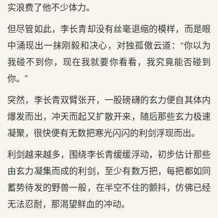
实浪费了他不少体力。
但尽管如此，李长青却没有丝毫退缩的模样，而是眼
中涌现出一抹刚毅和决心，对独孤傲云道：“你以为
我碰不到你，现在我就要你看看，我究竟能否碰到
你。”
突然，李长青双臂张开，一股磅礴的玄力便自其体内
爆发而出，冲天而起又扩散开来，随后那些玄力极速
凝聚，很快便有无数把寒光闪闪的利剑浮现而出。
利剑越来越多，围绕李长青缓缓浮动，初步估计那些
由玄力凝集而成的利剑，至少有数万把，每把都如同
蓄势待发的野兽一般，在半空不住的颤抖，仿佛已经
无法忍耐，那渴望鲜血的冲动。