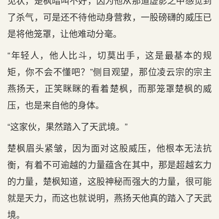
见状，楚枫暗叫不好，因为他从那道虚影之中感觉到
了杀气，可是还不待他动身营救，一股磅礴的威压已
是将他笼罩，让他难动分毫。
“年轻人，他人比斗，切莫出手，这是最基本的规
矩，你不会不懂吧？”侧目观望，那位凌云宗的宗主
燕扬天，正笑眯眯的看着楚枫，而那笼罩楚枫的威
压，也是来自他的身体。
“这家伙，果然踏入了天武境。”
楚枫眉头紧皱，因为面对这股威压，他根本无法抗
衡，有着不可逾越的力量蕴含在其中，那是超越玄力
的力量，楚枫知道，这股神秘而强大的力量，很可能
就是天力，而这也就说明，燕扬天他真的踏入了天武
境。