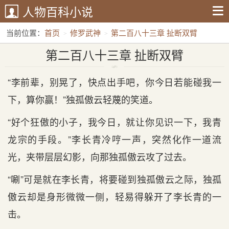
人物百科小说
当前位置：
首页
修罗武神
第二百八十三章 扯断双臂
第二百八十三章 扯断双臂
“李前辈，别晃了，快点出手吧，你今日若能碰我一
下，算你赢！”独孤傲云轻蔑的笑道。
“好个狂傲的小子，我今日，就让你见识一下，我青
龙宗的手段。”李长青冷哼一声，突然化作一道流
光，夹带层层幻影，向那独孤傲云攻了过去。
“唰”可是就在李长青，将要碰到独孤傲云之际，独孤
傲云却是身形微微一侧，轻易得躲开了李长青的一
击。