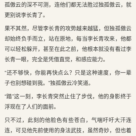
孤傲云的深不可测，连他们都无法胜过独孤傲云，就
更别说李长青了。
果不其然，尽管李长青的攻势越来越猛，但独孤傲云
却始终负手而立，站在原地，每当李长青攻来，他都
可以轻松躲开，甚至在此之前，他根本就没有看过李
长青一眼，完全是凭借直觉，和感应能力。
“还不够快，你能再快点么？只是这种速度，你一辈
子也别想碰到我。”独孤傲云冷笑道。
“踏”这一刻，李长青突然止住了步伐，他的身影终于
浮现在了人们的面前。
只不过，此刻的他脸色有些苍白，气喘吁吁大汗连
连，可见他先前使用的身法武技，虽然奇妙，但也着