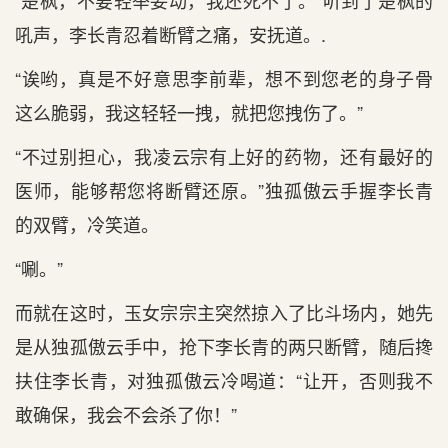
“楚枫，不要轻举妄动，我还死不了。”听到了楚枫的
吼声，李长青忍着断臂之痛，安抚道。.
“诶哟，真是不好意思李前辈，想不到您老的身子骨
这么脆弱，我这轻轻一拽，就把您拽伤了。”
“不过别担心，我凌云宗有上好的药物，还有最好的
医师，能够帮您将断臂还原。”独孤傲云手握李长青
的双臂，冷笑道。
“唰。”
而就在这时，玉女宗宗主突然掠入了比斗场内，她先
是从独孤傲云手中，抢下李长青的两只断臂，随后搀
扶住李长青，对独孤傲云冷喝道：“让开，否则我不
敢确保，我会不会杀了你！”