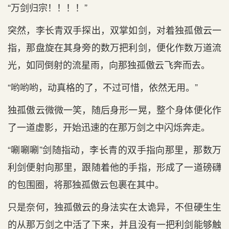
“万剑归宗！！！！”
突然，李长青双手探出，双掌如剑，对着独孤傲云一
指，那盘旋在其身旁的数万把利剑，便化作数万道流
光，如同倒射的流星雨，向那独孤傲云飞奔而去。
“哟哟哟，动真格的了，不过可惜，依然无用。”
独孤傲云微微一笑，随后身形一晃，整个身体便化作
了一道虚影，开始迅速的在那万剑之中闪烁奔走。
“唰唰唰”剑随指动，李长青的双手指向那里，那数万
利剑便射向那里，跟随着他的手指，形成了一道磅礴
的包围圈，将那独孤傲云包裹在其中。
只是奈何，独孤傲云的身法实在太诡异，不但硬生生
的从那万剑之中活了下来，并且没有一把利剑能够触