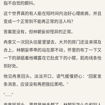
指不自觉的颤抖。
这个世界真的有人能在短时间内治好心理疾病，并且
变成一个正常到不能再正常的活人吗？
答案是没有，但林朝妄却怪异的正常。
冉意又一次回头往屋里望去，大开的房门还没来得及
合上，林朝妄乖乖的站在那不动，怀里的布丁一下又
一下的舔舐着他裸露在它肚皮下的小臂，肌肉线条恰
到好处。
他见冉意回头，淡淡开口，语气缓慢舒心：“回家发
条消息，应该没有再把我拉黑吧。”
“......”
冉意摇摇头，果然是她多想了，林朝妄怎么会和别人