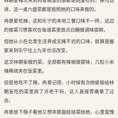
林朝妄每次夹到冉意碗里的菜都是她爱吃的，换句话
讲，这一桌六盘菜都是按照她的口味来做的。
冉意爱吃辣，这和乐宁的本地三餐口味不一样，这边
的做菜习惯喜欢在每道菜里放点白糖做调味提鲜。
但她从小在北青生活养成无辣不欢的口味，就算是搬
家来到乐宁住上九年也没改变。
这次林朝妄做的菜，全部都有辣椒做提味，几粒小米
辣稀疏夹在饭菜里。
但是他吃不了辣，冉意记得，小时候有次她偷偷给林
朝妄吃的菜里放了点老干妈，这人直接胃痛晕了过
去。
冉意放下筷子看他又想夹那盘娃娃菜给她，心里蛮愧