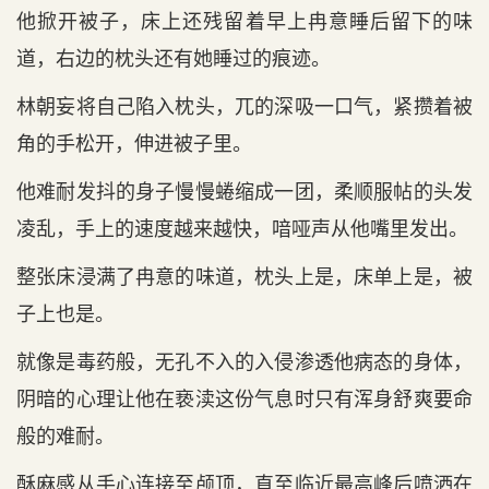
他掀开被子，床上还残留着早上冉意睡后留下的味
道，右边的枕头还有她睡过的痕迹。
林朝妄将自己陷入枕头，兀的深吸一口气，紧攒着被
角的手松开，伸进被子里。
他难耐发抖的身子慢慢蜷缩成一团，柔顺服帖的头发
凌乱，手上的速度越来越快，喑哑声从他嘴里发出。
整张床浸满了冉意的味道，枕头上是，床单上是，被
子上也是。
就像是毒药般，无孔不入的入侵渗透他病态的身体，
阴暗的心理让他在亵渎这份气息时只有浑身舒爽要命
般的难耐。
酥麻感从手心连接至颅顶，直至临近最高峰后喷洒在