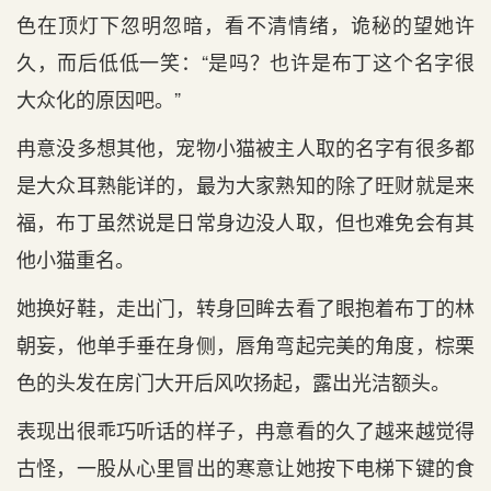
色在顶灯下忽明忽暗，看不清情绪，诡秘的望她许
久，而后低低一笑：“是吗？也许是布丁这个名字很
大众化的原因吧。”
冉意没多想其他，宠物小猫被主人取的名字有很多都
是大众耳熟能详的，最为大家熟知的除了旺财就是来
福，布丁虽然说是日常身边没人取，但也难免会有其
他小猫重名。
她换好鞋，走出门，转身回眸去看了眼抱着布丁的林
朝妄，他单手垂在身侧，唇角弯起完美的角度，棕栗
色的头发在房门大开后风吹扬起，露出光洁额头。
表现出很乖巧听话的样子，冉意看的久了越来越觉得
古怪，一股从心里冒出的寒意让她按下电梯下键的食