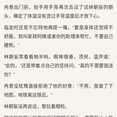
冉意出门前，抬手用手背再次去试了试林朝妄的额
头，确定了体温没有烫过手背温度后才放下心。
临走时还是不忘特地再提一嘴，“要是身体还觉得不
舒服，就叫家政阿姨或者你的助理来帮忙，不要自己
硬熬。”
林朝妄笑着看她半晌，眼眸微垂，须臾，温声道：
“会的。”还是带着点自己的坚持问，“真的不需要我送
你？”
冉意没犹豫直接拒绝了他的好意：“不用，我查了下
地图，地铁离这很近。”
林朝妄没再说话，耷拉着眼睑。