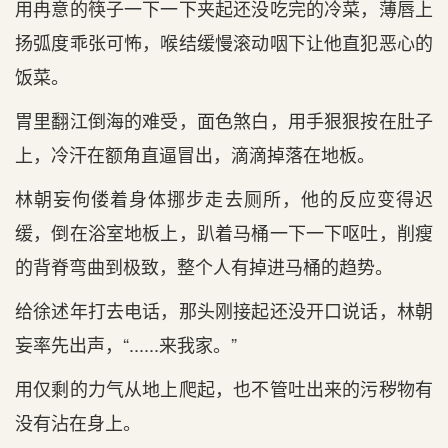
用冉意的筷子一下一下夹起还没吃完的冷菜，薄唇上
扬弧度乖张可怖，喉结缓慢滚动咽下让他直犯恶心的
饭菜。
胃里翻江倒海的难受，面色煞白，用手狠狠按在肚子
上，冷汗在额角直逼冒出，滴滴掉落在地板。
林朝妄佝偻着身体挪步走去厕所，他的反应变得迟
缓，倒在浴室地板上，趴着马桶一下一下呕吐，削瘦
的背脊弯曲到极致，整个人有掉进马桶的趋势。
给徐述年打去电话，那头刚接起还没开口说话，林朝
妄率先出声，“......来我家。”
用仅剩的力气从地上爬起，也不管吐出来的污秽物有
没有沾在身上。