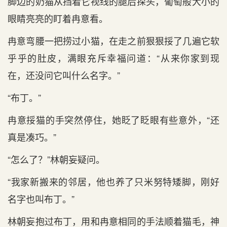
脚边的奶猫从挡着它视线的腿后探头，葡萄般大小的
眼睛亮亮的盯着冉意看。
冉意弯腰一把捞过小猫，在走之前狠狠挼了几遍它软
乎乎的肚皮，满眼充斥幸福问道：“从来你家到现
在，还没问它叫什么名字。”
“布丁。”
冉意挼猫的手突然停住，她眨了眨眼有些意外，“还
真是凑巧。”
“怎么了？”林朝妄疑问。
“我家新搬来的邻居，他也养了只米努特矮脚，刚好
名字也叫布丁。”
林朝妄抱过布丁，用和冉意相同的手法顺着猫毛，神