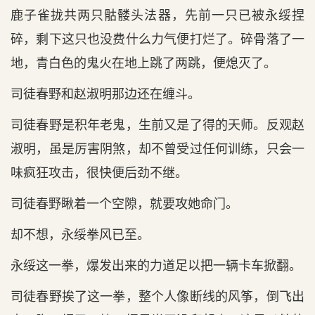
鹿子雀拢共两只骷髅头法器，先前一只已被永绥捏
碎，剩下这只也没费什么力气便打烂了。碎骨落了一
地，青白色的鬼火在地上跳了两跳，便熄灭了。
司徒春野和赵淑明那边还在缠斗。
司徒春野是积年老鬼，生前又是了得的天师。反观赵
淑明，虽是厉害阴煞，却不曾受过任何训练，只会一
味疯狂攻击，很快便后劲不继。
司徒春野瞅着一个空隙，就要攻她命门。
却不想，永绥拳风已至。
永绥这一拳，爆发出来的力道足以把一辆卡车掀翻。
司徒春野挨了这一拳，整个人像断线的风筝，倒飞出