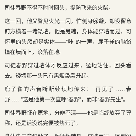
司徒春野不得不时时回头，提防飞来的火柴。
这一回，他又瞥见火光一闪，忙侧身躲避，却没留意
前方横着一堵矮墙。他是鬼魂，身体能穿墙而过，可
怀里的头颅却是实体——“咔”的一声，鹿子雀的脑袋
撞在墙面上，滚落在地。
司徒春野穿过墙体才反应过来，猛地站住，回头看
去。矮墙那一头已有黑烟袅袅升起。
鹿子雀的声音断断续续地传来：“再见了……春
野……”这是他第一次直呼“春野”，而非“春野先生”。
司徒春野怔在原地，分辨不清——他是临终放弃了尊
称，还是话没说完便被烧死了。