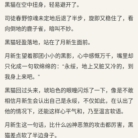
黑猫在空中扭身，轻易避开了。
司徒春野惊魂未定地后退了半步，旋即又稳住了，看
向倒地的鹿子雀，暗叫不妙。
黑猫轻盈落地，站在了月新生面前。
月新生望着那团小小的黑影，心中感慨万千，嘴里却
只化成一句软绵绵的：“永绥，地上又脏又冷的，到
我身上来吧。”
黑猫回过头来，琥珀色的眼瞳闪烁了一下，像是不敢
相信月新生会认出自己是永绥，不仅如此，在认出了
他的情况下，还能这样心平气和，乃至温言软语。
月新生这一句话，比什么凶神恶煞的攻击都厉害，黑
猫差点软了半边身子。