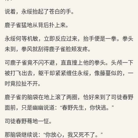
说着，永绥抬起了苍白的手。
鹿子雀猛地从背后扑上来。
永绥何等机敏，立即反应过来，抬手便是一拳。拳头
未到，拳风就刮得鹿子雀脸颊发疼。
可鹿子雀竟不闪不避，直直撞上他的拳头。头颅一下
被打飞出去，躯干却紧紧缠住永绥，像藤蔓似的，一
时竟拉扯不开。
鹿子雀的脑袋在地上滚了两圈，恰好来到了司徒春野
面前，只是幽幽说道：“春野先生，你快逃。”
司徒春野蓦地一怔。
那脑袋继续说：“你放心，我又死不了。”