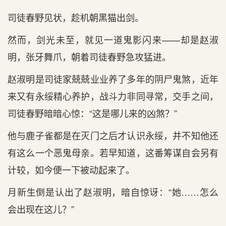
司徒春野见状，趁机朝黑猫出剑。
然而，剑光未至，就见一道鬼影闪来——却是赵淑
明，张牙舞爪，朝着司徒春野急攻猛进。
赵淑明是司徒家兢兢业业养了多年的阴尸鬼煞，近年
来又有永绥精心养护，战斗力非同寻常，交手之间，
司徒春野暗暗心惊：“这是哪儿来的凶煞？”
他与鹿子雀都是在灭门之后才认识永绥，并不知他还
有这么一个恶鬼母亲。若早知道，这番筹谋自会另有
计较，如今便一下被动起来了。
月新生倒是认出了赵淑明，暗自惊讶：“她……怎么
会出现在这儿？”