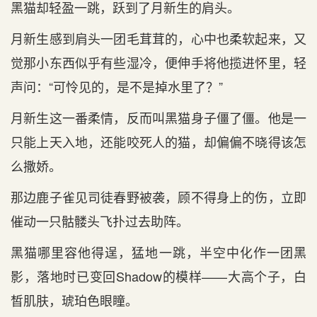
黑猫却轻盈一跳，跃到了月新生的肩头。
月新生感到肩头一团毛茸茸的，心中也柔软起来，又
觉那小东西似乎有些湿冷，便伸手将他揽进怀里，轻
声问：“可怜见的，是不是掉水里了？”
月新生这一番柔情，反而叫黑猫身子僵了僵。他是一
只能上天入地，还能咬死人的猫，却偏偏不晓得该怎
么撒娇。
那边鹿子雀见司徒春野被袭，顾不得身上的伤，立即
催动一只骷髅头飞扑过去助阵。
黑猫哪里容他得逞，猛地一跳，半空中化作一团黑
影，落地时已变回Shadow的模样——大高个子，白
皙肌肤，琥珀色眼瞳。