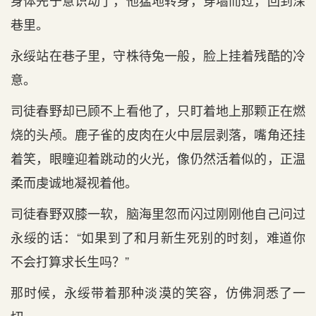
身体先于意识动了，他猛地转身，穿墙而过，回到深
巷里。
永绥站在巷子里，守株待兔一般，脸上挂着残酷的冷
意。
司徒春野却已顾不上看他了，只盯着地上那颗正在燃
烧的头颅。鹿子雀的皮肉在火中层层剥落，嘴角还挂
着笑，眼瞳迎着跳动的火光，像仍然活着似的，正温
柔而虔诚地凝视着他。
司徒春野双膝一软，脑海里忽而闪过刚刚他自己问过
永绥的话：“如果到了和月新生死别的时刻，难道你
不会打算求长生吗？”
那时候，永绥带着那种淡漠的笑容，仿佛洞悉了一