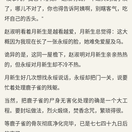
了，哪儿不对了，你也得告诉阿姨啊，别瞎客气，吃
坏自己的舌头。”
赵淑明看着月新生是越看越爱，月新生总觉得：这大
概因为我现在长了一张永绥的脸，她难免爱屋及乌。
诡异的是，这同一屋檐下，赵淑明对月新生亲亲热热
的，但永绥对月新生却不冷不热。
月新生好几次想找永绥说话，永绥却把门一关，说要
忙着处理鹿子雀的残躯。
当然，把鹿子雀的尸身无害化处理的确是一个大工
程。要封坛做法，烈火煅烧，焚香念咒，繁琐得很。
等鹿子雀的骨灰彻底净化完毕，已是七七四十九日后