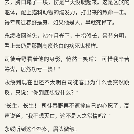
去，胸口塌了一块，愣是半天没爬起来。这是凶煞的
躯体，配上猫科动物的爆发力，打出来的致命一击。
得亏司徒春野是鬼，如果他是人，早就死掉了。
永绥收回拳头，站在月光下，十指修长，骨节分明，
看上去仍是那副高瘦苍白的病死鬼模样。
司徒春野看着他的身影，怆然一笑道：“可惜我辛苦
筹谋，居然功亏一篑！”
永绥到现在也还不太明白司徒春野为什么会突然跳
反，只说：“你到底想要什么？”
“长生，长生！”司徒春野再不遮掩自己的心愿了，高
声说道，“我不想灭亡，这不是人之常情吗？”
永绥听到这个答案，眉头微皱。