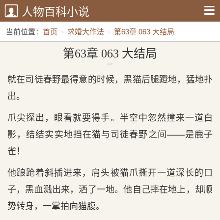
人物百科小说
当前位置：
首页
求婚大作法
第63章 063 大结局
第63章 063 大结局
就在司徒春野最得意的时候，黑猫后腿蹬地，猛地扑
出。
爪尖探出，眼看就要得手。半空中忽然撞来一道白
影，结结实实地挡在猫与司徒春野之间——是鹿子
雀！
他踉跄着斜插进来，肩头被猫爪撕开一道深长的口
子，黑血溅出来，洒了一地。他自己摔在地上，却顺
势转身，一掌拍向猫腹。