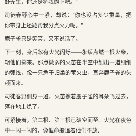
野先生，你还是将我抛下吧。”
司徒春野心中一紧，却说：“你也没占多少重量，把
你带身上还能帮我分点火力呢。”
鹿子雀只是笑笑，又不说话了。
下一刻，身后忽有火光闪烁——永绥点燃一根火柴，
朝他们掷来。那点微弱的火苗在半空中划出一道细细
的弧线，像一只急于归巢的萤火虫，直奔鹿子雀的头
颅而来。
司徒春野侧身一避，火苗擦着鹿子雀的耳朵飞过去，
落在地上熄了。
可紧接着，第二根、第三根已破空而至。火光在夜色
中一闪一闪的，像催命般追着他们不放。