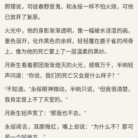
照理说，司徒春野是鬼，和永绥一样不怕火烧，可他
已放弃了复原。
火光中，他的身影渐渐透明，像一幅被水浸湿的画，
墨色洇开，化作黑色的余烬，轻轻覆在鹿子雀的颅骨
上，像为他的死亡蒙上了一层温柔的黑纱。
月新生看着那团渐渐熄灭的火光，感慨万千，半晌轻
声问道：“你说，我们的死亡又会是什么样子？”
“不知道。”永绥眼神微动，半晌只说，“但我很清楚，
我肯定是上不了天堂的。”
月新生轻声笑了：“那我也不去。”
永绥闻言，耳廓微红，嘴上却说：“为什么不？那可
是一个好地方。”