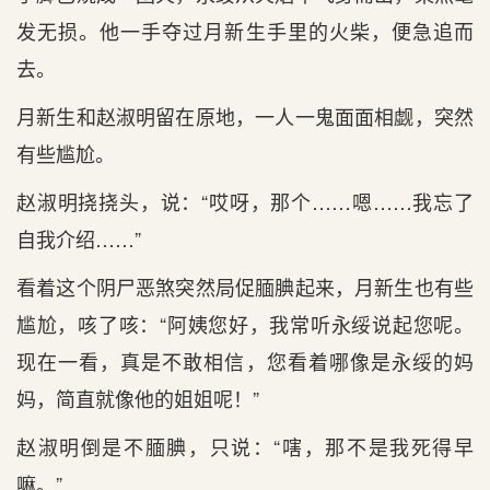
发无损。他一手夺过月新生手里的火柴，便急追而
去。
月新生和赵淑明留在原地，一人一鬼面面相觑，突然
有些尴尬。
赵淑明挠挠头，说：“哎呀，那个……嗯……我忘了
自我介绍……”
看着这个阴尸恶煞突然局促腼腆起来，月新生也有些
尴尬，咳了咳：“阿姨您好，我常听永绥说起您呢。
现在一看，真是不敢相信，您看着哪像是永绥的妈
妈，简直就像他的姐姐呢！”
赵淑明倒是不腼腆，只说：“嗐，那不是我死得早
嘛。”