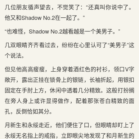
几位朋友循声望去，不觉笑了：“还真叫你说中了。
他又和Shadow No.2在一起了。”
“也难怪，Shadow No.2越看越是一个美男子。”
几双眼睛齐齐看过去，纷纷在心里认可了“美男子”这
个说法。
但见他高高瘦瘦，上身穿着酒红色的衬衫，领口V字
敞开，露出正挂在锁骨上的银链，长袖折起，用银扣
固定在手肘上方，休闲中透着几分精致。这般打扮搁
在旁人身上或许显得做作，配着那张苍白精致的面
孔，反倒恰如其分。
月新生和永绥走近，他们便住了口，但眼睛却盯上了
永绥无名指上的戒指，立即眼尖地发现了和月新生的