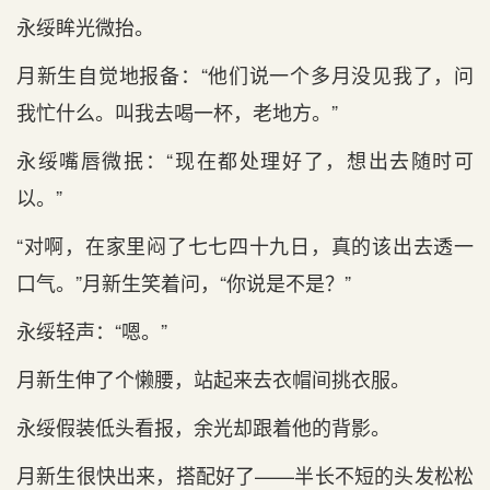
永绥眸光微抬。
月新生自觉地报备：“他们说一个多月没见我了，问
我忙什么。叫我去喝一杯，老地方。”
永绥嘴唇微抿：“现在都处理好了，想出去随时可
以。”
“对啊，在家里闷了七七四十九日，真的该出去透一
口气。”月新生笑着问，“你说是不是？”
永绥轻声：“嗯。”
月新生伸了个懒腰，站起来去衣帽间挑衣服。
永绥假装低头看报，余光却跟着他的背影。
月新生很快出来，搭配好了——半长不短的头发松松