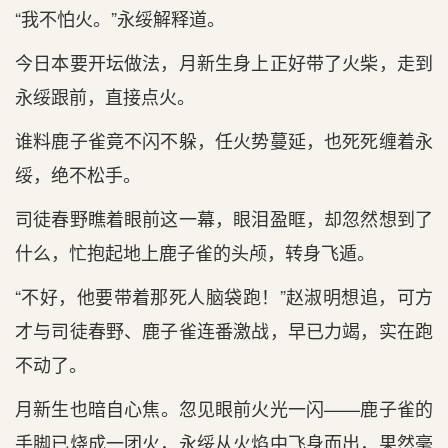
“我不怕火。”永绥解释道。
今日本要开坛做法，月新生身上正好带了火柴，走到
永绥跟前，直接点火。
谁料鹿子雀竟不闪不躲，任火势蔓延，也死死缠着永
绥，绝不松手。
司徒春野瞧着眼前这一幕，眼泪盈眶，却忽然想到了
什么，忙抱起地上鹿子雀的头颅，转身飞遁。
“不好，他要带着那死人脑袋跑！”赵淑明想追，可方
才与司徒春野、鹿子雀连番激战，早已力竭，实在跑
不动了。
月新生也暗自心焦。忽见眼前火光一闪——鹿子雀的
手脚已烧成一团火，永绥从火焰中飞身而出，果然毫