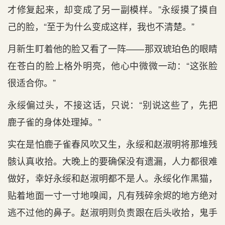
才修复起来，却变成了另一副模样。”永绥摸了摸自
己的脸，“至于为什么变成这样，我也不清楚。”
月新生盯着他的脸又看了一阵——那双琥珀色的眼睛
在苍白的脸上格外明亮，他心中微微一动：“这张脸
很适合你。”
永绥偏过头，不接这话，只说：“别说这些了，先把
鹿子雀的身体处理掉。”
实在是怕鹿子雀春风吹又生，永绥和赵淑明将那堆残
骸认真收拾。大晚上的要确保没有遗漏，人力都很难
做好，幸好永绥和赵淑明都不是人。永绥化作黑猫，
贴着地面一寸一寸地嗅闻，凡有残碎余烬的地方绝对
逃不过他的鼻子。赵淑明则负责跟在后头收拾，鬼手