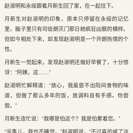
赵淑明和永绥跟着月新生回了家，在一起住下。
月新生对赵淑明的印象，原本只停留在永绥的记忆
里，脑子里只有司徒朗灭门那日她疯狂凶狠的模样。
但如今相处下来，却发现赵淑明是一个开朗热情的个
性。
月新生一觉起来，发现赵淑明还做好早餐了，十分惊
讶：“阿姨，这……”
赵淑明忙解释道：“放心，我虽尝不出阳间食物的味
道，但做了那么多年的饭，放调料自有手感。你尝
尝。”
月新生连忙说：“我哪是怕这个？我是怕累着您。”
“没事儿，我也不睡觉。”赵淑明说，“不过真的咸了淡