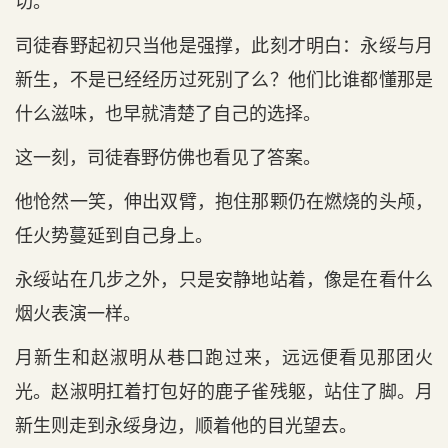
切。
司徒春野起初只当他是强撑，此刻才明白：永绥与月
新生，不是已经经历过死别了么？他们比谁都懂那是
什么滋味，也早就清楚了自己的选择。
这一刻，司徒春野仿佛也看见了答案。
他怆然一笑，伸出双臂，抱住那颗仍在燃烧的头颅，
任火势蔓延到自己身上。
永绥站在几步之外，只是安静地站着，像是在看什么
烟火表演一样。
月新生和赵淑明从巷口跑过来，远远便看见那团火
光。赵淑明扛着打包好的鹿子雀残躯，站住了脚。月
新生则走到永绥身边，顺着他的目光望去。