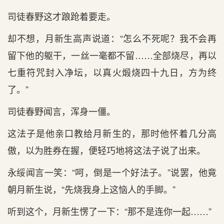
司徒春野这才踉跄着要走。
却不想，月新生高声说道：“怎么不死呢？我不会再
留下他的躯干，一丝一毫都不留……全部烧尽，再以
七重符咒封入净坛，以真火煅烧四十九日，方为终
了。”
司徒春野闻言，浑身一僵。
这法子是他亲口教给月新生的，那时他怀着几分高
傲，以为胜券在握，便轻巧地将这法子说了出来。
永绥闻言一笑：“呵，倒是一个好法子。”说罢，他竟
朝月新生说，“先烧我身上这恼人的手脚。”
听到这个，月新生愣了一下：“那不是连你一起……”