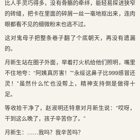
比人手灵巧得多，没有骨骼的牵绊，能轻易探进狭窄
的砖缝，把卡在里面的碎屑一丝一毫地抠出来，连肉
眼都看不见的细微粉末也逃不过。
这对鬼母子把整条巷子翻了个底朝天，再没有遗漏
的。
月新生站在圈子外面，举着打火机给他们照明，嘴里
不住地夸：“阿姨真厉害！”“永绥这鼻子比999感冒还
灵！”虽然什么忙也没帮上，精神支持倒是做得十
足。
等收拾干净了，赵淑明还特意对月新生说：“哎呀，
干到这么晚了，孩子辛苦你了。”
月新生：……我吗？我辛苦吗？