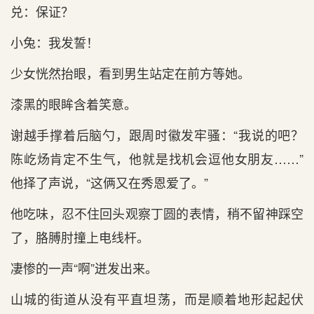
兑：保证？
小兔：我发誓！
少女恍然抬眼，看到男生站定在前方等她。
漆黑的眼眸含着笑意。
谢越手撑着后脑勺，跟周时徽发牢骚：“我说的吧？
陈屹炀肯定不生气，他就是找机会逗他女朋友……”
他择了声说，“这俩又在秀恩爱了。”
他吃味，忍不住回头观察丁圆的表情，稍不留神踩空
了，胳膊肘撞上电线杆。
凄惨的一声“啊”迸发出来。
山城的街道从没有平直坦荡，而是顺着地形起起伏