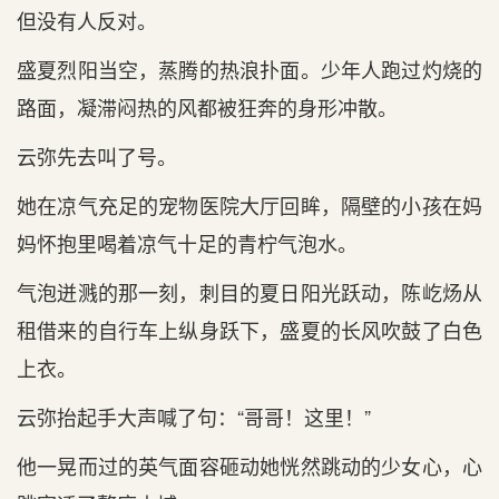
但没有人反对。
盛夏烈阳当空，蒸腾的热浪扑面。少年人跑过灼烧的
路面，凝滞闷热的风都被狂奔的身形冲散。
云弥先去叫了号。
她在凉气充足的宠物医院大厅回眸，隔壁的小孩在妈
妈怀抱里喝着凉气十足的青柠气泡水。
气泡迸溅的那一刻，刺目的夏日阳光跃动，陈屹炀从
租借来的自行车上纵身跃下，盛夏的长风吹鼓了白色
上衣。
云弥抬起手大声喊了句：“哥哥！这里！”
他一晃而过的英气面容砸动她恍然跳动的少女心，心