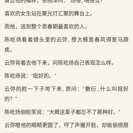
奏吉他的模样，张栩泽问：“炀哥, 啥感觉？”
喜欢的女生站在聚光灯汇聚的舞台上。
而他，追到整个思春期最喜欢的人。
陈屹炀看着镜头里的云弥, 想大概是春风得意马蹄
疾。
云弥背着吉他下来，问陈屹炀自己表现怎么样。
陈屹炀说：“挺好的。”
云弥的脸一下子垮下来, 质问：“敷衍, 什么叫挺好
的？”
陈屹炀侧脸笑说：“大概这辈子都忘不了那种好。”
云弥瞪他的眼睛更圆了，哼了声撇开脸，却偷偷抿唇