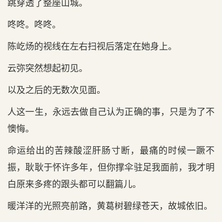
跳穿透了整座山城。
咚咚。咚咚。
陈屹炀的视线在左右扫视后落定在她身上。
云弥突然想起初见。
以及之后的无数次见面。
人这一生，永远去做自己认为正确的事，只是为了不
懊悔。
命运给出的苦辣酸涩肝肠寸断，最痛的时候一蹶不
振，耿耿于怀许多年，但你撑伞驻足我面前，我才明
白原来多疼的跟头都可以翻篇儿。
暖洋洋的光照亮前路，黄葛树碧绿苍天，故城依旧。