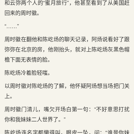
和云弥两个人的“蜜月旅行”，他甚至看到了从美国赶
回来的周时徽。
“……”
周时徽在翻他和陈屹炀的聊天记录，阿炀说看好了跟
弥弥在北京的房，他刚抬头，就对上陈屹炀灰黑色帽
檐下面无表情的脸。
陈屹炀冷着脸轻嗤。
以周时徽对陈屹炀的了解，他怀疑阿炀想当场把门关
上。
周时徽门清儿，嘴欠开场白第一句：“不好意思打扰
你和我妹妹二人世界了。”
陈屹炀连名字都懒得叫，眼皮一坠，问：“谁是你妹