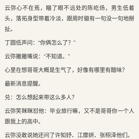
云弥心不在焉，瞄了眼不远处的陈屹炀，男生低着
头，落拓身型带着冷淡，跟周时徽有一句没一句地掰
扯。
丁圆低声问：“你俩怎么了？”
云弥撇撇嘴说：“不知道。”
心里在想哥哥大概是生气了，好像有哪里有醋味？
最新消息提醒。
兑：怎么想起来带这么多人？
云弥笑眯眯怼他：毕业旅行嘛，又不是哥哥你一个人
跟我上的高中。
云弥没敢说她还问了许知妤、江靡妍、张栩泽他们。