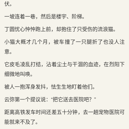
伏。
一坡连着一巷，然后是楼宇、阶梯。
丁圆忧心忡忡跑上前，却抱住了只受伤的流浪猫。
小猫大概才几个月，被车撞了一只腿折了也没人注
意。
它皮毛凌乱打结，沾着尘土与干涸的血迹，在烈阳下
细微地叫唤。
被人一抱浑身发抖，怯生生地盯着他们。
云弥第一个提议说：“把它送去医院吧？”
距离高铁发车时间还差五十分钟，去一趟宠物医院可
能就来不及了。