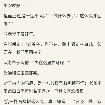
平安就好……
但面上还是一脸不高兴：“做什么去了，这么久才回
来？”
取老爷子没好气。
白岑哄道：“老爷子，您不在，路上遇到些事儿，您
要在，我们早回来了。”
取老爷子睨他：“少在这里拍马屁！”
赵通和江玉棠都笑。
对于白岑的马屁，整个八珍楼早就见惯不怪；老爷子
虽然口口声声说着不喜欢，但其实喜欢得很。
“搞一棵石榴树这么久，真不知道……”言及此处，取