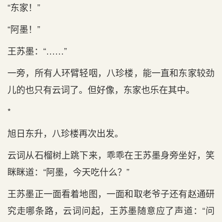
“东家！”
“阿墨！”
王苏墨：“……”
一旁，所有人环臂轻咽，八珍楼，能一直和东家较劲
儿的也只有云词了。但好像，东家也乐在其中。
*
旭日东升，八珍楼再次出发。
云词从石榴树上跳下来，乖乖在王苏墨身旁坐好，笑
眯眯道：“阿墨，今天吃什么？”
王苏墨正一面看着地图，一面和取老爷子还有赵通研
究走哪条路，云词问起，王苏墨随意应了声道：“问