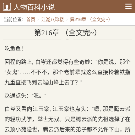
人物百科小说
当前位置：
首页
江湖八珍楼
第216章 （全文完~）
第216章 （全文完~）
吃鱼鱼！
回程的路上, 白岑还都觉得有些奇妙：“你是说，那个
“女鬼”……不不不，那个老前辈就这么直接拎着铁指
九重直接飞到云端山峰上去了？”
赵通点头：“嗯。”
白岑又看向江玉棠, 江玉棠也点头：“嗯, 那是腾云派
的轻功武学，举世无双。只是腾云派的先祖选择了在
云顶小苑隐世，腾云派后来的弟子都不允许下山，所