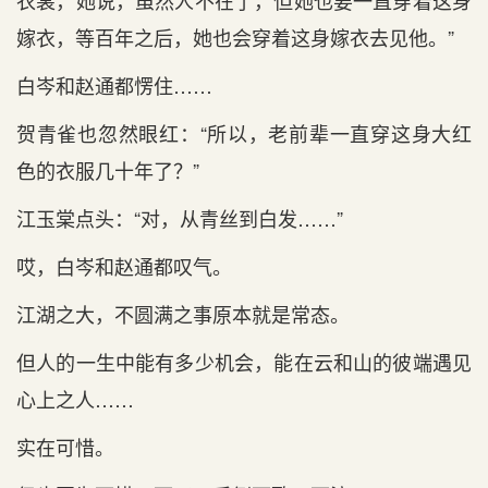
衣裳，她说，虽然人不在了，但她也要一直穿着这身
嫁衣，等百年之后，她也会穿着这身嫁衣去见他。”
白岑和赵通都愣住……
贺青雀也忽然眼红：“所以，老前辈一直穿这身大红
色的衣服几十年了？”
江玉棠点头：“对，从青丝到白发……”
哎，白岑和赵通都叹气。
江湖之大，不圆满之事原本就是常态。
但人的一生中能有多少机会，能在云和山的彼端遇见
心上之人……
实在可惜。