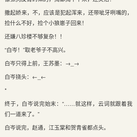
撒起娇来，不，应该是犯起浑来，还带呲牙咧嘴的，
捡什么不好，捡个小狼崽子回来！
还嫌八珍楼不够复杂！！
“白岑！”取老爷子不高兴。
白岑只得上前，王苏墨：→_→
白岑挠头：←_←
*
终于，白岑说完始末：“……就这样，云词就跟着我
们一道来了。”
白岑说完，赵通，江玉棠和贺青雀都点头。