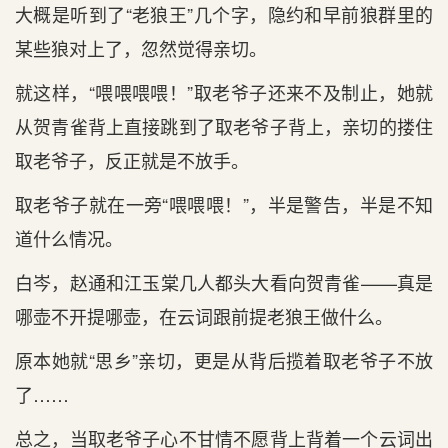
大概是听到了“老狼王”几个字，隐约和早前狼群里的
某些狼对上了，忽然觉得亲切。
就这样，“喂喂喂喂！”取老爷子还来不及制止，她就
从贺青雀背上直接跳到了取老爷子背上，亲切的搂住
取老爷子，反正就是不放手。
取老爷子就在一旁“喂喂喂！”，半是警告，半是不知
道什么情况。
白岑，赵通和江玉棠几人都头大看向贺青雀——真是
哪壶不开提哪壶，在云词跟前提老狼王做什么。
原本她就“思乡”亲切，更是从背后揽着取老爷子不放
了……
总之，当取老爷子心不甘情不愿背上背着一个云词出