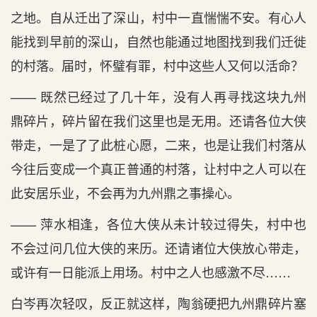
之地。自从迁出了深山，村中一直惴惴不安。有心人
能找到早前的深山，自然也能通过地图找到我们迁徙
的村落。届时，怀璧有罪，村中这些人又何以活命？
—— 既然已经过了几十年，没有人再寻找这块九州
鼎碎片，碎片留在我们这里也是无用。还请各位大侠
带走，一是了了此桩心愿，二来，也是让我们村落从
今往后变成一个真正普通的村落，让村中之人可以在
此安居乐业，不会再为九州鼎之事操心。
—— 萍水相逢，各位大侠从未计较过得失，村中也
不会过问几位大侠的来历。还请诸位大侠放心带走，
或许有一日能派上用场。村中之人也感激不尽……
白岑再次轻叹，反正就这样，陶翁硬把九州鼎碎片塞