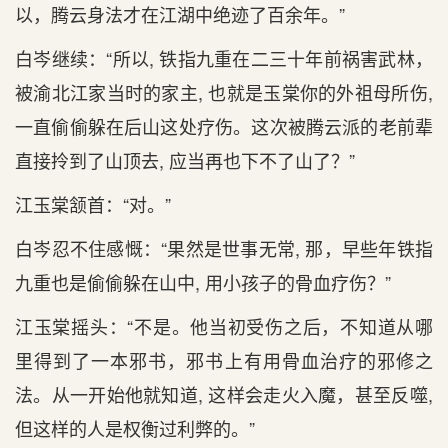
以，腾云身法才在江湖中绝迹了百余年。”
白岑继续：“所以, 铁指九重在二三十年前祸害武林，
被渝北江家当时的家主, 也就是玉棠你的外祖母所伤,
一直偷偷躲在后山这处疗伤。这次被腾云派的老前辈
直接拎到了山顶去, 应当再也下不了山了？”
江玉棠颔首：“对。”
白岑忍不住感慨：“果然是世事无常, 那，早些年铁指
九重也是偷偷躲在山中, 用小孩子的骨血疗伤？”
江玉棠摇头：“不是。他当初受伤之后，不知道从哪
里得到了一本邪书，邪书上有用骨血治疗的邪修之
法。从一开始他就知道, 这样会走火入魔，甚至反噬,
但这样的人是权衡过利弊的。”