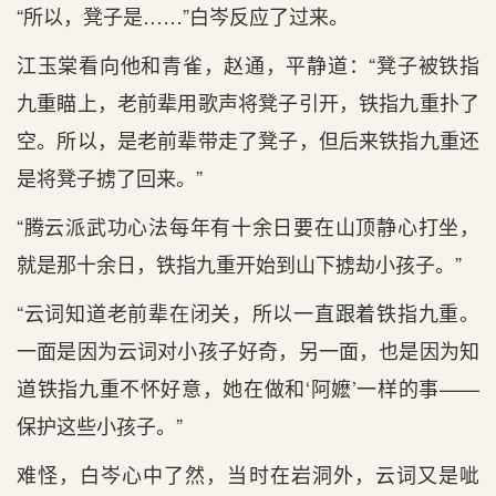
“所以，凳子是……”白岑反应了过来。
江玉棠看向他和青雀，赵通，平静道：“凳子被铁指
九重瞄上，老前辈用歌声将凳子引开，铁指九重扑了
空。所以，是老前辈带走了凳子，但后来铁指九重还
是将凳子掳了回来。”
“腾云派武功心法每年有十余日要在山顶静心打坐，
就是那十余日，铁指九重开始到山下掳劫小孩子。”
“云词知道老前辈在闭关，所以一直跟着铁指九重。
一面是因为云词对小孩子好奇，另一面，也是因为知
道铁指九重不怀好意，她在做和‘阿嬷’一样的事——
保护这些小孩子。”
难怪，白岑心中了然，当时在岩洞外，云词又是呲