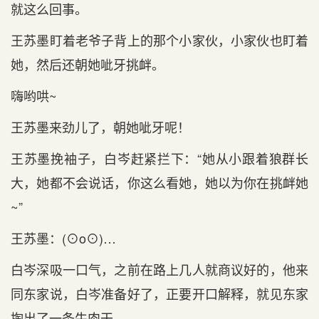
就这么回事。
王苏墨盯着老爷子背上的那个小家伙，小家伙也盯着
她，然后还朝她呲牙挑衅。
嗨哟哄~
王苏墨来劲儿了，朝她呲牙呢！
王苏墨挽袖子，白岑赶紧拦下：“她从小跟着狼群长
大，她都不会说话，你这么看她，她以为你在挑衅她
~”
王苏墨：(⊙o⊙)…
白岑深吸一口气，之前在路上几人就商议好的，他来
同东家说，白岑准备好了，正要开口解释，就见东家
掏出了一条牛肉干。