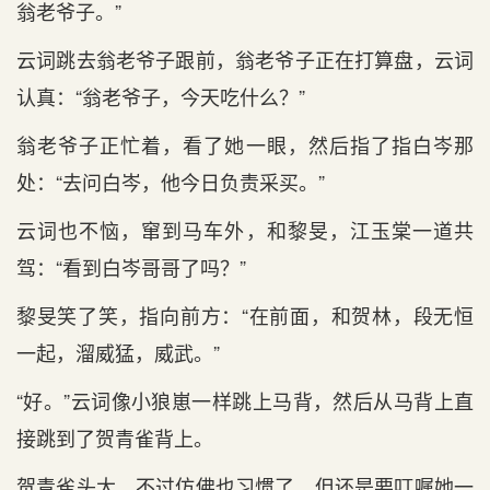
翁老爷子。”
云词跳去翁老爷子跟前，翁老爷子正在打算盘，云词
认真：“翁老爷子，今天吃什么？”
翁老爷子正忙着，看了她一眼，然后指了指白岑那
处：“去问白岑，他今日负责采买。”
云词也不恼，窜到马车外，和黎旻，江玉棠一道共
驾：“看到白岑哥哥了吗？”
黎旻笑了笑，指向前方：“在前面，和贺林，段无恒
一起，溜威猛，威武。”
“好。”云词像小狼崽一样跳上马背，然后从马背上直
接跳到了贺青雀背上。
贺青雀头大，不过仿佛也习惯了，但还是要叮嘱她一