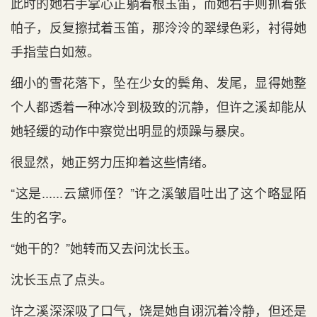
此时的她右手掌心正躺着根玉笛，而她右手则抓着张
帕子，反复擦拭着玉笛，那泠泠的翠绿色彩，衬得她
手指莹白如葱。
细小的雪花落下，坠在少女的鬓角、发尾，显得她整
个人都透着一种冰冷到极致的沉静，但许之溪却能从
她轻缓的动作中察觉出明显的烦躁与暴戾。
很显然，她正努力压抑着这些情绪。
“这是......云黛师侄？”许之溪皱眉吐出了这个略显陌
生的名字。
“她干的？”她转而又去问沈长玉。
沈长玉点了点头。
许之溪深深吸了口气，饶是她自诩沉着冷静，但还是