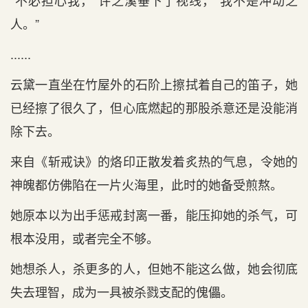
“不必担心我，”许之溪垂下了视线，“我不是冲动之
人。”
......
云黛一直坐在竹屋外的石阶上擦拭着自己的笛子，她
已经擦了很久了，但心底燃起的那股杀意还是没能消
除下去。
来自《斩戒诀》的烙印正散发着炙热的气息，令她的
神魄都仿佛陷在一片火海里，此时的她备受煎熬。
她原本以为出手惩戒封离一番，能压抑她的杀气，可
根本没用，或者完全不够。
她想杀人，杀更多的人，但她不能这么做，她会彻底
失去理智，成为一具被杀戮支配的傀儡。