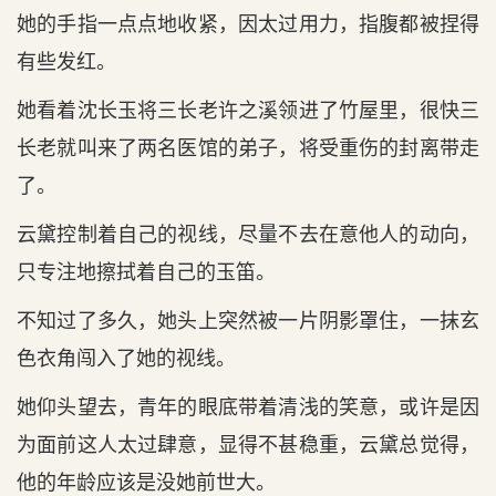
她的手指一点点地收紧，因太过用力，指腹都被捏得
有些发红。
她看着沈长玉将三长老许之溪领进了竹屋里，很快三
长老就叫来了两名医馆的弟子，将受重伤的封离带走
了。
云黛控制着自己的视线，尽量不去在意他人的动向，
只专注地擦拭着自己的玉笛。
不知过了多久，她头上突然被一片阴影罩住，一抹玄
色衣角闯入了她的视线。
她仰头望去，青年的眼底带着清浅的笑意，或许是因
为面前这人太过肆意，显得不甚稳重，云黛总觉得，
他的年龄应该是没她前世大。