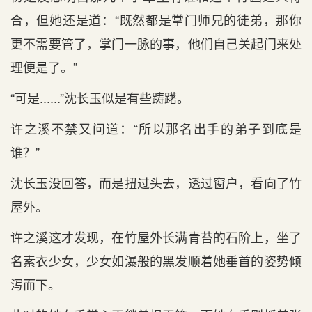
合，但她还是道：“既然都是掌门师兄的徒弟，那你
更不需要管了，掌门一脉的事，他们自己关起门来处
理便是了。”
“可是......”沈长玉似是有些踌躇。
许之溪不禁又问道：“所以那名出手的弟子到底是
谁？”
沈长玉没回答，而是扭过头去，透过窗户，看向了竹
屋外。
许之溪这才发现，在竹屋外长满青苔的石阶上，坐了
名素衣少女，少女如瀑般的黑发顺着她垂首的姿势倾
泻而下。