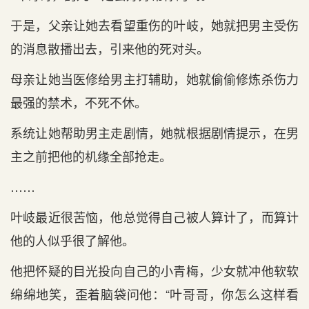
于是，父亲让她去看望重伤的叶岐，她就把男主受伤
的消息散播出去，引来他的死对头。
母亲让她当医修给男主打辅助，她就偷偷修炼杀伤力
最强的禁术，不死不休。
系统让她帮助男主走剧情，她就根据剧情提示，在男
主之前把他的机缘全部抢走。
……
叶岐最近很苦恼，他总觉得自己被人算计了，而算计
他的人似乎很了解他。
他把怀疑的目光投向自己的小青梅，少女就冲他软软
绵绵地笑，歪着脑袋问他：“叶哥哥，你怎么这样看