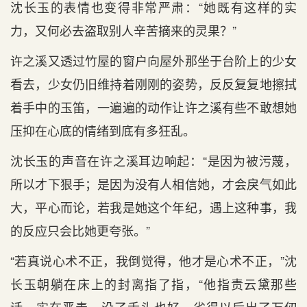
沈长玉的表情也变得非常严肃：“她既有这样的实
力，又何必去盗取别人辛苦摘来的灵果？”
许之溪又透过竹屋的窗户向屋外那坐于台阶上的少女
看去，少女仍旧维持着刚刚的姿势，反反复复地擦拭
着手中的玉笛，一遍遍的动作让许之溪有些不敢想她
压抑在心底的情绪到底有多狂乱。
沈长玉的声音在许之溪耳边响起：“是因为被污蔑，
所以才下狠手；是因为没有人相信她，才会戾气如此
大，平心而论，若我是她这个年纪，遇上这种事，我
的反应只会比她更夸张。”
“若真说心术不正，我倒觉得，他才是心术不正，”沈
长玉朝躺在床上的封离指了指，“他指责云黛那些