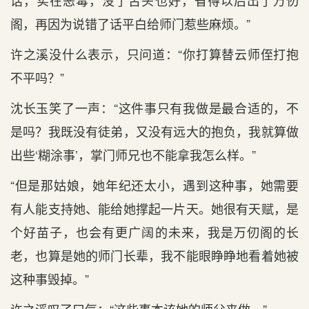
话，实在恶毒，没了舌头也好，省得以后出了万仞
阁，再因为说错了话平白给师门惹些麻烦。”
许之溪没什么表示，只问道：“你打算替云师侄打抱
不平吗？”
沈长玉笑了一声：“这件事只有我做是最合适的，不
是吗？我既没有徒弟，又没有远大的抱负，我就算做
出些‘糊涂事’，掌门师兄也不能拿我怎么样。”
“但是那姑娘，她年纪还太小，遇到这种事，她需要
有人能支持她、能给她撑起一片天。她很有天赋，是
个好苗子，也会有更广阔的未来，我是万仞阁的长
老，也算是她的师门长辈，我不能眼睁睁地看着她被
这种事毁掉。”