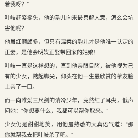
着我呀？”
叶岐赶紧摇头，他的韵儿向来最善解人意，怎么会坑
害他呢？
他虽红颜颇多，但只有温柔的韵儿才是他唯一认定的
正妻，是他会明媒正娶带回家的姑娘！
叶岐一直是这样想的，直到他亲眼目睹，被他视为己
有的少女，踮起脚尖，仰头在他一生最欣赏的挚友脸
上亲了一口。
而一向唯爱三尺剑的清冷少年，竟然红了耳尖，低声
问她：“你想要什么，我都可以帮你取来。”
少女仍是甜甜地笑，用他最熟悉的天真语气道：“那
你就帮我去把叶岐杀了吧。”