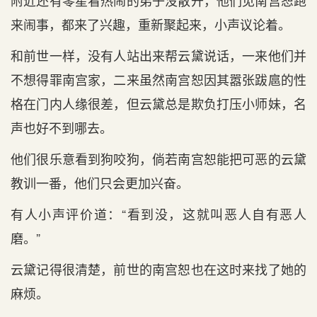
附近还有零星看热闹的弟子没散开，他们见南宫恕跑
来闹事，都来了兴趣，重新聚起来，小声议论着。
和前世一样，没有人站出来帮云黛说话，一来他们并
不想得罪南宫家，二来虽然南宫恕因其嚣张跋扈的性
格在门内人缘很差，但云黛总是欺负打压小师妹，名
声也好不到哪去。
他们很乐意看到狗咬狗，倘若南宫恕能把可恶的云黛
教训一番，他们只会更加兴奋。
有人小声评价道：“看到没，这就叫恶人自有恶人
磨。”
云黛记得很清楚，前世的南宫恕也在这时来找了她的
麻烦。