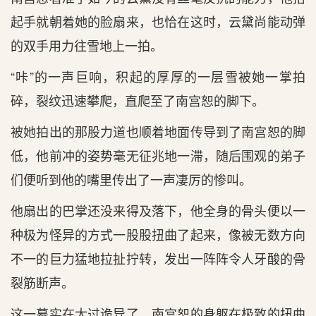
起手就朝着她的脸扇来，也恰在这时，云黛尚能动弹
的双手用力往雪地上一拍。
“咔”的一声巨响，积起的厚厚的一层雪被她一掌拍
碎，裂纹迅速攀爬，直爬至了南宫恕的脚下。
被她拍出的那股力道也顺着地面传导到了南宫恕的脚
低，他前冲的姿势毫无征兆地一滞，随后围观的弟子
们便听到他的嘴里传出了一声凄厉的惨叫。
他扇出的巴掌还没来得及落下，他全身的骨头便以一
种极为怪异的方式一股股扭曲了起来，像被无数方向
不一的巨力猛地拉扯拧转，发出一阵阵令人牙酸的骨
裂筋断声。
这一幕实在太过诡异了，南宫恕的身躯在极致的扭曲