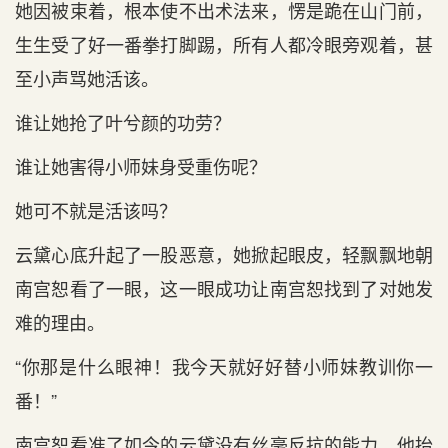
她因被束着，根本使不出术法来，愣是跪在山门前，
生生受了好一番拳打脚踢，所有人都冷眼旁观着，甚
至小声骂她活该。
谁让她抢了叶兮颜的功劳？
谁让她害得小师妹身受重伤呢？
她可不就是活该吗？
云黛心底升起了一股恶意，她掀起眼皮，轻飘飘地朝
南宫恕看了一眼，这一眼成功让南宫恕找到了对她发
难的理由。
“你那是什么眼神！我今天就好好替小师妹教训你一
番！”
南宫恕看准了如今的云黛没有丝毫反抗的能力，他抬