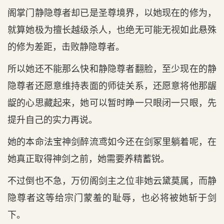
阁掌门静隐尊者却已是圣尊境界，以她现在的修为，
就算她极为擅长越级杀人，也绝无可能无视如此悬殊
的修为差距，击败静隐尊者。
所以她还不能那么快和静隐尊者翻脸，至少现在的静
隐尊者还愿意维持表面的师徒关系，还愿意将他那龌
龊的心思藏起来，她可以暂时睁一只眼闭一只眼，先
提升自己的实力再说。
她的本命法宝神剑醉流鸢如今还在剑冢里躺着呢，在
她真正取得神剑之前，她需要养精蓄锐。
不过倒也不急，万仞阁剑主之位非她云黛莫属，而静
隐尊者这等给宗门蒙羞的耻辱，也必将被她斩于剑
下。