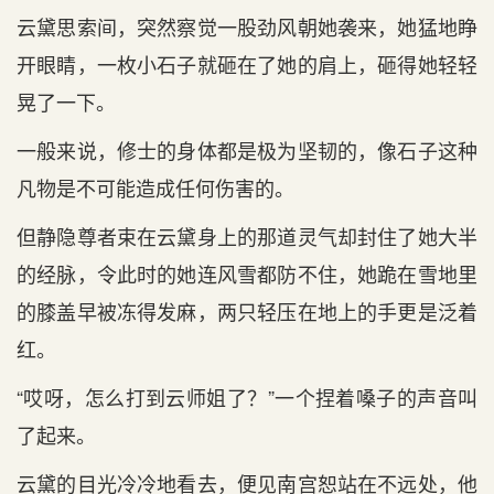
云黛思索间，突然察觉一股劲风朝她袭来，她猛地睁
开眼睛，一枚小石子就砸在了她的肩上，砸得她轻轻
晃了一下。
一般来说，修士的身体都是极为坚韧的，像石子这种
凡物是不可能造成任何伤害的。
但静隐尊者束在云黛身上的那道灵气却封住了她大半
的经脉，令此时的她连风雪都防不住，她跪在雪地里
的膝盖早被冻得发麻，两只轻压在地上的手更是泛着
红。
“哎呀，怎么打到云师姐了？”一个捏着嗓子的声音叫
了起来。
云黛的目光冷冷地看去，便见南宫恕站在不远处，他