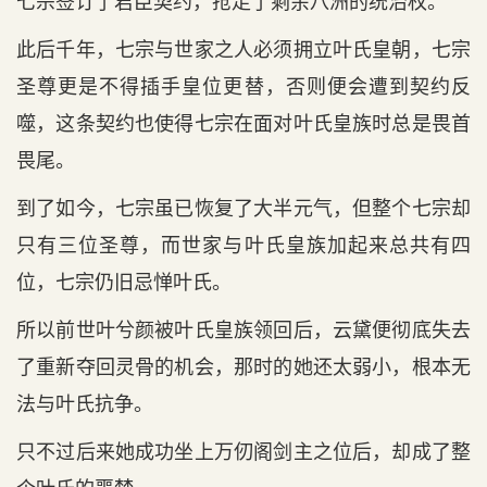
七宗签订了君臣契约，抢走了剩余八洲的统治权。
此后千年，七宗与世家之人必须拥立叶氏皇朝，七宗
圣尊更是不得插手皇位更替，否则便会遭到契约反
噬，这条契约也使得七宗在面对叶氏皇族时总是畏首
畏尾。
到了如今，七宗虽已恢复了大半元气，但整个七宗却
只有三位圣尊，而世家与叶氏皇族加起来总共有四
位，七宗仍旧忌惮叶氏。
所以前世叶兮颜被叶氏皇族领回后，云黛便彻底失去
了重新夺回灵骨的机会，那时的她还太弱小，根本无
法与叶氏抗争。
只不过后来她成功坐上万仞阁剑主之位后，却成了整