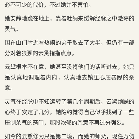
必不可少的代价，不过她并不害怕。
她安静地跪在地上，靠着吐纳来缓解经脉之中激荡的
灵气。
围在山门附近看热闹的弟子散去了大半，但仍有一部
分对着狼狈的云黛指指点点。
云黛根本不在意，她甚至没将他们的话听进去，她只
是认真地调理着内府，认真地去镇压心底暴躁的杀
意。
灵气在经脉中不知运转了第几个周期后，云黛烦躁的
心终于安定了几分，她隐约觉得自己似乎找到了一些
压制杀气的窍门，那股浓郁的杀意不再过分强烈。
如今的云黛修为只是第二境，而她的师父，现任万仞