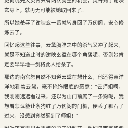
更何况先天灵骨只有两次易主的机会，灵骨到了谢映
玄身上，就再无可能被她取回来了。
所以她羞辱了谢映玄一番就转身回了万仞阁，安心修
炼去了。
回忆起这些往事，云黛胸膛之中的杀气又冲了起来，
就是不知道此时的谢映玄藏在哪个角落呢，否则她肯
定要早早地一剑将此人给杀了。
那边的南宫恕自然不知道云黛在想什么，他还得意洋
洋地看着云黛，毫不掩饰眼底的恶意：“云师姐啊，
我刚刚远远看过来，还以为山门前爬了一条狗呢，我
想着怎么能让条狗脏了万仞阁的门楣，便丢了颗石子
过来，没想到竟然砸到了师姐！”