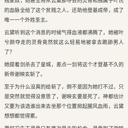
贱家奴，她甚至将从云黛那夺去的灵骨和独属于叶氏
的血脉全给了这个贫贱之人，还助他登基成帝，成了
唯一一个外姓圣主。
云黛听到这个消息的时候气得血液都沸腾了，她被叶
兮颜夺走的灵骨竟然就这么轻易地被拿去跪舔男人
了？
她提着剑杀去了皇城，差点一剑将这个才登基不久的
新帝谢映玄斩了。
至于为什么没真的给斩了，倒不是因为她打不过，只
是突然就觉得没意思了，谢映玄要是死了，神都估计
又要为该选谁出来去坐那个位置掀起腥风血雨，云黛
想想都觉得累。