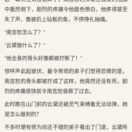
中轰然倒下，剧烈的疼痛令他面色惨白，他疼得甚至
失了声，像被扔上砧板的鱼，不停挣扎抽搐。
“南宫恕怎么了？”
“云黛做什么了？”
“他全身的骨头好像都被拧断了！”
惊呼声此起彼伏，最令旁观的弟子们觉得恐惧的是，
南宫恕的骨头都被拧成了这样，他竟然还没有死，剧
烈的疼痛很快就令南宫恕昏厥了过去。
此时跪在山门前的云黛还被灵气束缚着无法动弹，她
是怎么做到的？
不多时便有修为尚还不错的弟子看出了门道，云黛所