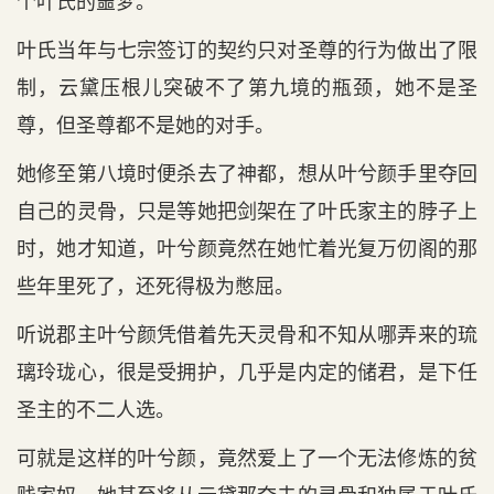
个叶氏的噩梦。
叶氏当年与七宗签订的契约只对圣尊的行为做出了限
制，云黛压根儿突破不了第九境的瓶颈，她不是圣
尊，但圣尊都不是她的对手。
她修至第八境时便杀去了神都，想从叶兮颜手里夺回
自己的灵骨，只是等她把剑架在了叶氏家主的脖子上
时，她才知道，叶兮颜竟然在她忙着光复万仞阁的那
些年里死了，还死得极为憋屈。
听说郡主叶兮颜凭借着先天灵骨和不知从哪弄来的琉
璃玲珑心，很是受拥护，几乎是内定的储君，是下任
圣主的不二人选。
可就是这样的叶兮颜，竟然爱上了一个无法修炼的贫