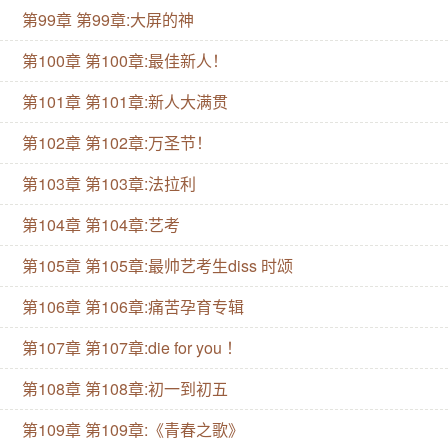
第99章 第99章:大屏的神
第100章 第100章:最佳新人！
第101章 第101章:新人大满贯
第102章 第102章:万圣节！
第103章 第103章:法拉利
第104章 第104章:艺考
第105章 第105章:最帅艺考生diss 时颂
第106章 第106章:痛苦孕育专辑
第107章 第107章:die for you ！
第108章 第108章:初一到初五
第109章 第109章:《青春之歌》