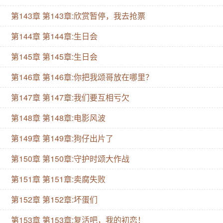
第143章 第143章:欣赏暂停，我去抢票
第144章 第144章:生日会
第145章 第145章:生日会
第146章 第146章:你把我颂哥放在哪里？
第147章 第147章:我们要互相亏欠
第148章 第148章:电影风波
第149章 第149章:狗仔出片了
第150章 第150章:守护时颂大作战
第151章 第151章:卖腐失败
第152章 第152章:坏蛋们
第153章 第153章:复活吧，我的初恋！