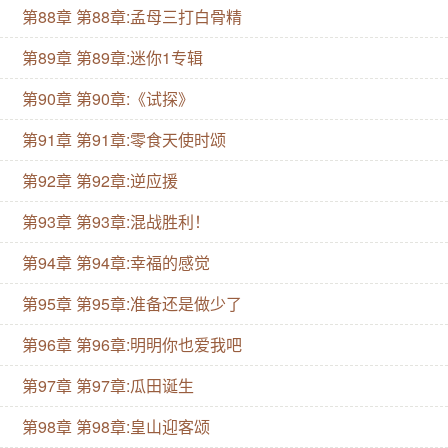
第88章 第88章:孟母三打白骨精
第89章 第89章:迷你1专辑
第90章 第90章:《试探》
第91章 第91章:零食天使时颂
第92章 第92章:逆应援
第93章 第93章:混战胜利！
第94章 第94章:幸福的感觉
第95章 第95章:准备还是做少了
第96章 第96章:明明你也爱我吧
第97章 第97章:瓜田诞生
第98章 第98章:皇山迎客颂