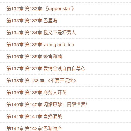
第132章 第132章:《rapper star 》
第133章 第133章:巴厘岛
第134章 第134章:我又不是坏男人
第135章 第135章:young and rich
第136章 第136章:签售和糖
第137章 第137章:爱情金钱自由自尊心
第138章 第 138 章:《不要开玩笑》
第139章 第139章:商务大开花
第140章 第140章:闪耀巴黎！闪耀世界！
第141章 第141章:直播混战
第142章 第142章:巴黎特产