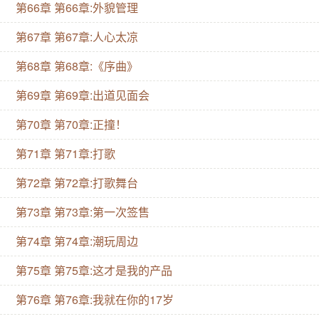
第66章 第66章:外貌管理
第67章 第67章:人心太凉
第68章 第68章:《序曲》
第69章 第69章:出道见面会
第70章 第70章:正撞！
第71章 第71章:打歌
第72章 第72章:打歌舞台
第73章 第73章:第一次签售
第74章 第74章:潮玩周边
第75章 第75章:这才是我的产品
第76章 第76章:我就在你的17岁