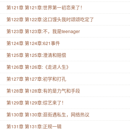
第121章 第121章:世界第一初恋来了！
第122章 第122章:这口馒头我时颂颂吃定了
第123章 第123章:不，我是teenager
第124章 第124章:621事件
第125章 第125章:澄清和赔偿
第126章 第126章:《走进人生》
第127章 第127章:初学和打孔
第128章 第128章:有的是力气和手段
第129章 第129章:综艺来了！
第130章 第130章:逛街遇私生，网络热议
第131章 第131章:正规一辑