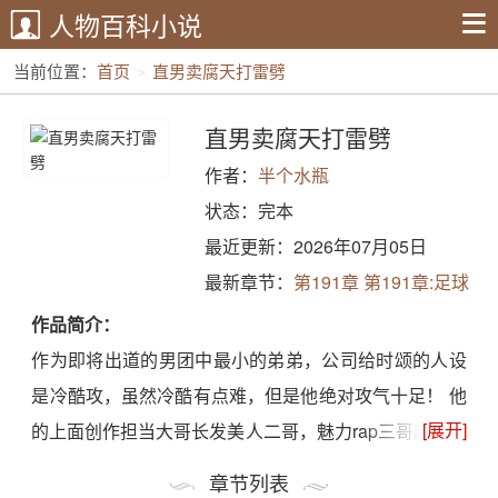
人物百科小说
当前位置：
首页
直男卖腐天打雷劈
直男卖腐天打雷劈
作者：
半个水瓶
状态：完本
最近更新：2026年07月05日
最新章节：
第191章 第191章:足球
番外
作品简介：
作为即将出道的男团中最小的弟弟，公司给时颂的人设
是冷酷攻，虽然冷酷有点难，但是他绝对攻气十足！ 他
[展开]
的上面创作担当大哥长发美人二哥，魅力rap三哥超级主
唱四哥。 简单来说就是我的爸妈和哥嫂，出道前的生存
章节列表