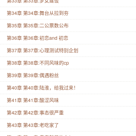
第33章 第33章:梦女建设
第34章 第34章:舞台从拉到夯
第35章 第35章:二公票数公布
第36章 第36章:初恋and 初恋
第37章 第37章:心理测试特别企划
第38章 第38章:不同风味的cp
第39章 第39章:偶遇粉丝
第40章 第40章:陆淮，给我过来！
第41章 第41章:酸涩风味
第42章 第42章:事态很严重
第43章 第43章:老吃家了