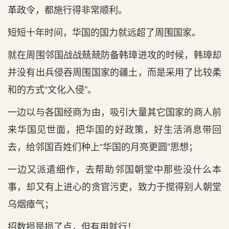
革政令，都施行得非常顺利。
短短十年时间，华国的国力就远超了周围国家。
就在周围邻国战战兢兢防备韩璋进攻的时候，韩璋却
并没有出兵侵吞周围国家的疆土，而是采用了比较柔
和的方式“文化入侵”。
一边以与各国经商为由，吸引大量其它国家的商人前
来华国见世面，把华国的好政策，好生活消息带回
去，给邻国百姓们种上“华国的月亮更圆”思想；
一边又派遣细作，去帮助邻国朝堂中那些没什么本
事，却又有上进心的贪官污吏，致力于搅得别人朝堂
乌烟瘴气；
招数损是损了点，但有用就行！