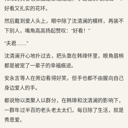
好看又扎实的花环。
然后戴到爱人头上，眼中除了沈清澜的模样，再装不
下别人，嘴角高高扬起赞叹：“好看！”
“夫君……”
沈清澜开心地扑过去，把头靠在韩璋怀里，眼角眉梢
都是被宠了一辈子的幸福痕迹。
安永言等人在旁边看得好笑，但手也都不由握向自己
身边爱人的手。
都说物以类聚人以群分，在韩璋和沈清澜的影响下，
一群年过半百的老头老太太们，每日除了生活，就是
秀恩爱。