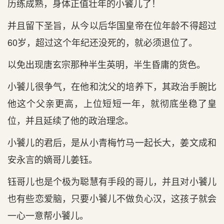
历练成熟，身体正值壮年的小饕儿了！
并且留下圣旨，从今以后华国皇帝在位年龄不得超过
60岁，超过这个年纪还没死的，就必须退位了。
以免出现唐玄宗那种半生英明，半生昏庸的货色。
小饕儿很争气，在他和沈父的培养下，其政治手腕比
他这个父亲更高，上位短短一年，就彻底坐稳了皇
位，并且延续了他的政治理念。
小饕儿的君后，是从小青梅竹马一起长大，姜文成和
安永言的嫡哥儿姜钰。
钰哥儿也是个极为聪慧有手段的哥儿，并且对小饕儿
也有些恋爱脑，只要小饕儿不做负心汉，这孩子就会
一心一意帮小饕儿。