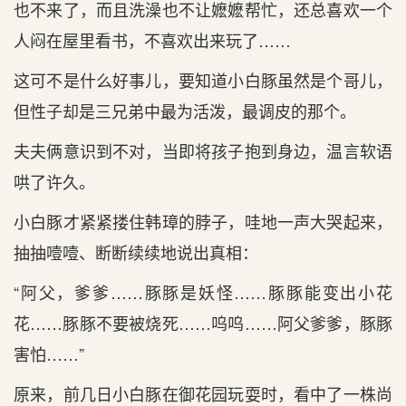
也不来了，而且洗澡也不让嬷嬷帮忙，还总喜欢一个
人闷在屋里看书，不喜欢出来玩了……
这可不是什么好事儿，要知道小白豚虽然是个哥儿，
但性子却是三兄弟中最为活泼，最调皮的那个。
夫夫俩意识到不对，当即将孩子抱到身边，温言软语
哄了许久。
小白豚才紧紧搂住韩璋的脖子，哇地一声大哭起来，
抽抽噎噎、断断续续地说出真相：
“阿父，爹爹……豚豚是妖怪……豚豚能变出小花
花……豚豚不要被烧死……呜呜……阿父爹爹，豚豚
害怕……”
原来，前几日小白豚在御花园玩耍时，看中了一株尚