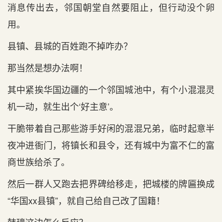
消息传出去，邻国朝堂自然要阻止，但行动没个卵
用。
县镇、县城的百姓跑不掉咋办？
那当然是想办法啊！
其中紧挨华国边疆的一个邻国城池中，有个小混混灵
机一动，就生出个‘好主意’。
干脆带着自己那些游手好闲的混混兄弟，临时起意半
夜冲进衙门，将镇长和县令，还有城中为富不仁的富
商世族给杀了。
然后一群人又跑去把界碑给移走，把城楼的牌匾换成
“华国xx县镇”，就自己给自己改了国籍！