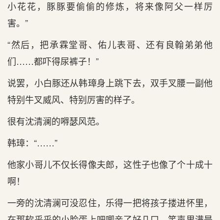
小花花，豚豚要偷偷的修炼，将来像阿父一样厉
害。”
“然后，把承霖堂哥、佑儿表哥、还有良翰弟弟他
们……都吓得尿裤子！”
说罢，小白豚还从韩璋身上跳下去，双手叉腰一副他
特别牛叉威风、特别厉害的样子。
很有沈清澜的嘚瑟风范。
韩璋：“……”
他家小哥儿不仅长得像夫郎，这性子也像了个十成十
啊！
一旁的沈清澜可没忍住，乐得一把将孩子搂进怀里，
在那软乎乎的小脸蛋上吧唧亲了好几口，笑声里满是