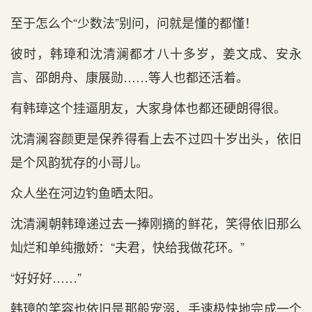
至于怎么个“少数法”别问，问就是懂的都懂！
彼时，韩璋和沈清澜都才八十多岁，姜文成、安永
言、邵朗舟、康展勋……等人也都还活着。
有韩璋这个挂逼朋友，大家身体也都还硬朗得很。
沈清澜容颜更是保养得看上去不过四十岁出头，依旧
是个风韵犹存的小哥儿。
众人坐在河边钓鱼晒太阳。
沈清澜朝韩璋递过去一捧刚摘的鲜花，笑得依旧那么
灿烂和单纯撒娇：“夫君，快给我做花环。”
“好好好……”
韩璋的笑容也依旧是那般宠溺，手速极快地完成一个