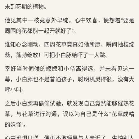
未到花期的植物。
他见其中一枝竟意外早绽，心中欢喜，便想着“要是
周围的花都能一起开就好了”。
谁知心念刚动，四周花草竟真如他所愿，瞬间抽枝绽
蕊，蓬勃绽放！可把小白豚给吓了一大跳。
幸好当时伺候的嬷嬷和小侍离得远，并未看见这一
幕，小白豚也不是普通孩子，聪明机灵得很，没有大
呼小叫。
之后小白豚再偷偷试验，就发现自己竟然能够催熟花
草，与花草进行沟通，误以为自己是什么“花草成精
的妖怪”。
心中恐惧日增，便再不敢轻易与人亲近了，生怕别人