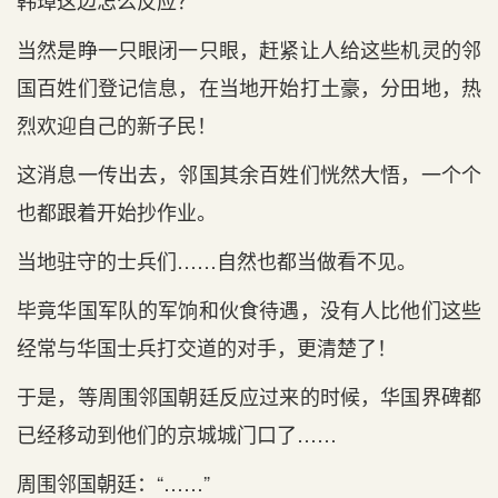
韩璋这边怎么反应？
当然是睁一只眼闭一只眼，赶紧让人给这些机灵的邻
国百姓们登记信息，在当地开始打土豪，分田地，热
烈欢迎自己的新子民！
这消息一传出去，邻国其余百姓们恍然大悟，一个个
也都跟着开始抄作业。
当地驻守的士兵们……自然也都当做看不见。
毕竟华国军队的军饷和伙食待遇，没有人比他们这些
经常与华国士兵打交道的对手，更清楚了！
于是，等周围邻国朝廷反应过来的时候，华国界碑都
已经移动到他们的京城城门口了……
周围邻国朝廷：“……”