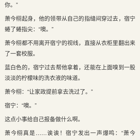
你。”
萧今栩起身，他的领带从自己的指缝间穿过去，宿宁
蜷了蜷指尖：“噢。”
萧今栩都不用离开宿宁的视线，直接从衣柜里翻出来
了一套校服。
蓝白色的，宿宁过去帮他拿着，还能在‌上面嗅到一股
淡淡的柠檬味的洗衣液的味道‌。
萧今栩：“让家政提前拿去洗过了。”
宿宁：“噢。”
这点‌小事给自己报备做什么啊。
萧今栩真是……诶诶！宿宁发出一声爆鸣：“萧今