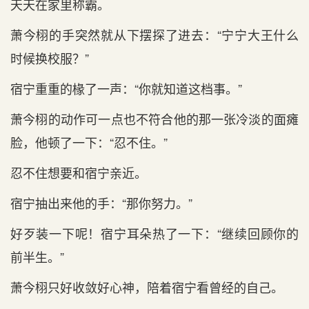
天‌天‌在‌家里称霸。
萧今栩的手突然就从下摆探了进去：“宁宁大王什么
时‌候换校服？”
宿宁重重的椽了一声：“你就知道这档事。”
萧今栩的动作‌可一点‌也不符合他的那一张冷淡的面瘫
脸，他顿了一下：“忍不住。”
忍不住想要和宿宁亲近。
宿宁抽出来他的手：“那你努力。”
好歹装一下呢！宿宁耳朵热了一下：“继续回顾你的
前半生。”
萧今栩只好收敛好心神，陪着宿宁看‌曾经的自己。