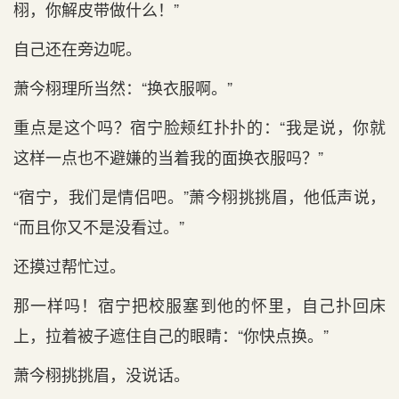
栩，你解皮带做什么！”
自己还在‌旁边呢。
萧今栩理‌所当然：“换衣服啊。”
重点‌是这个吗？宿宁脸颊红扑扑的：“我‌是说，你就
这样一点‌也不避嫌的当着我‌的面换衣服吗？”
“宿宁，我‌们是情侣吧。”萧今栩挑挑眉，他低声说，
“而且你又不是没看‌过。”
还摸过帮忙过。
那一样吗！宿宁把校服塞到他的怀里，自己扑回床
上，拉着被子遮住自己的眼睛：“你快点‌换。”
萧今栩挑挑眉，没说话。