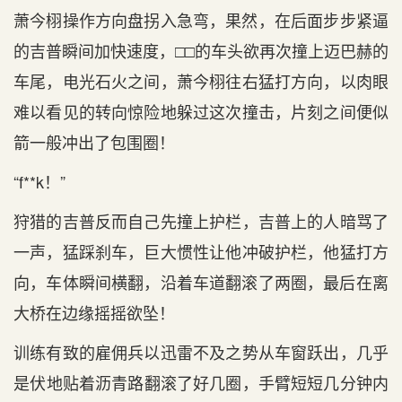
萧今栩操作方向盘拐入急弯，果然，在后‌面步步紧逼
的吉普瞬间加快速度，□□的车头‌欲再次撞上迈巴赫的
车尾，电光石火之间，萧今栩往右猛打方向，以肉眼
难以看见的转向惊险地躲过这次撞击，片刻之间便似
箭一般冲出‌了包围圈！
“f**k！”
狩猎的吉普反而自己先撞上护栏，吉普上的人暗骂了
一声，猛踩刹车，巨大惯性让他冲破护栏，他猛打方
向，车体瞬间横翻，沿着车道翻滚了两圈，最后‌在离
大桥在边缘摇摇欲坠！
训练有致的雇佣兵以迅雷不‌及之势从车窗跃出‌，几乎
是‌伏地贴着沥青路翻滚了好几圈，手臂短短几分钟内