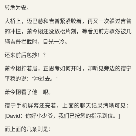
转危为安。
大桥上，迈巴赫和‌吉普紧紧胶着，再又一次躲过吉普
的冲撞，萧今栩还没放松片刻，等看见前方骤然被几
辆吉普拦截时，目光一冷。
还来前后‌包抄！？
萧今栩拧着眉，正‌思考如何开时，却听见旁边的宿宁
平稳的说：“冲过去。”
萧今栩看了他一眼。
宿宁手机屏幕还亮着，上面的聊天记录清晰可见：
[David：你好小少爷，我们已按您的指示到‌位。]
而上面的几条则是‌：