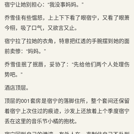
宿宁让她别担心‌：“我没事妈妈。”
乔雪佳有些愠怒，上上下下看了眼宿宁，又看了眼萧
今栩，吸了口气‌，又欲言又止。
宿宁拉了拉她的衣角，特意把红透的手腕摆到‌她的面
前卖惨：“妈妈。”
乔雪佳抿了抿唇，妥协了：“先给他们两个人处理伤
势吧。”
酒店顶层。
顶层的001套房是‌宿宁的落脚住所，整个套间还保留
着宿宁上次住过的痕迹，沙发上还放着上个季度宿宁
丢在这里的音乐节小橘的抱枕。