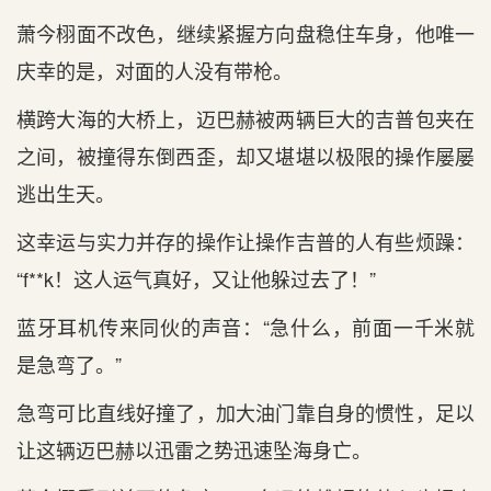
萧今栩面不‌改色，继续紧握方向盘稳住车身，他唯一
庆幸的是‌，对面的人没有带枪。
横跨大海的大桥上，迈巴赫被两辆巨大的吉普包夹在
之间，被撞得东倒西‌歪，却又堪堪以极限的操作屡屡
逃出‌生天。
这幸运与实力并存的操作让操作吉普的人有些烦躁：
“f**k！这人运气‌真好，又让他躲过去了！”
蓝牙耳机传来同伙的声音：“急什么，前面一千米就
是‌急弯了。”
急弯可比直线好撞了，加大油门靠自身的惯性，足以
让这辆迈巴赫以迅雷之势迅速坠海身亡。