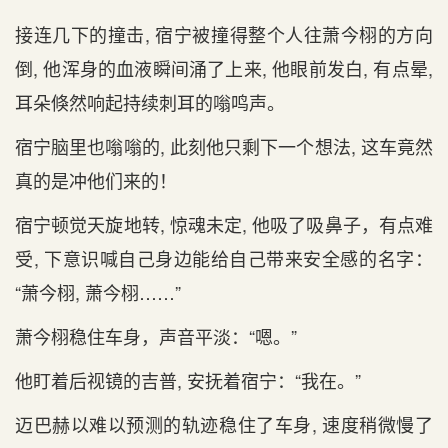
接连几下的撞击, 宿宁被撞得整个人往萧今栩的方向
倒, 他浑身的血液瞬间涌了上来, 他眼前发白, 有点晕,
耳朵倏然响起持续刺耳的嗡鸣声。
宿宁脑里也嗡嗡的, 此刻他只‌剩下一个想法, 这车竟然
真的是‌冲他们来的！
宿宁顿觉天旋地转, 惊魂未定, 他吸了吸鼻子，有点难
受, 下意识喊自己身边能给自己带来安全感‌的名字：
“萧今栩, 萧今栩……”
萧今栩稳住车身，声音平淡：“嗯。”
他盯着后‌视镜的吉普, 安抚着宿宁：“我在。”
迈巴赫以难以预测的轨迹稳住了车身, 速度稍微慢了