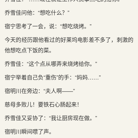
乔雪佳问他：“想吃什么？”
宿宁思考了一会，说：“想吃烧烤。”
今天的经历跟他看过的好莱坞电影差不‌多了，刺激的
他想吃点下饭的菜。
乔雪佳：“这个点从哪弄来烧烤给你。”
宿宁举着自己负“重伤”的手：“妈妈……”
宿明川在旁边：“夫人啊——”
慈母多败儿！要铁石心‌肠起来！
乔雪佳又妥协了：“我让厨房现在做。”
宿明川瞬间噤了声。