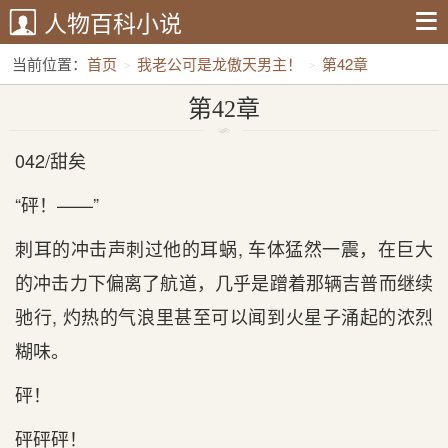
人物百科小说
当前位置：
首页
我老公可是龙傲天男主！
第42章
第42章
042/甜矣
“砰！——”
刺耳的冲击声刺过他的耳蜗, 车体猛然一震，在巨大
的冲击力下偏离了航道，几乎是‌蹭着那辆吉普而继续
驰行‌, 灼热的气‌浪里甚至可以闻到‌火星子涌起的浓烈
糊味。
砰！
砰砰砰！