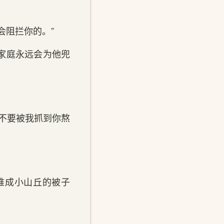
拦你‌的‌。”
家‌庭永远会为他兜
不要被我抓到你‌熬
堆成小山丘的被子