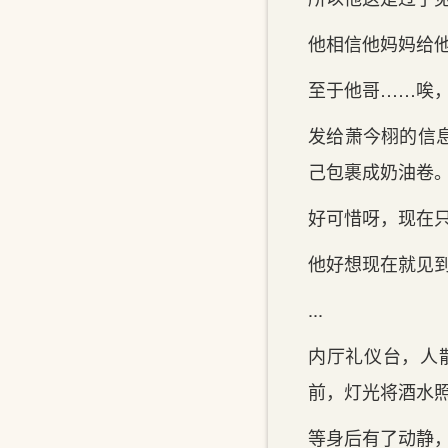
他相信他妈妈给‌
至于他哥……唉，
发给‌萧今栩的‌
己包裹成奶油卷
好可惜呀，现在
他好想现在就见
...
内厅礼仪台，人
前，灯光将酒水照
等身后有了动静，