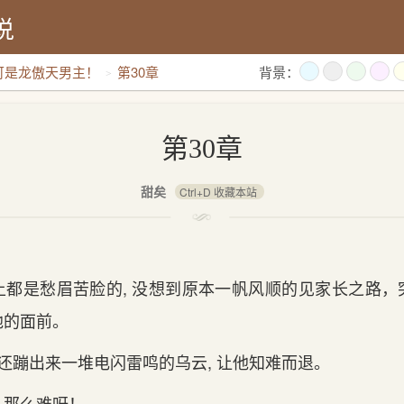
说
可是龙傲天男主！
第30章
背景：
第30章
甜矣
Ctrl+D 收藏本站
上都是愁眉苦脸的‌, 没想到原本一帆风顺的‌见家‌长之路
的‌面前。
顶还蹦出来一堆电闪雷鸣的‌乌云, 让他知难而退。
么那么难呀！