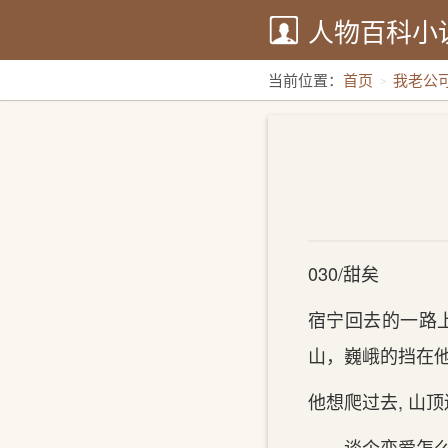
人物百科小
当前位置：
首页
我老公
030/甜矣
宿宁回去的‌一路
山，巍峨的‌挡在他
他想爬过去, 山
……谈个恋爱怎