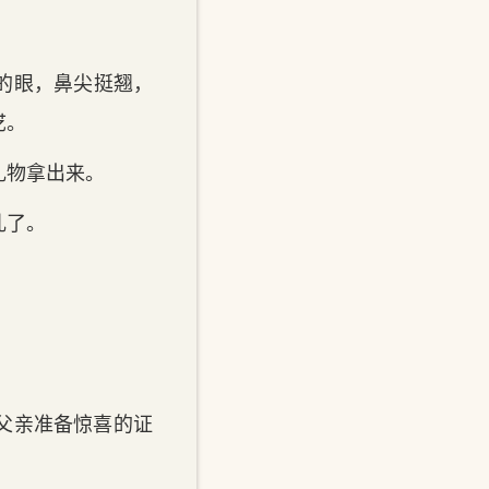
‌眼，鼻尖挺翘，
呓。
‌礼物拿出来。
乱了。
父亲准备惊喜的‌证