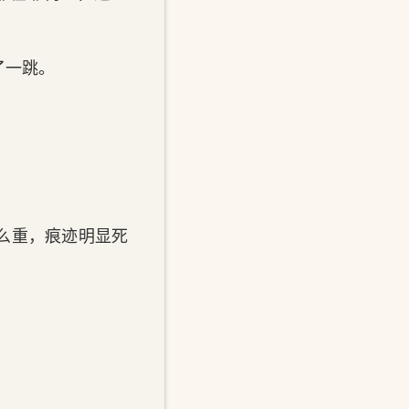
了一跳。
么重‌，痕迹明显死