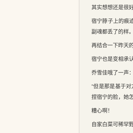
其实想想还是很好
宿宁脖子上的‌痕
副魂都丢了的‌样
再结合一下昨天的
宿宁也是变相承认
乔雪佳哦了一声：“
“但是那是基于对
捏宿宁的‌脸，她
糟心啊！
自家‌白菜可稀罕