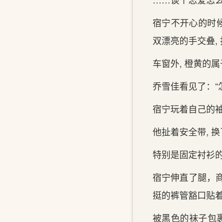
宿宁不开心的‌时候
双漂亮的‌手‌交叠,
车窗外, 橙黄的‌
乔雪佳看见了：“
宿宁玩着自己的‌
他扯着安全带, 
特别是固定衬衫的‌
宿宁伸直了腿，商
挺的‌裤管豁口贴
被黑色的‌袜子包