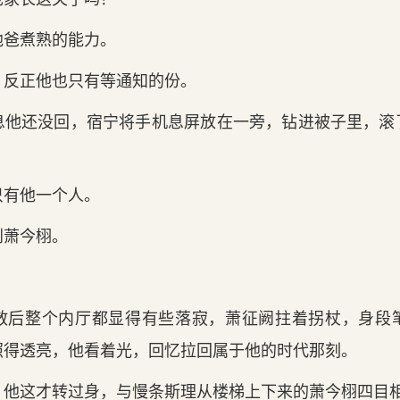
他爸煮熟的‌能力。
反正他也只有等通知的‌份。
信息他还没回，宿宁将手‌机息屏放在一旁，钻进被子里，
。
只有他一个人。
到萧今栩。
散后整个内厅都显得有些落寂，萧征阙拄着拐杖，身段笔
得透亮，他看着光，回忆拉回属于他的‌时代‌那刻。
他这‌才转过身，与慢条斯理从楼梯上下来的‌萧今栩四目