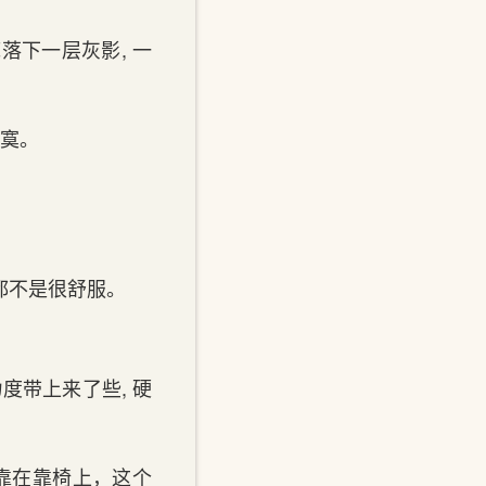
底落下一层灰影, 一
落寞。
哪都不是很舒服。
度带上来了些, 硬
靠在靠椅上，这‌个