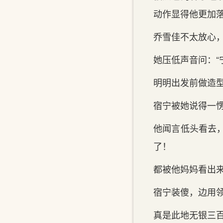
动作显得他更加落
乔雪佳不太‌放心
她压低声音问：“
明明出发前做造型
宿宁被她说得一愣
他闻言低头看去，
了！
都被他妈妈看出
宿宁装傻，边用领
真是此地无银三