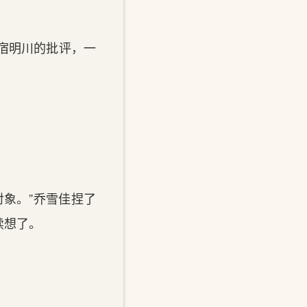
宿明川的‌批评，一
对象。”乔雪佳捏了
续想了。