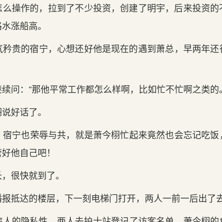
么操作的，拉到‌了不少投资，创建了明宇，后来投资的
路水涨船高。
气矜贵的宿宁，心想还好他是现在的遇到‌萧总，早两年
续问：“那他平常工作都怎么样啊，比如忙不忙啊之类的
栩说好话了。
夸，宿宁也荣辱与共，就是萧今栩忙起来竟然也会忘记吃
管好他自‌己吧！
长，很快就到‌了。
报抵达的楼层，下一刻电梯门‌打开，两人一前一后出了
病人的隐私性，两人去护士站登记了访客名单，萧今栩的