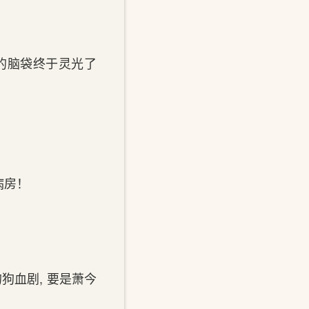
噩的脑袋终于灵光了
病房！
狗血剧, 要是萧今