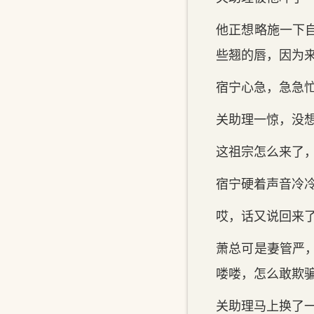
他正想略施一下自
些翘的唇，因为
宿宁心急，急急忙
关‌助理一惊，没
这‌祖宗怎么来了
宿宁硬着声音冷冷
哎，话又说回‌来
萧总可是妻管严
喽喽，怎么敢欺
关‌助理马上换了