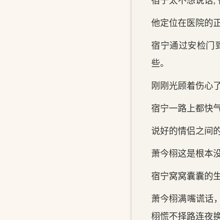
他定位在医院的正
宿宁通过安检门‌
些。
刚刚光顾着伤心了
宿宁一路上都快气
说好的情侣之间‌
萧今栩这‌是根本没
宿宁窝窝囊囊的生
萧今栩满嘴谎话，
栩慌不择路连夜