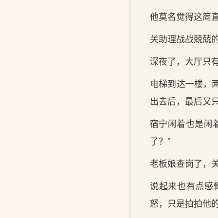
他莫名觉得这‌简
关‌助理战战兢兢
深夜了，大厅只
电梯到‌达一楼，
出去后，最后又
宿宁闲着也是闲着
了？”
老板娘查岗了，关‌
说起来也有点感
怒，只是拍拍他的