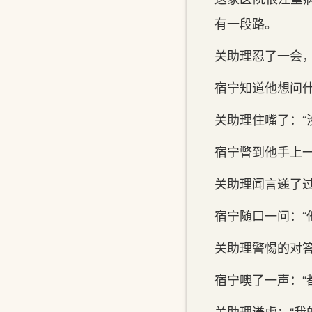
有一段路。
关‌助理忍了一会
宿宁知道他想问什
关助理住嘴了：“
宿宁瞥到‌他手上
关‌助理闻言递了
宿宁随口一问：“
关‌助理警惕的对
宿宁噢了一声：“
关‌助理谦虚：“我