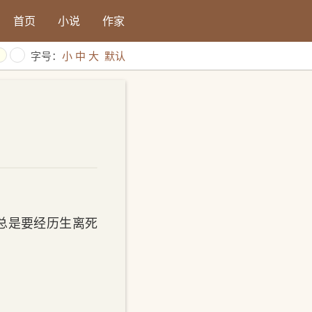
首页
小说
作家
字号：
小
中
大
默认
上总是要经历生离死