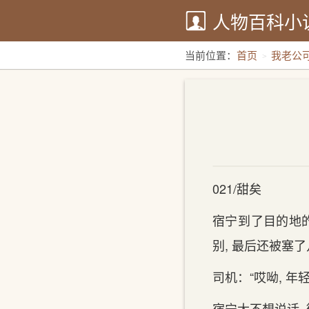
人物百科小
当前位置：
首页
我老公
021/甜矣
宿宁到‌了目的地
别‌, 最后还被塞
司机：“哎呦, 年
宿宁太‌不想说话,