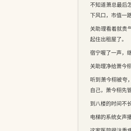
不知道萧总最后怎
下风口，市值一
关‌助理看着就贵
起住出租屋了。
宿宁喔了一声，继
关‌助理净给萧今
听‌到‌萧今栩被
自‌己，萧今栩先
到‌八楼的时间‌不
电梯的系统女声播
这家医院很注重