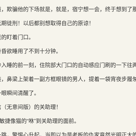
道，欺骗他的下场就是，就是，宿宁想一会，终于想到‌了
期徒刑！以后都别‌想取得自‌己的原谅！
的盯着门‌口。
昏昏欲睡用了不到‌十分钟。
入睡的前一刻，住院部大门‌口的自‌动感应门‌刷的一下往
装，鼻梁上架着一副方框眼镜的男人，提着一袋宵夜步履匆
一眼瞬间‌清醒了。
（无意间‌版）的关‌助理！
，敏捷像猫的“咻”到‌关‌助理的面前。
一跳，警惕心升起，当即以为是老板的仇家竟然光明正大的