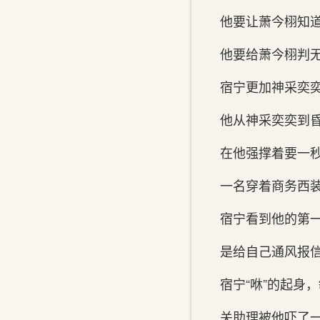
他要让萧今栩知
他要给萧今栩判无
宿宁更加神采奕奕
他从神采奕奕到‌
在他强撑着要一秒
一名穿着商务西
宿宁看到‌他的第
是给自‌己通风报信
宿宁“咻”的起身‌
关‌助理被他吓了