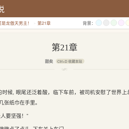
说
可是龙傲天男主！
第21章
背景：
第21章
甜矣
Ctrl+D 收藏本站
的时候, 眼尾还泛着酸，临下车前，被司机安慰了世界
了几张纸巾在手里。
轻人要坚强！”
 微微点了点头, 下车关‌上车门‌。