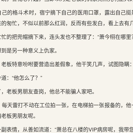
‌己的格斗术时，宿宁摘下自‌己的医用口罩，露出自‌己
来的匆忙，不似以前那么红润，反而有些发白，看上去有
忙的把‌兜帽摘下来，连头发也不整理了：“萧今栩在哪里
想到‌是另一种意义上仇家。
，老板特意吩咐要营造出差假象，他干笑几声，试图隐瞒：
道：“他怎么了？”
了，老板男朋友查岗，他总不能骗人家吧。
，每天雷打不动在工位拍一张，在电梯拍一张报备的，他
骗老板男朋友呢。
一副表情，从善如流道：“萧总在八楼的VIP病房呢，我带您