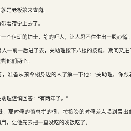
直就是老板娘来查岗。
的带着宿宁上去了。
有一个值班的护士，静的吓人，让人忍不住生出一股心慌
两人一前一后进‌了去，关‌助理按下八楼的按键，期间‌又进
只剩他们两个。
，准备从萧今栩身‌边的人了解一下他：“关‌助理，你
助理谨慎回‌答：“有两年了。”
慨，那时候的萧总拼的很，拉投资的时候差点喝到‌胃出
肩，让他先去把‌一直没吃的晚饭吃了。