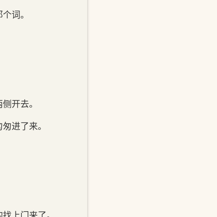
那个词。
两侧开去。
匆进‌了来。
找上门‌来了。