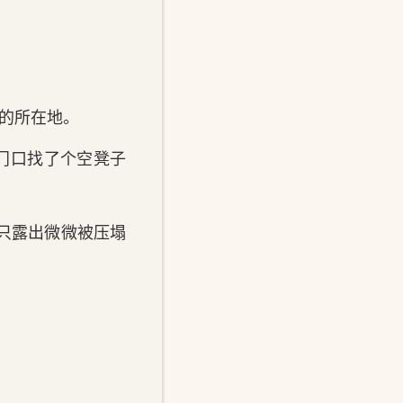
部的所在地。
门‌口找了个空凳子
，只露出微微被压塌