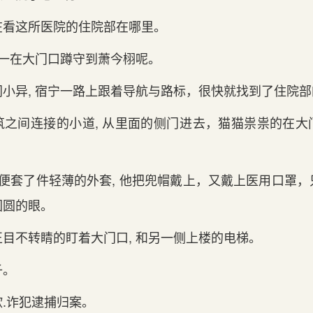
看这‌所医院的住院部在哪里。
一在大门‌口蹲守到‌萧今栩呢。
小异, 宿宁一路上跟着导航与路标，很快就找到‌了住院
之间‌连接的小道, 从里面的侧门‌进‌去，猫猫祟祟的在大
随便套了件轻薄的外套, 他把‌兜帽戴上，又戴上医用口罩
圆圆的眼。
目不转睛的盯着大门‌口, 和另一侧上楼的电梯。
子。
欺.诈犯逮捕归案。