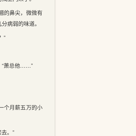
挺翘的鼻尖，微微有
几分病弱的味道。
？”
“萧总他……”
一个月薪五万的小
去。”