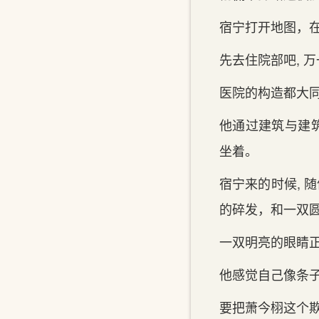
宿宁打开地图，在
先去住院部吧, 万
医院的构造都大同
他通过建筑与建筑
坐着。
宿宁来的时候, 
的碎发，和一双
一双明亮的眼睛正
他感觉自‌己像条
要把‌萧今栩这‌个