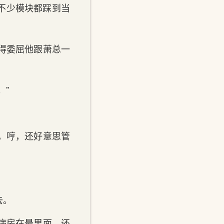
不少模块都踩到‌当
还得委屈他跟萧总一
。”
饭，哼，还好意思管
去。
病房在最里面，还