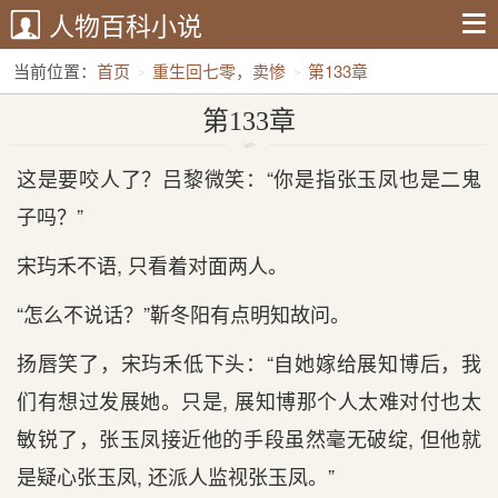
人物百科小说
当前位置：
首页
重生回七零，卖惨
第133章
第133章
这是要咬人了？吕黎微笑：“你是指张玉凤也是二鬼
子吗？”
宋玙禾不语, 只看着对面两人。
“怎么不说话？”靳冬阳有点明知故问。
扬唇笑了，宋玙禾低下头：“自她嫁给展知博后，我
们有想过发展她。只是, 展知博那个人太难对付也太
敏锐了，张玉凤接近他的手段虽然毫无破绽, 但他就
是疑心张玉凤, 还派人监视张玉凤。”