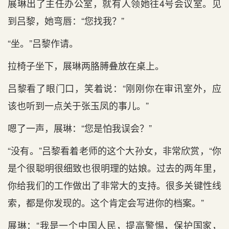
展琳出了主任办公室，就有人领她往4号会议室。见
到吕黎，她弯唇：“您找我？”
“坐。”吕黎作请。
拉椅子坐下，展琳两胳膊叠放在桌上。
吕黎看了眼门口，笑着说：“刚刚你在审讯室外，应
该也听到一点关于张玉凤的事儿。”
嗯了一声，展琳：“您是怕我误会？”
“没有。”吕黎看着老师的这个大孙女，非常欣赏，“你
是个很聪明很细致也很明理的姑娘。过去的两年里，
你给我们的工作做出了非常大的支持。很多关键性线
索，都是你发现的。这个肯定会写进你的档案。”
展琳：“我是一个中国人民，提高警惕，保护国家，