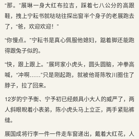
“那。”展琳一身大红布拉吉，踩着七八公分的高跟
鞋，拽上宁耘书就哒哒往探出窗半个身子的老展跑去
了，“爸，欢迎欢迎！”
“你慢点。”宁耘书是真心佩服他媳妇，踮着脚还能跑
得跟兔子似的。
“快，跟上跟上。”展珂家小虎头，圆头圆脑，冲拳高
喊，“冲啊……”只是刚起跑，就被他哥陈牧川圈住了
脖子，拉了回来。
12岁的宁予衡、宁予初已经颇具小大人的威严了，两
人斜眼睨着小表弟，陈小虎头马上立正，两手紧贴裤
缝。
展国成将行李一件一件走车窗递出，戴着大红花，人