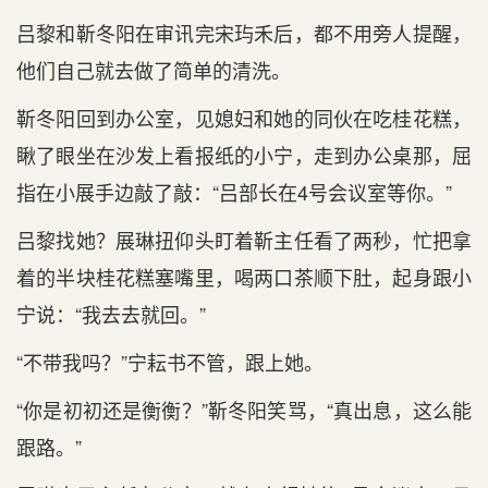
吕黎和靳冬阳在审讯完宋玙禾后，都不用旁人提醒，
他们自己就去做了简单的清洗。
靳冬阳回到办公室，见媳妇和她的同伙在吃桂花糕，
瞅了眼坐在沙发上看报纸的小宁，走到办公桌那，屈
指在小展手边敲了敲：“吕部长在4号会议室等你。”
吕黎找她？展琳扭仰头盯着靳主任看了两秒，忙把拿
着的半块桂花糕塞嘴里，喝两口茶顺下肚，起身跟小
宁说：“我去去就回。”
“不带我吗？”宁耘书不管，跟上她。
“你是初初还是衡衡？”靳冬阳笑骂，“真出息，这么能
跟路。”