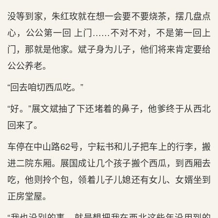
没等到家，朱红玫就在想一会要不要烧茶，摆几盘点
心，公公第一回 上门……不对不对，不是第一回上
门，那就是他家。斌子身为儿子，他们将来肯定要给
公公养老。
“回去咱切西瓜吃。”
“好。”展文斌抽了下还堵着的鼻子，他爹终于从西北
回来了。
车停在中山路62号，宁耘书和儿子把车上的行李，搬
进二院东厢。展国成让几个孩子搬个西瓜，到西厢去
吃，他则拎个包，领着儿子儿媳还有女儿、女婿坐到
正房堂屋。
“我也没别的事，就是想把我在西北这些年没用到的