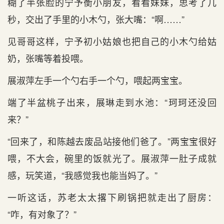
糊了半张脸的宁予衡小朋友，看看妹妹，思考了几
秒，交出了手里的小木勺，张大嘴：“啊……”
见哥哥这样，宁予初小姑娘也把自己的小木勺给姑
奶，张嘴等着投喂。
展淑萍左手一个勺右手一个勺，喂起两宝宝。
端了半盆桃子出来，展琳走到水池：“珂珂还没回
来？”
“回来了，和陈越去废品站接他们爸了。”两宝宝很好
喂，不大会，碗里的饭就光了。展淑萍一肚子成就
感，玩笑道，“我感觉我也能当妈了。”
一听这话，苏老太太撂下刷锅把就走出了厨房：
“咋，有对象了？”