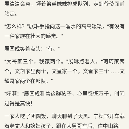
展清清会意，领着弟弟妹妹排成队列，走到爷爷面前
站定。
“怎么样？”展琳手指向这一溜水的高高矮矮，“有没有
一种家族在壮大的感觉。”
展国成笑着点头：“有。”
“大哥家三个，我家两个。”展琳点着人，“珂珂家两
个，文凯家里两个，文星家一个，文雪家三个……文
耀哥家两个在部队。”
“好啊！”展国成看着这群孩子，心里感慨万千，时间
过得是真快！
一家人吃了团圆饭，聊天聊到了天黑。宁耘书开车载
着老丈人和媳妇孩子，跟在大舅哥车后，往中山路。