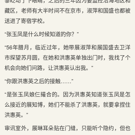
黎眨动了下眼睛，之后的三年因为要监控沿海地区和
藏区，老师有大半时间不在京市，淑萍和国盛也都被
送进了寄宿学校。
“张玉凤是什么时候知道的你？”
“56年腊月，临近过年，她带展淑萍和展国盛去卫洋
市探望苏月圆，在她和洪惠英单独出门时，我找了个
机会向她们问路，让洪惠英认出我。”
“你跟洪惠英之后的接触……”
“是张玉凤娘仨撮合的。因为洪惠英知道张玉凤是怎
么接近的展知博，她们不能杀了洪惠英，就要拿捏住
洪惠英。”
审讯室外，展琳耳朵贴在门缝，只能听个隐约，但也