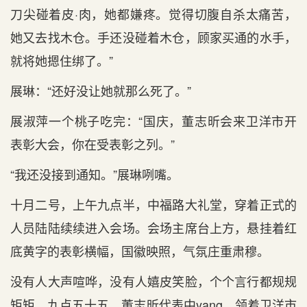
刀尖碰着皮·肉，她都嫌疼。觉得切腹自杀太痛苦，
她又去找木仓。手还没碰着木仓，顾家买通的水手，
就将她摁住绑了。”
展琳：“还好没让她就那么死了。”
展淑萍一个桃子吃完：“国庆，董志昕会来卫洋市开
表彰大会，你在受表彰之列。”
“我还没接到通知。”展琳咧嘴。
十月二号，上午九点半，中福路大礼堂，穿着正式的
人员陆陆续续进入会场。会场主席台上方，悬挂着红
底黄字的表彰横幅，国徽映照，气氛庄重肃穆。
没有人大声喧哗，没有人嬉皮笑脸，个个言行都规规
矩矩。九点五十五，董志昕代表中yang，领着卫洋市