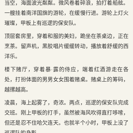
当空，海面波光粼粼。微风卷着碎浪，拍打着船舷。
一艘挂着南洋国旗的游轮，在缓慢行进。游轮上灯火
璀璨，甲板上有巡逻的保安队。
顶层套房里，穿着和服的美妇，跪坐在茶桌边，正在
烹茶。留声机，黑胶唱片缓缓转动，播放着舒缓的西
洋乐。
楼下赌厅，穿着暴·露的侍应，端着红酒游走在各
处，打扮体面的男男女女围着赌桌。赌桌上的筹码，
越摞越高。
凌晨，海上起雾了，奇浓。两点，巡逻的保安队完成
交班。刚上甲板的打手，虽然被海风吹得直打哆嗦，
但还是忍不住哈欠连天。也就半个小时，甲板上没了
巡逻队的身影。