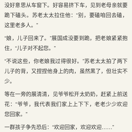
没好意思从车窗下。好容易挤下车，见到老母亲就要
跪下磕头。苏老太太拉住他：“别，要磕咱回去磕，
这里老多人。”
“娘，儿子回来了。”展国成没要到跪，把老娘紧紧抱
住，“儿子对不起您。”
“不说这些，你老娘我过得很好。”苏老太太拍了两下
儿子的背，又捏捏他身上的肉，虽然黑了，但壮实不
少。
等在一旁的展清清，见爷爷松开太奶奶，赶紧上前送
花：“爷爷，我代表我们家上上下下，老老少少欢迎
您回家。”
一群孩子争先恐后：“欢迎回家，欢迎欢迎……”