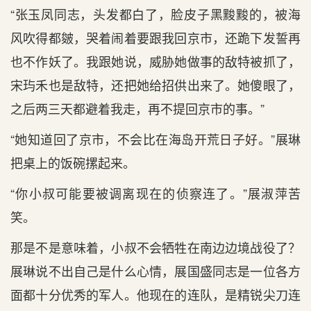
“张玉凤同志，头发都白了，脸皮子黑黢黢的，被海
风吹得都皴，哭着闹着要跟我回京市，还跪下发誓再
也不作妖了。我跟她说，威胁她做事的敌特被抓了，
宋玙禾也是敌特，还把她给招供出来了。她傻眼了，
之后两三天都避着我走，再不提回京市的事。”
“她知道回了京市，不会比在海岛开荒日子好。”展琳
把桌上的饭碗摞起来。
“你小叔可能要被调离现在的侦察连了。”展淑萍苦
笑。
那是不是意味着，小叔不会牺牲在南边边境战役了？
展琳说不出自己是什么心情，展国盛同志是一位各方
面都十分优秀的军人。他现在的连队，是精锐尖刀连