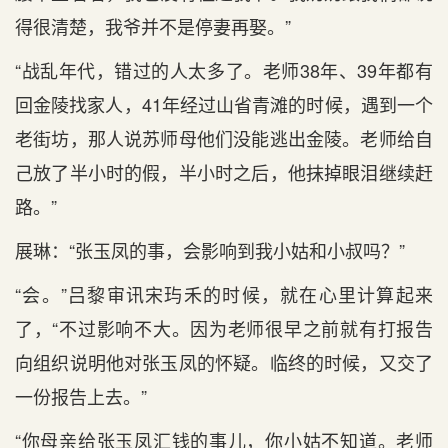
得很清楚，我爷并不是停妻再娶。”
“战乱年代，错过的人太多了。老师38年、39年都有
回金陵找家人，41年经过山省青滩的时候，遇到一个
老街坊，那人说苏师母他们没能逃出金陵。老师给自
己放了半小时的假，半小时之后，他抹掉眼泪继续赶
路。”
展琳：“张玉凤的事，会影响到我小姑和小叔吗？”
“会。”吕黎审讯宋玙禾的时候，就在心里计算起来
了，“不过影响不大。因为老师很早之前就有打报告
向组织说明他对张玉凤的怀疑。临终的时候，又交了
一份报告上去。”
“你母亲给张玉凤汇钱的事儿，你小姑不知道。老师