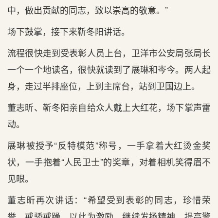
中，做出贡献的同志，致以崇高的敬意。”
场下鼓掌，接下来靳冬阳讲话。
流程很快走到受表彰人员上台，卫洋市公安局张局长
一个一个地读名，很快就读到了展琳和岑今。两人起
身，走过半排座位，上到主席台，站到卫国边上。
董志昕、靳冬阳亲自给众人戴上大红花，场下掌声雷
动。
展琳被授予“反特模范”称号，一手拿着大红烫金奖
状，一手抱着“人民卫士”的奖章，对着相机笑得眉不
见眼。
董志昕再次讲话：“希望受到表彰的同志，珍惜荣
誉、戒骄戒躁，以此为激励，继续发扬精神，提高警