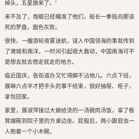
掉头，五星旗来了。”
来不及了，炮艇已经瞄准了他们。船长一拳捣向那该
死的罗盘，面色灰败。
很快，一艘游轮夜雾迷航，误入中国领海的事就传到
了港城和南洋。一时间引起很大轰动，中国南海可不
是想去就去想走就走的地方。
临近国庆，各街道办又忙得脚不沾地儿。六点下班，
展琳六点半才把手头的事干结束，锁好抽屉、柜子，
拿包回家。
家里，展淑萍接过大娘给烫的一汤碗肉汤饭，拿了板
凳端碗到院子里的方桌边坐。屁股后，两小跟屁虫一
人抱着一个小木碗。