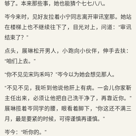
够了。本来那些事，她也能猜个七七八八。
岑今来时，见好友拉着小宁同志离开审讯室那。她站
在楼梯上也不继续往下了，目光对上，问道：“审讯
结束了？”
点头，展琳松开男人，小跑向小伙伴，伸手去扶：
“咱们上去。”
“你不见见宋玙禾吗？”岑今以为她会想见那人。
“不见不见，我听到他说他肝上有病。一会儿你家靳
主任出来，必须让他把自己洗干净了，再靠近你。”
展琳揽着岑同学的腰，眼看着脚下，“你这还不满三
月，最是要紧的时候，可得谨慎再谨慎。”
岑今：“听你的。”