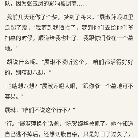
队，因为张玉凤的影响被调离……
“我前几天还做了个梦，梦到了将来。”展淑萍眼眶里
泛起了潮，“我梦到我牺牲了，梦到你们去给你们爷
扫墓的时候，顺道给我也扫了。我跟你们爷在一个墓
地。”
“胡说什么呢。”展琳不爱听这个，“咱们都活得好好
的，别瞎想八想。”
“啥瞎想八想？”展淑萍瞪大眼，“跟你爷一个墓地可不
容易。”
展琳：“咱们不说这个行不？”
“行。”展淑萍换个话题，“陈贺婉华被抓了。她在知道
自己逃不掉后，还想切腹自杀，只是好日子过久了，