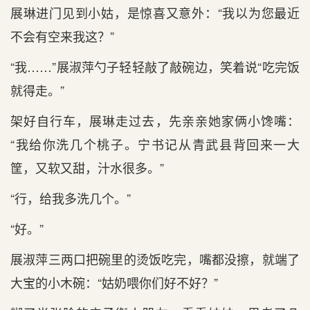
展琳进门见到小姑，是惊喜又意外：“我以为您最近
不会有空来我这？”
“我……”展淑萍勺子轻轻敲了敲碗边，笑着说“吃完饭
就得走。”
架好自行车，展琳走过去，先亲亲她家俩小馋嘴：
“我给你洗几个桃子。宁书记从青武县背回来一大
筐，又软又甜，汁水很多。”
“行，给我多洗几个。”
“好。”
展淑萍三两口把碗里的烫饭吃完，嘴都没擦，就端了
大宝的小木碗：“姑奶喂你们好不好？”