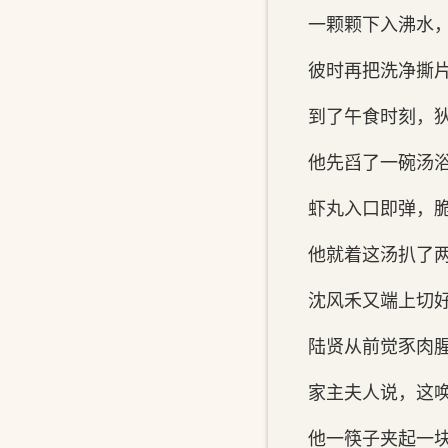
一颗颗下入沸水
彼时再把洗净撕
到了午食时刻，
他先舀了一碗汤
虾丸入口即弹，
他就着这汤扒了
沈风禾又端上切
陆贤从前觉豕肉
家主夫人说，这
他一筷子夹起一