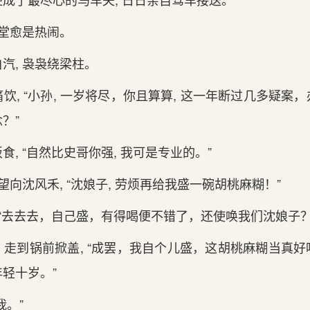
饭堂愈是热闹。
汽, 袅袅绕梁柱。
饮, “小孙, 一岁将尽，你且算算, 这一年断过几多疑案
？”
, “自然比史哥你强, 我可是专业的。”
望向沈风禾, “沈娘子, 劳烦再给我盛一碗胡桃麻糊！”
 “去去去，自己盛，有得喝便不错了，还使唤我们沈娘子？
走到锅前掀盖, “成罢，我自个儿盛，这胡桃麻糊当真
轻十岁。”
我。”