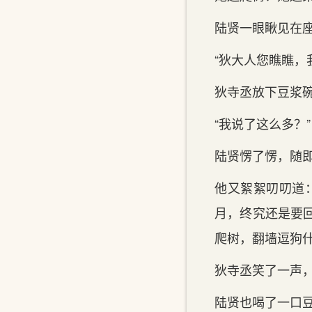
陆贤一眼瞅见在
“狄大人您瞧瞧，我
狄寺丞放下豆浆碗
“我说了这么多？”
陆贤愣了愣，随即
他又絮絮叨叨道
月，终究还是要
爬树，翻墙逗狗什
狄寺丞笑了一声，
陆贤也喝了一口