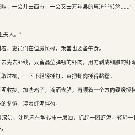
，一会儿去西市，一会又去万年县的惠济堂转悠......”
主夫人。”
刮着，吏员们在值房忙碌，饭堂也要备午食。
，去壳去虾线，只留晶莹弹韧的虾肉，用刀剁成细腻的虾
又取过槌，一下下轻轻捶打，直把虾肉捶得黏糯。
虾泥收拢，加些鸡子，滴酒去腥，再顺着一个方向缓缓搅
碎的冬笋，混着虾泥拌匀。
得滚沸，沈风禾在掌心抹一层油，抓起一团虾泥，轻轻一
子。