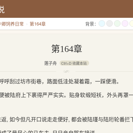
说
少卿饲养日常
第164章
背景：
第164章
莲子舟
Ctrl+D 收藏本站
风呼呼刮过坊市街巷，路面低洼处凝着霜，一踩便滑。
 便被陆府上下裹得严严实实。贴身软缎短袄，外头再罩一
。
返, 如今但凡开口说走走便好, 都会被陆瑾与陆珩轮番拦
成了最尽心的马车夫, 日日亲自驾车接送。