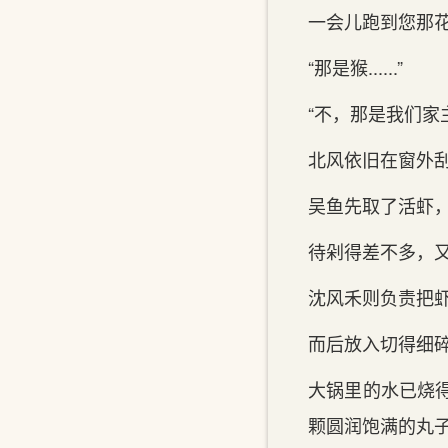
一会儿跑到您那花畦
“那是猴......”
“不，那是我们家
北风依旧在窗外
吴鱼先取了活虾
待剁得差不多，
沈风禾则负责把
而后放入切得细
大锅里的水已烧
颗圆润饱满的丸