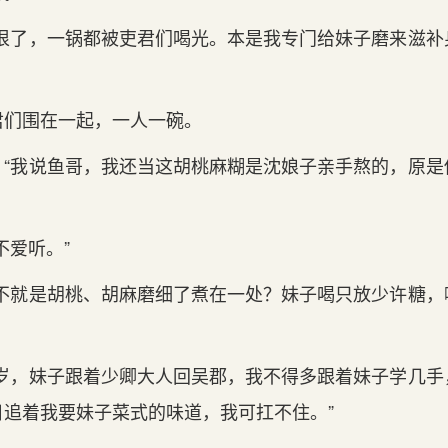
刮狠了，一锅都被吏君们喝光。本是我专门给妹子磨来滋补
君们围在一起，一人一碗。
，“我说鱼哥，我还当这胡桃麻糊是沈娘子亲手熬的，原是
不爱听。”
“不就是胡桃、胡麻磨细了煮在一处？妹子喝只放少许糖，
新岁，妹子跟着少卿大人回吴郡，我不得多跟着妹子学几手
日追着我要妹子菜式的味道，我可扛不住。”