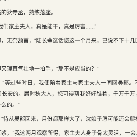
座的狄寺丞，熟练落座。
们家主夫人，真是能干，真是厉害......”
，无奈颔首，“陆长辈这话您这一个月来，已说不下十几
又理直气壮地一拍手，“那不是应当的？”
：“等过些时日，我便陪着家主与家主夫人一同回吴郡。
回长安的。届时狄大人，您可得帮我好好瞧着，千万千万
么的。”
“待从吴郡回来，月份都那样大了，沈娘子怎可能还会爬
豆浆，“我这两月观察所得，家主夫人身子骨太灵活，一会