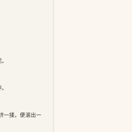
泥。
拌。
挤一揉，便滚出一