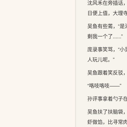
沈风禾在旁插话
日便上值，大理寺
吴鱼有些蔫，“
剩我一个了......”
庞录事笑骂，“
人玩儿呢。”
吴鱼跟着笑反驳，
“咯吱咯吱——”
孙评事拿着勺子
吴鱼扶了扶脑袋
虾做馅，比寻常