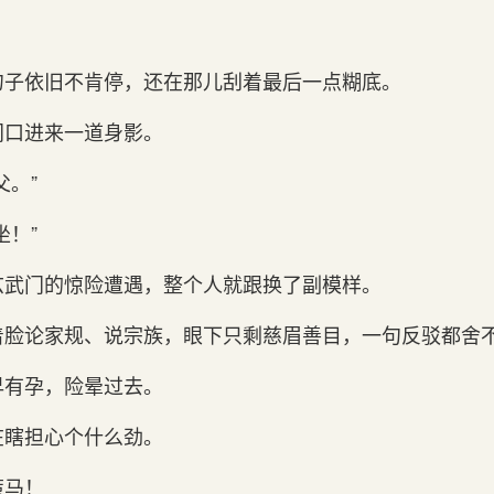
勺子依旧不肯停，还在那儿刮着最后一点糊底。
门口进来一道身影。
父。”
坐！”
玄武门的惊险遭遇，整个人就跟换了副模样。
着脸论家规、说宗族，眼下只剩慈眉善目，一句反驳都舍
早有孕，险晕过去。
在瞎担心个什么劲。
策马！