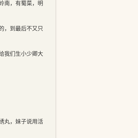
岭南，有蜀菜，明
的，到最后不又只
给我们生小少卿大
绣丸，妹子说用活