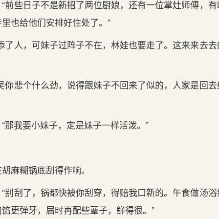
，“前些日子不是新招了两位厨娘，还有一位掌灶师傅，有
里也给他们安排好住处了。”
是添了人，可妹子过阵子不在，林娃也要走了。这来来去去
小吴你悲个什么劲，说得跟妹子不回来了似的，人家是回去
“那我要小妹子，定是妹子一样活泼。”
在胡麻糊锅底刮得作响。
，“别刮了，锅都快被你刮穿，得赔我口新的。午食做汤浴
肉馅更弹牙，届时再配些蕈子，鲜得很。”