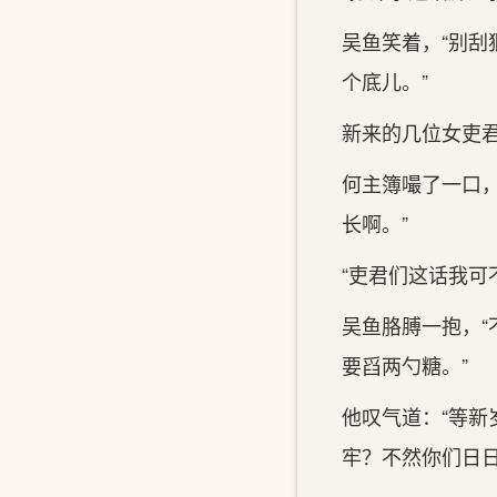
吴鱼笑着，“别
个底儿。”
新来的几位女吏
何主簿嘬了一口
长啊。”
“吏君们这话我可
吴鱼胳膊一抱，
要舀两勺糖。”
他叹气道：“等
牢？不然你们日