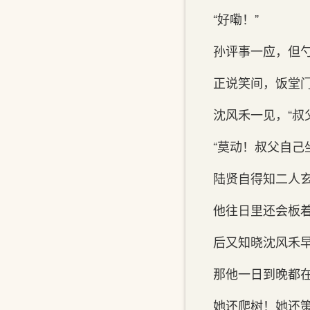
“好嘞！”
孙评事一应，但
正说笑间，饭堂
沈风禾一见，“叔
“莫动！叔父自己
陆贤自得知二人
他往日里还会板
后又知晓沈风禾
那他一日到晚都
她还爬树！她还