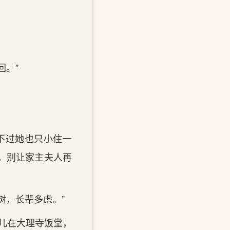
回。”
不过她也只小住一
，别让家主夫人再
树，长辈多虑。”
儿在大理寺饭堂，