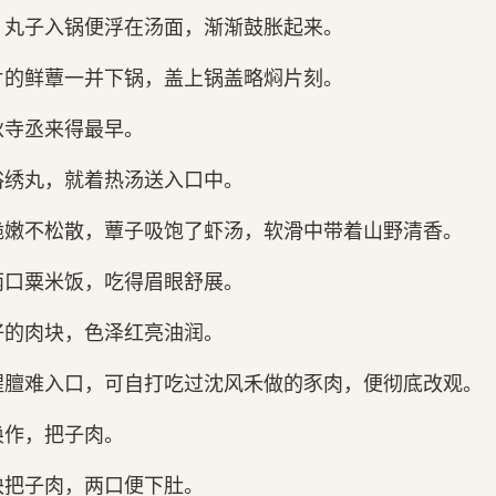
，丸子入锅便浮在汤面，渐渐鼓胀起来。
片的鲜蕈一并下锅，盖上锅盖略焖片刻。
狄寺丞来得最早。
浴绣丸，就着热汤送入口中。
脆嫩不松散，蕈子吸饱了虾汤，软滑中带着山野清香。
两口粟米饭，吃得眉眼舒展。
好的肉块，色泽红亮油润。
腥膻难入口，可自打吃过沈风禾做的豕肉，便彻底改观。
唤作，把子肉。
块把子肉，两口便下肚。