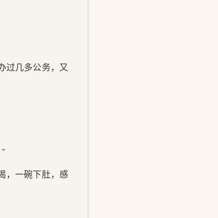
，办过几多公务，又
”
好喝，一碗下肚，感