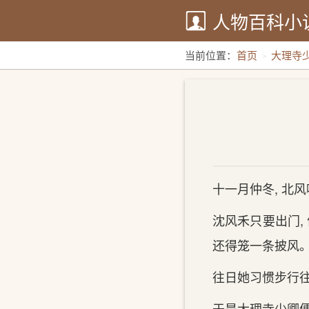
人物百科小
当前位置：
首页
大理寺
十一月仲冬, 北
沈风禾只要出门,
还得笼一条披风
往日她习惯步行往
于是大理寺少卿便