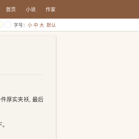
首页
小说
作家
字号：
小
中
大
默认
件厚实夹袄, 最后
下。