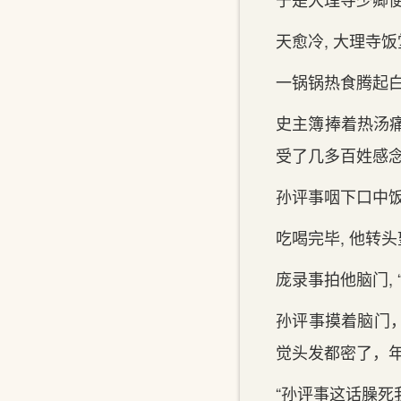
天愈冷, 大理寺
一锅锅热食腾起白
史主簿捧着热汤痛
受了几多百姓感念
孙评事咽下口中饭食
吃喝完毕, 他转头
庞录事拍他脑门,
孙评事摸着脑门，
觉头发都密了，年
“孙评事这话臊死