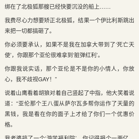
绑在了北极狐那艘已经快要沉没的船上……
我费尽心力想要矫正北极狐，结果一个伊比利斯跳出
来把一切都搞砸了。
你必须要承认，如果不是我在加拿大带到了‘死亡天
使’，你跟那个亚伦很难拿到‘脏弹红利’。
你跟我说实话，那个亚伦是不是你的小情人，你放
心，我不歧视GAY！”
说着山鹰看着胡狼对着自己竖起了中指，他大笑着说
道：“亚伦那个王八蛋从萨尔瓦多帮你运作了天量的
黑钱，我是看在你的面子上才给了你们一个优惠价
格。
我老婆搞了一个‘游学福利院’，你记得捐个一两亿，