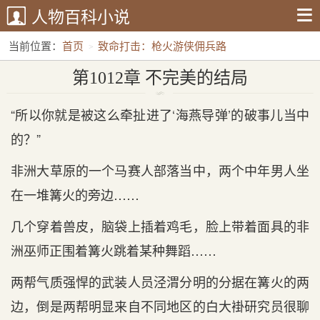
人物百科小说
当前位置：
首页
致命打击：枪火游侠佣兵路
第1012章 不完美的结局
第1012章 不完美的结局
“所以你就是被这么牵扯进了‘海燕导弹’的破事儿当中
的？”
非洲大草原的一个马赛人部落当中，两个中年男人坐
在一堆篝火的旁边……
几个穿着兽皮，脑袋上插着鸡毛，脸上带着面具的非
洲巫师正围着篝火跳着某种舞蹈……
两帮气质强悍的武装人员泾渭分明的分据在篝火的两
边，倒是两帮明显来自不同地区的白大褂研究员很聊