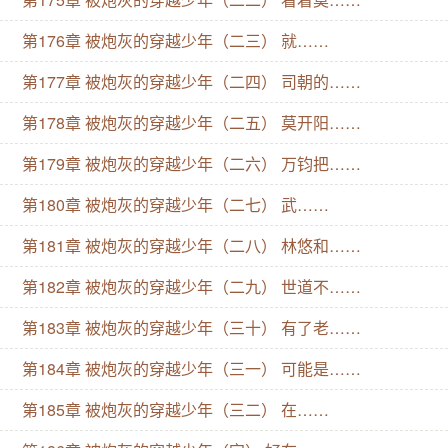
第176章 被炮灰的穿越少年（二三） 就……
第177章 被炮灰的穿越少年（二四） 司朝的……
第178章 被炮灰的穿越少年（二五） 莫开阳……
第179章 被炮灰的穿越少年（二六） 万钧把……
第180章 被炮灰的穿越少年（二七） 武……
第181章 被炮灰的穿越少年（二八） 林悠和……
第182章 被炮灰的穿越少年（二九） 世道不……
第183章 被炮灰的穿越少年（三十） 有了老……
第184章 被炮灰的穿越少年（三一） 可能是……
第185章 被炮灰的穿越少年（三二） 在……