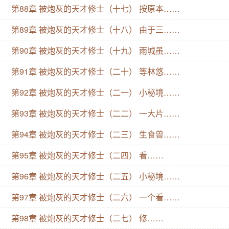
第88章 被炮灰的天才修士（十七） 按原本……
第89章 被炮灰的天才修士（十八） 由于三……
第90章 被炮灰的天才修士（十九） 雨城虽……
第91章 被炮灰的天才修士（二十） 等林悠……
第92章 被炮灰的天才修士（二一） 小秘境……
第93章 被炮灰的天才修士（二二） 一大片……
第94章 被炮灰的天才修士（二三） 生食兽……
第95章 被炮灰的天才修士（二四） 看……
第96章 被炮灰的天才修士（二五） 小秘境……
第97章 被炮灰的天才修士（二六） 一个看……
第98章 被炮灰的天才修士（二七） 修……