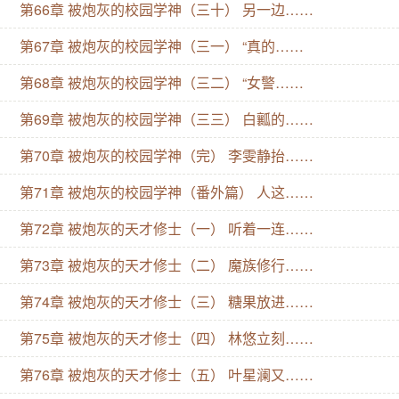
第66章 被炮灰的校园学神（三十） 另一边……
第67章 被炮灰的校园学神（三一） “真的……
第68章 被炮灰的校园学神（三二） “女警……
第69章 被炮灰的校园学神（三三） 白瓤的……
第70章 被炮灰的校园学神（完） 李雯静抬……
第71章 被炮灰的校园学神（番外篇） 人这……
第72章 被炮灰的天才修士（一） 听着一连……
第73章 被炮灰的天才修士（二） 魔族修行……
第74章 被炮灰的天才修士（三） 糖果放进……
第75章 被炮灰的天才修士（四） 林悠立刻……
第76章 被炮灰的天才修士（五） 叶星澜又……