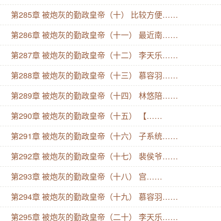
第285章 被炮灰的勤政皇帝（十） 比较方便……
第286章 被炮灰的勤政皇帝（十一） 最近南……
第287章 被炮灰的勤政皇帝（十二） 李天乐……
第288章 被炮灰的勤政皇帝（十三） 慕容羽……
第289章 被炮灰的勤政皇帝（十四） 林悠陪……
第290章 被炮灰的勤政皇帝（十五） 【……
第291章 被炮灰的勤政皇帝（十六） 子系统……
第292章 被炮灰的勤政皇帝（十七） 裴侯爷……
第293章 被炮灰的勤政皇帝（十八） 宫……
第294章 被炮灰的勤政皇帝（十九） 慕容羽……
第295章 被炮灰的勤政皇帝（二十） 李天乐……