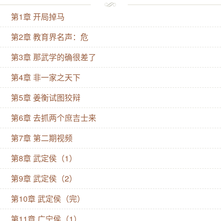
梁王朝系列了！没错，这个系列当之无愧的主角就是】
第1章 开局掉马
【虽然他斥父讽兄喷百官，唱戏听曲还修仙，更是开启
了后世皇帝各种奇葩副业的先河，但依旧依是百姓明月
第2章 教育界名声：危
的大梁太宗文皇帝！少有的没有遵循太宗继位法的太宗
第3章 那武学的确很差了
哦（重音）】 抛开所有还没有开始的事实，唯一一个会
第4章 非一家之天下
唱戏还修仙的九殿下： 啊？我吗？这合理吗？！ 【梁
太宗的是非功过野蛮生长的二代帝王】 【太祖太宗父慈
第5章 姜衡试图狡辩
子孝之大梁版】 【历史的遗憾，如果太宗从小接受帝王
第6章 去抓两个庶吉士来
教育】 【每日一唠嗑：太宗是否真的不行】 某人：不
第7章 第二期视频
是，他诽谤啊！诽谤啊！ 阅读指南： 1.架空历史，杂糅
第8章 武定侯（1）
某些朝代，轻松爽文 2.主角非完美型，优缺点都有，当
皇帝也一样 3.虽然剧透，但最后也是主角当皇帝，天幕
第9章 武定侯（2）
是弥补遗憾 4.正文相较文案有所变动，不大（文案废尽
第10章 武定侯（完）
力了
第11章 广宁侯（1）