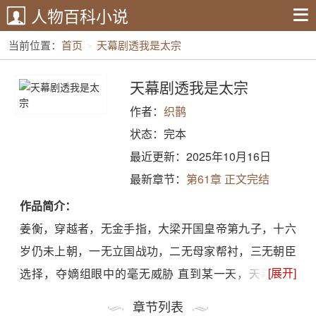
人物百科小说
当前位置：
首页
天幕剧透我是太宗
天幕剧透我是太宗
作者：
织鹊
状态：完本
最近更新：2025年10月16日
最新章节：
第61章 正文完结
作品简介：
姜衡，穿越者，无金手指，大梁开国皇帝第九子，十六
岁仍未上朝，一无立国战功，二无母家帮衬，三无朝臣
[展开]
选择，夺嫡组眼中的毫无威胁 直到某一天，天幕降临
姜衡：哇哦，吃瓜！ 【观众朋友们大家好，终于讲到大
章节列表