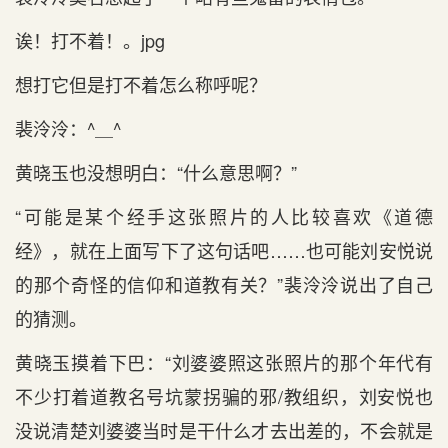
诶！打不着！。jpg
想打它但是打不着怎么称呼呢？
裴泠泠：^＿^
黄晓玉也没想明白：“什么意思啊？”
“可能是某个经手这张照片的人比较喜欢《道德
经》，就在上面写下了这句话吧……也可能刘安悦说
的那个奇怪的信仰和道教有关？”裴泠泠说出了自己
的猜测。
黄晓玉摸着下巴：“刘婆婆照这张照片的那个年代有
不少打着道教名号坑蒙拐骗的邪/教组织，刘安悦也
没说清楚刘婆婆当时是干什么才去出差的，不会就是