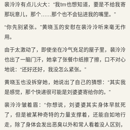
裴泠泠有点儿火大：“我tm也想知道，要是不给我寄
那玩意儿，那个……那个也不会钻进我的嘴里。”
“你先别紧张。”黄晓玉的安慰在裴泠泠听来毫无作
用。
由于太激动了，即使坐在冷气充足的屋子里，裴泠泠
也出了一脑门汗，她拿了张餐巾纸擦了擦，口不对心
地说：“还好还好，我没怎么紧张。”
黄晓玉也没拆穿她，她说出了自己的猜想：“其实我
是感觉，那个快递很可能是刘婆婆寄给你的。”
裴泠泠皱着眉：“你想说，刘婆婆其实身体早就死
了，但是被某种奇特的力量支撑着，还能自如地行
走，除了身体会发出恶臭以外和常人看着没人区别，