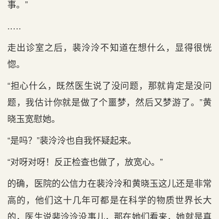
事。”
.….
走出诊室之后，裴泠泠不知道在想什么，显得很恍
惚。
“担心什么，既然医生说了没问题，那就肯定是没问
题，我估计你就是做了个噩梦，然后又梦游了。”黄
晓玉宽慰她。
“是吗？”裴泠泠也自我怀疑起来。
“对呀对呀！反正检查也做了，放宽心。”
的确，医院的公信力在裴泠泠和黄晓玉这儿还是非常
高的，他们这十几年可都是在科学的物质世界长大
的，医生说裴泠泠没事儿，那在她们看来，她就是真