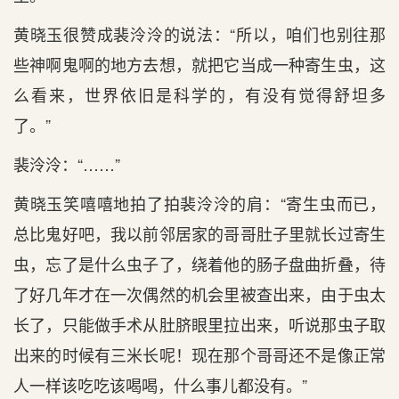
黄晓玉很赞成裴泠泠的说法：“所以，咱们也别往那
些神啊鬼啊的地方去想，就把它当成一种寄生虫，这
么看来，世界依旧是科学的，有没有觉得舒坦多
了。”
裴泠泠：“……”
黄晓玉笑嘻嘻地拍了拍裴泠泠的肩：“寄生虫而已，
总比鬼好吧，我以前邻居家的哥哥肚子里就长过寄生
虫，忘了是什么虫子了，绕着他的肠子盘曲折叠，待
了好几年才在一次偶然的机会里被查出来，由于虫太
长了，只能做手术从肚脐眼里拉出来，听说那虫子取
出来的时候有三米长呢！现在那个哥哥还不是像正常
人一样该吃吃该喝喝，什么事儿都没有。”