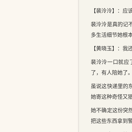
【裴泠泠】：应
裴泠泠是真的记
多生活细节她根
【黄晓玉】：我
裴泠泠一口就应
了，有人陪她了
虽说这快递里的
她寄这种奇怪又
她不确定这份突
把这些东西拿到