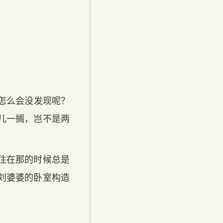
怎么会没发现呢？
儿一搁，岂不是两
住在那的时候总是
刘婆婆的卧室构造