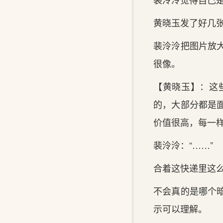
黄晓玉发了好几
裴泠泠把图片放
很像。
【黄晓玉】：这
的，大部分都是
价值很高，每一
裴泠泠：“……”
合着这快递里这
不会真的是哪个
示可以理解。