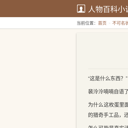
人物百科小
当前位置：
首页
不可名
“这是什么东西？”
裴泠泠喃喃自语
为什么这枚蛋里
的猎奇手工品，
怎么可能是真实