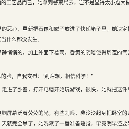
通的工艺品而已，她拿到警察局去，岂不是显得太小题大
里的恶心，重新把石像和罐子放进了快递箱子里，她决定
就当什么都没发生。
都静悄悄的，加上外面下着雨，昏黄的阴暗使得周遭的气
的脸，自我安慰：“别瞎想，相信科学！”
，走进了卧室，打开电脑开始玩游戏，很快，她就把这件
电脑屏幕泛着荧荧的光，有些刺眼，裴泠泠起身把卧室的
，天就完全黑了，她洗漱了一番准备睡觉，毕竟明早还要