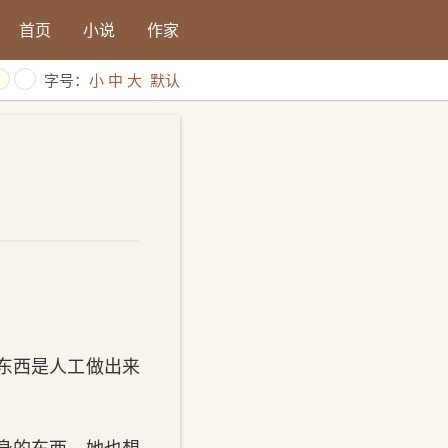
首页
小说
作家
字号：
小
中
大
默认
东西是人工做出来
身的东西。她也想