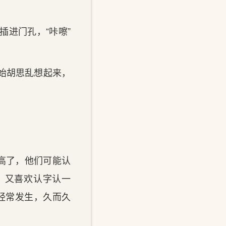
进门孔，“咔嚓”
始胡思乱想起来，
高了，他们可能认
子，又喜欢认字认一
还经常发生，久而久