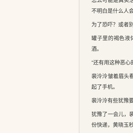
不明白是什么人
为了恐吓？或者
罐子里的褐色液
酒。
“还有用这种恶心
裴泠泠皱着眉头
起了手机。
裴泠泠有些犹豫
犹豫了一会儿，
份快递，黄晓玉