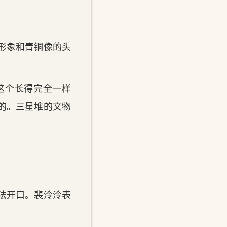
形象和青铜像的头
这个长得完全一样
的。三星堆的文物
。
法开口。裴泠泠表