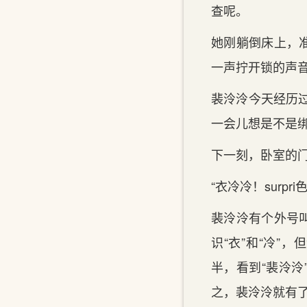
查呢。
她刚躺倒床上，
一声拧开锁的声
裴泠泠今天经历
一会儿想是不是
下一刻，卧室的
“衣冷冷！surpri
裴泠泠有个外号
识“衣”和“冷”
半，看到“裴泠泠
之，裴泠泠就有了