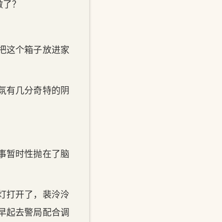
做了？
把这个箱子放进家
氛有几分奇特的阴
事暂时性抛在了脑
灯打开了，裴泠泠
早起去警局配合调