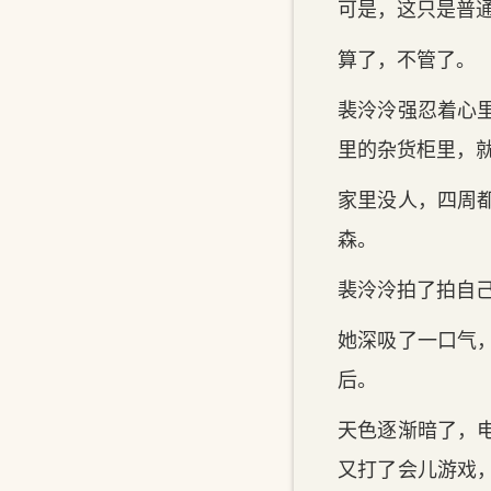
可是，这只是普
算了，不管了。
裴泠泠强忍着心
里的杂货柜里，
家里没人，四周
森。
裴泠泠拍了拍自己
她深吸了一口气
后。
天色逐渐暗了，
又打了会儿游戏