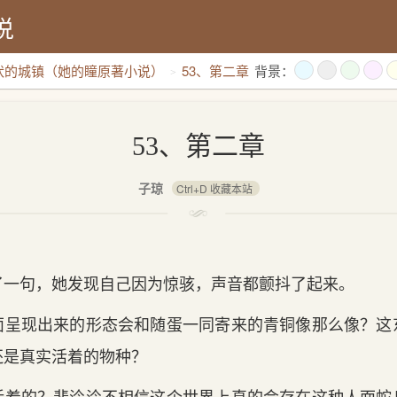
说
状的城镇（她的瞳原著小说）
53、第二章
背景：
53、第二章
子琼
Ctrl+D 收藏本站
了一句，她发现自己因为惊骇，声音都颤抖了起来。
面呈现出来的形态会和随蛋一同寄来的青铜像那么像？这
还是真实活着的物种？
活着的？裴泠泠不相信这个世界上真的会存在这种人面蛇