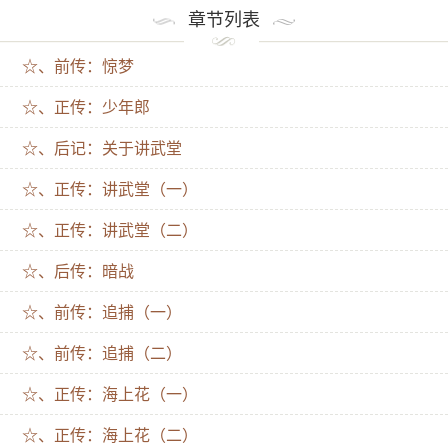
弈，重现正统武侠风采】 对于孟剑卿来说，人生在世，
章节列表
有如逆水行舟，不进则退。 他出身低微，但身怀绝技，
☆、前传：惊梦
考入讲武堂，一心出人头地，一展宏图。 却被锦衣卫指
挥使看中，用身世之密威胁，加入锦衣卫，成为阴影中
☆、正传：少年郎
的利刃。 孟剑卿从基层开始历练，与昔日讲武堂同门厮
☆、后记：关于讲武堂
杀，揭发官粮私卖案；小西天救人，被委以重任；海上
☆、正传：讲武堂（一）
夺宝，守护大明财富凭着高强的武艺和善于审时度势的
态度，他屡办大案，逐步升迁，直至朝代更迭，起起落
☆、正传：讲武堂（二）
落。 世道莫测，宦海浮沉，但孟剑卿知道，无论世事如
☆、后传：暗战
何翻云覆雨，他总要牢牢握住手中的刀，才能在这种种
☆、前传：追捕（一）
风云变幻中，握住自己的命运。
☆、前传：追捕（二）
☆、正传：海上花（一）
☆、正传：海上花（二）