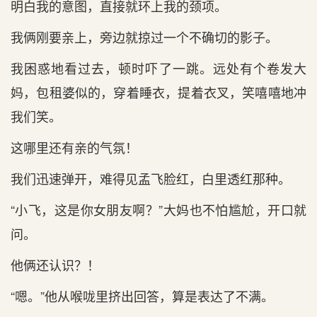
明白我的意图，直接就环上我的颈项。
我俩刚要亲上，旁边就掠过一个不确切的影子。
我困惑地看过去，顿时吓了一跳。远处有个卷发大
妈，包租婆似的，穿着睡衣，提着衣叉，笑嘻嘻地冲
我们笑。
这哪里还有亲的气氛！
我们迅速弹开，难得见孟飞脸红，白里透红那种。
“小飞，这是你女朋友啊？”大妈也不怕尴尬，开口就
问。
他俩还认识？！
“嗯。”他从喉咙里挤出回答，算是表达了不满。