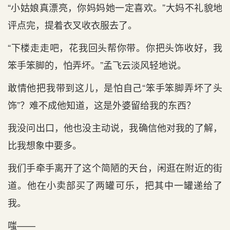
“小姑娘真漂亮，你妈妈她一定喜欢。”大妈不礼貌地
评点完，提着衣叉收衣服去了。
“下楼走走吧，花我回头帮你带。你把头饰收好，我
笨手笨脚的，怕弄坏。”孟飞云淡风轻地说。
敢情他把我带到这儿，是怕自己“笨手笨脚弄坏了头
饰”？难不成他知道，这是外婆留给我的东西？
我没问出口，他也没主动说，我确信他对我的了解，
比我想象中要多。
我们手牵手离开了这个简陋的天台，闲逛在附近的街
道。他在小卖部买了两罐可乐，把其中一罐递给了
我。
嗤——