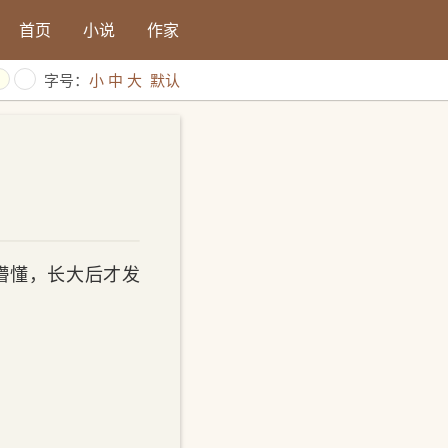
首页
小说
作家
字号：
小
中
大
默认
懵懂，长大后才发
。