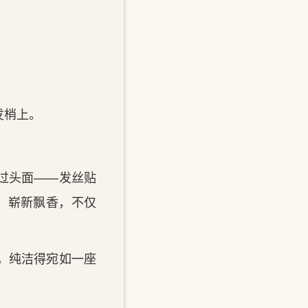
发梢上。
理过头面——发丝贴
，崭新飘香，不仅
，纯洁得宛如一座