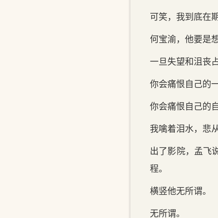
可笑，我到底在
何宝渝，他要是
一旦失望和沮丧
你会痛恨自己的
你会痛恨自己的
我噙着泪水，悲
出了影院，孟飞
程。
横竖他无所谓。
无所谓。