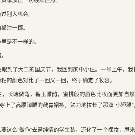
给过别人机会。
的孤注一掷。
心里是不一样的。
情。
眨眼到了大二的国庆节，我回到家中小住。一号上午，我
唇釉的颜色对比了一回又一回，终于确定了妆容。
生，长睫微弯，碧玉雅韵，蜜桃般的唇色比妆面更加自然。
穿上了高腰阔腿的藏青裙裤，勉力地拉长了那双“小短腿
要这么“做作”去穿纯情的学生装，还化了一个裸妆，思来