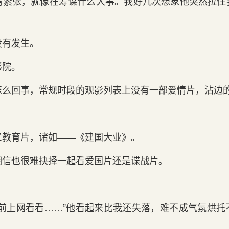
情紧张，就像在筹谋什么大事。我好几次想象他突然拉住
没有发生。
影院。
怎么回事，常规时段的观影列表上没有一部爱情片，沾边
义教育片，诸如——《建国大业》。
相信也很难抉择一起看爱国片还是谍战片。
。
提前上网看看……”他看起来比我还失落，难不成气氛烘托