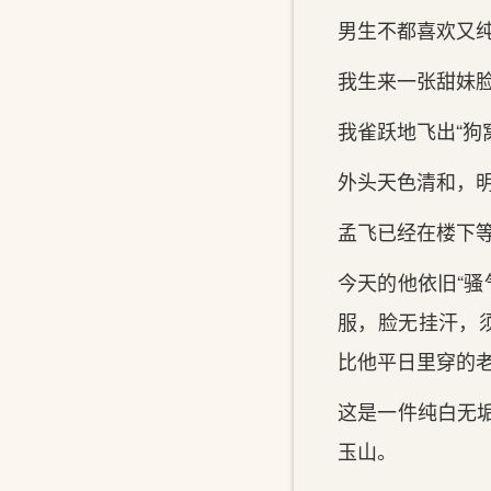
男生不都喜欢又
我生来一张甜妹
我雀跃地飞出“狗
外头天色清和，
孟飞已经在楼下
今天的他依旧“骚
服，脸无挂汗，
比他平日里穿的老
这是一件纯白无
玉山。