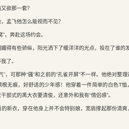
纯又欲那一套？
脸，孟飞他怎么能视而不见？
窝”，奔赴这场约会。
明媚得有些骄纵，阳光洒下了暖洋洋的光点，投在了谁的
等我了。
气”，可那种“骚”和之前的“孔雀开屏”不一样。他绝对整
须根无痕，好舒适的少年感！他穿着一件简单的白色T恤
干部式的黑大衣要清俊，还意外和我有“情侣感”。
垢的新衣，穿在他身上并不会特别娘，宽肩撑起那份清爽