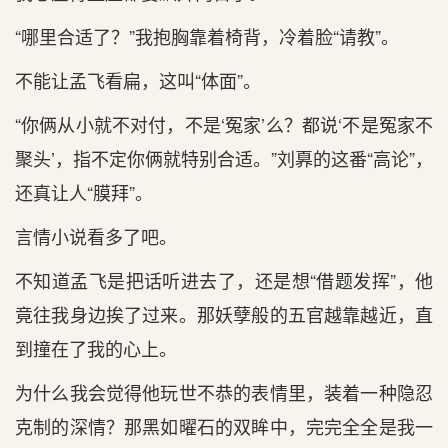
“哪里合适了？”我抱胸靠着椅背，冷着脸“请教”。
不能让孟飞看扁，这叫“体面”。
“你俩从小就不对付，不是‘冤家’么？都说‘不是冤家不
聚头’，指不定你俩就特别合适。”刘奡的这番“高论”，
还真让人“膜拜”。
言情小说看多了吧。
不知道孟飞是把话听进去了，还是想“借题发挥”，他
竟往我身边挨了过来。那妖孽般的五官越靠越近，直
到撞在了我的心上。
为什么我会觉得他玩世不恭的表情里，装着一种隐忍
克制的深情？那黑如曜石的双眸中，完完全全是我一