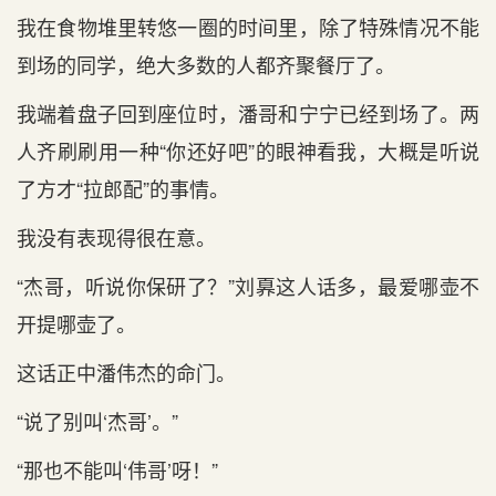
我在食物堆里转悠一圈的时间里，除了特殊情况不能
到场的同学，绝大多数的人都齐聚餐厅了。
我端着盘子回到座位时，潘哥和宁宁已经到场了。两
人齐刷刷用一种“你还好吧”的眼神看我，大概是听说
了方才“拉郎配”的事情。
我没有表现得很在意。
“杰哥，听说你保研了？”刘奡这人话多，最爱哪壶不
开提哪壶了。
这话正中潘伟杰的命门。
“说了别叫‘杰哥’。”
“那也不能叫‘伟哥’呀！”