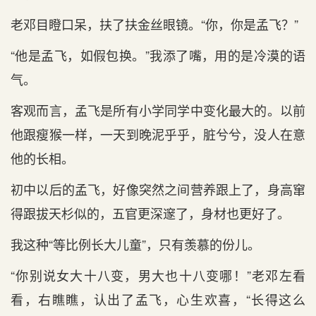
老邓目瞪口呆，扶了扶金丝眼镜。“你，你是孟飞？”
“他是孟飞，如假包换。”我添了嘴，用的是冷漠的语
气。
客观而言，孟飞是所有小学同学中变化最大的。以前
他跟瘦猴一样，一天到晚泥乎乎，脏兮兮，没人在意
他的长相。
初中以后的孟飞，好像突然之间营养跟上了，身高窜
得跟拔天杉似的，五官更深邃了，身材也更好了。
我这种“等比例长大儿童”，只有羡慕的份儿。
“你别说女大十八变，男大也十八变哪！”老邓左看
看，右瞧瞧，认出了孟飞，心生欢喜，“长得这么