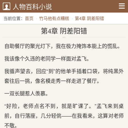
人物百科小说
当前位置：
首页
竹马他有点糟糕
第4章 阴差阳错
第4章 阴差阳错
自助餐厅的聚光灯下，我在极力掩饰本能上的慌乱。
我该像个久违的老同学一样面对孟飞。
我循声望去，回应“到”的他单手插着口袋，将纯黑外
套往后一挑，像名模走秀一样走进了餐厅。
一双长腿惹人羡慕。
“好险，老师点名不到，就是旷课了。”孟飞来到桌
前，自行落座，几分轻佻——在我看来，这算对老师
不敬。