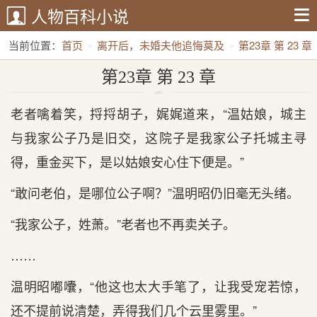
人物百科小说
当前位置：
首页
离开后，未婚夫他追悔莫及
第23章 第 23 章
第23章 第 23 章
老者噙着笑，捋捋胡子，娓娓道来，“温姑娘，城主
与我家公子乃是旧交，这院子是我家公子托城主寻
得，重金买下，是以姑娘安心住下便是。”
“敢问老伯，是哪位公子啊？”温明昭仍旧毫无头绪。
“我家公子，姓萧。”老者也不再卖关子。
……
温明昭嘟囔，“他这也太大手笔了，让我受宠若惊，
还不提前说清楚，弄得我们几个云里雾里。”