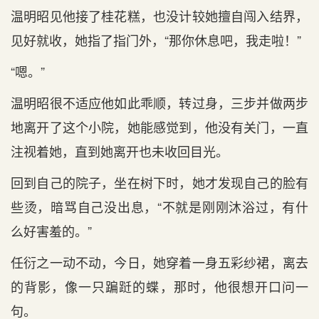
温明昭见他接了桂花糕，也没计较她擅自闯入结界，
见好就收，她指了指门外，“那你休息吧，我走啦！”
“嗯。”
温明昭很不适应他如此乖顺，转过身，三步并做两步
地离开了这个小院，她能感觉到，他没有关门，一直
注视着她，直到她离开也未收回目光。
回到自己的院子，坐在树下时，她才发现自己的脸有
些烫，暗骂自己没出息，“不就是刚刚沐浴过，有什
么好害羞的。”
任衍之一动不动，今日，她穿着一身五彩纱裙，离去
的背影，像一只蹁跹的蝶，那时，他很想开口问一
句。