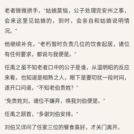
老者微微拱手，“姑娘莫恼，公子处理完安州之事，
会来这里见姑娘的，到时，会亲自和姑娘说明情
况。”
他继续补充，“老朽暂时负责几位的饮食起居，诸位
有任何要求，都说与我便是。”
任禹之虽不知老者口中的公子是谁，从温明昭的反应
来看，也知道是相熟之人，眼下是要叨扰一段时间，
遂开口问道，“不知老伯贵姓？”
“免贵姓刘，诸位不嫌弃，唤我刘伯便是。”
任禹之颔首，“多谢刘伯安排。”
刘伯又详问了任家三位的餐食喜好，才关门离开。