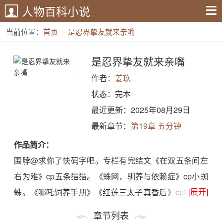
人物百科小说
当前位置：
首页
是忍界挚友就来亲嘴
是忍界挚友就来亲嘴
作者：
姜玖
状态：完本
最近更新：2025年08月29日
最新章节：
第19章 五分钟
作品简介：
围脖@求你了快码字吧。专栏有完结文《在双五条间左
右为难》cp五条猫猫。《蛛网，驯养与依赖症》cp小蜘
[展开]
蛛。《哪吒饲养手册》《红莲三太子真香后》cp哪吒。
《hp蝴蝶效应》cp斯内普，全文免费。【高亮必看——
章节列表