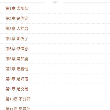
本文1V1不买股，男主我爱罗，男女主都没喜欢过别
第1章 太阳奈
人，有少量其他角色对女主单箭头。去木叶也不买股，
从头到尾不买股，这篇文就不会买股，这就是1v1，是
第2章 是约定
1v1，是1v1，男女主都没喜欢过别人的那种1v1！重要
第3章 人柱力
的事情说三遍。】【A面】意识到自己原来是个异世界
第4章 她悟了
转生者那天，太阳奈开始频繁梦到自己会被某个怪物一
尾巴拍死在满是鲜血的沙子里。醒来后，她绑定了一个
第5章 恐惧感
挚友续命系统。请注意，转生者记忆恢复，即将被世界
第6章 是梦魇
意志发现并排除。请努力将本世界重要人物变为你的挚
第7章 陪着他
友，不断续命，积极生活吧！并附上一本《偷摸大鸡养
第8章 是归宿
成手册》，里面全是同人女们对于少年漫挚友羁绊套路
的热心总结。太阳奈看完：好怪，怎么全都黏黏糊糊
第9章 是交易
的，还要亲嘴？这是正经挚友吗？系统：我们少年漫是
第10章 不分开
这样的，老大你习惯一下就好。行吧。本着活下去最重
第11章 是意外