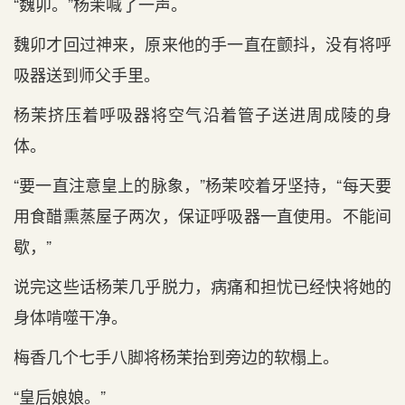
“魏卯。”杨茉喊了一声。
魏卯才回过神来，原来他的手一直在颤抖，没有将呼
吸器送到师父手里。
杨茉挤压着呼吸器将空气沿着管子送进周成陵的身
体。
“要一直注意皇上的脉象，”杨茉咬着牙坚持，“每天要
用食醋熏蒸屋子两次，保证呼吸器一直使用。不能间
歇，”
说完这些话杨茉几乎脱力，病痛和担忧已经快将她的
身体啃噬干净。
梅香几个七手八脚将杨茉抬到旁边的软榻上。
“皇后娘娘。”