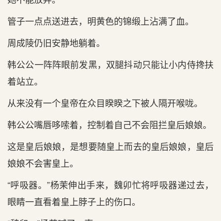
管子一点点送进去，明黄色的锦缎上沾满了血。
周成陵仍旧安静地躺着。
韩公公一阵阵眼前发黑，双腿抖动只能让小内侍搀扶
着站立。
从来没有一个皇帝在众目睽睽之下被人隔开喉咙。
韩公公嘴唇哆嗦着，控制着自己不会阻拦皇后娘娘。
这是皇后娘娘，是想要随皇上而去的皇后娘娘，皇后
娘娘不会害皇上。
“呼吸器。”杨茉伸出手来，魏卯忙将呼吸器递过去，
眼睛一直看着皇上脖子上的伤口。