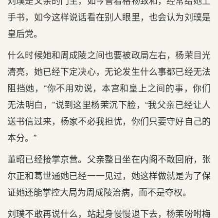
刘璞是父亲的门生，如今管着格物致和，经常给她上
手书，如今这样说话看在别人眼里，也会认为刘璞是
皇后党。
什么时候她和周成陵之间也要被政局左右，杨茉目光
清亮，她已经下定决心，无论发生什么事都已经无法
阻挡她，“你不用劝说，本宫和皇上之间的事，你们
无法明白，”说到这里杨茉沉下脸，“我父亲已经让人
送书信过来，杨家不必我担忧，你们只要守好自己的
本分。”
董昭已经接掌京营。父亲整日坐在内阁不敢回府，张
尔正和葛世通她已经一一见过，她这样做就是为了保
证她还能掌控大局为周成陵治病，而不是夺权。
刘璞不敢再说什么，站起身慢慢退下去，杨茉吩咐梅