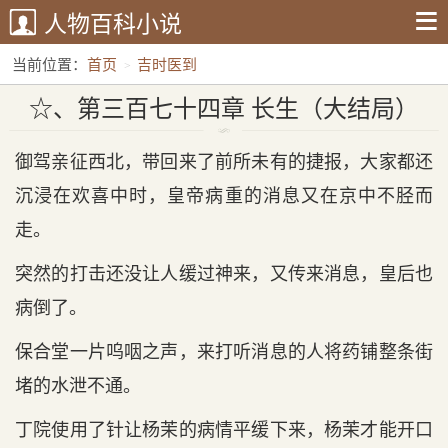
人物百科小说
当前位置：
首页
吉时医到
☆、第三百七十四章 长生（大结局）
☆、第三百七十四章 长生（大结局）
御驾亲征西北，带回来了前所未有的捷报，大家都还
沉浸在欢喜中时，皇帝病重的消息又在京中不胫而
走。
突然的打击还没让人缓过神来，又传来消息，皇后也
病倒了。
保合堂一片呜咽之声，来打听消息的人将药铺整条街
堵的水泄不通。
丁院使用了针让杨茉的病情平缓下来，杨茉才能开口