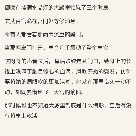
御医在挂满水晶灯的大殿里忙碌了三个时辰。
文武百官跪在宫门外等候消息。
所有人都看着那两扇沉重的殿门。
当那两扇门打开，声音几乎震动了整个皇宫。
吱呀呀的声音过后，皇后娘娘走到门口，她身上的长
袍上溅满了触目惊心的血滴，风吹开她的鬓发，仿佛
要将她的眉眼吹的更加清晰，她站在那里良久一动不
动，如同要借风飞回天宫的谪仙。
那时候谁也不知道大殿里到底是什么情形，皇后有没
有将皇上救活。
……