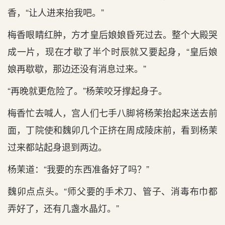
香，“让人进来抬我吧。”
梅香眼睛红肿，方才皇后娘娘昏死过去。整个大殿哭
成一片，现在才歇了半个时辰就又要起身，“皇后娘
娘再歇歇，那边还没有消息过来。”
“再晚就更危险了。”杨茉咬牙撑起身子。
梅香忙去喊人，宫人们七手八脚将杨茉抬起来送去前
面，丁院使和魏卯几个正挤在周成陵床前，看到杨茉
过来都站起身退到两边。
杨茉道：“我要的东西准备好了吗？”
魏卯点点头。“师父要的手术刀、管子、消毒布巾都
弄好了，还有几盏水晶灯。”