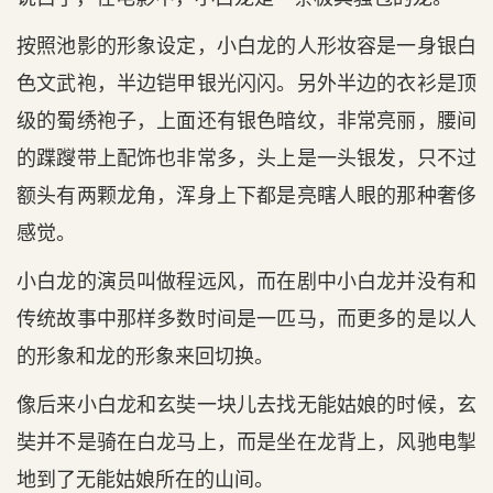
按照池影的形象设定，小白龙的人形妆容是一身银白
色文武袍，半边铠甲银光闪闪。另外半边的衣衫是顶
级的蜀绣袍子，上面还有银色暗纹，非常亮丽，腰间
的蹀躞带上配饰也非常多，头上是一头银发，只不过
额头有两颗龙角，浑身上下都是亮瞎人眼的那种奢侈
感觉。
小白龙的演员叫做程远风，而在剧中小白龙并没有和
传统故事中那样多数时间是一匹马，而更多的是以人
的形象和龙的形象来回切换。
像后来小白龙和玄奘一块儿去找无能姑娘的时候，玄
奘并不是骑在白龙马上，而是坐在龙背上，风驰电掣
地到了无能姑娘所在的山间。