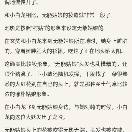
调地流传开了。
和小白龙相比，无能姑娘的妆造就非常一般了。
池影是按照“村姑”的形象来设定无能姑娘的。
在玄奘和小白龙来到无能姑娘所在地时，她身上脏脏
的，穿着臃肿肥大的衫裙，吃饱了正在地头晒太阳。
这确实比较毁形象，“无能姑娘”头发也乱糟糟的，还
顶个猪鼻子。卫小敏还随机发挥，干脆找了一朵很熟
悉的大红花别在自己的头上，就是那种乡土气息比较
浓的淳朴姑娘形象。
在小白龙飞到无能姑娘身边，与她对峙的时候，小白
龙向这位大妖发出了龙吟，
无能姑娘头上的花被吹得无影无踪，头发也被吹散，