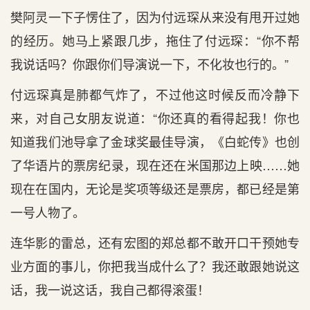
樊阿灵一下子愣住了，因为付远琛从来没有甩开过她
的经历。她马上紧跟几步，拖住了付远琛：“你不帮
我说话吗？你跟你们导演说一下，不化妆也行的。”
付远琛真是肺都气炸了，不过他这时候反而冷静下
来，对自己女朋友说道：“你还真的看得起我！你也
知道我们池导拿了金球奖最佳导演，《白蛇传》也创
了华语片的票房纪录，现在还在米国那边上映……她
现在在国内，无论是奖项等级还是票房，都已经是第
一号人物了。
连华影的雷总，还有宏图的郑总都不敢开口干预她专
业方面的事儿，你把我当成什么了？我还敢跟她说这
话，我一说这话，我自己都得滚蛋！