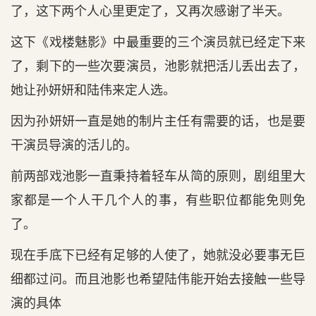
了，这下两个人心里更定了，又再次感谢了半天。
这下《戏楼魅影》中最重要的三个演员就已经定下来
了，剩下的一些次要演员，池影就把活儿丢出去了，
她让孙妍妍和陆伟来定人选。
因为孙妍妍一直是她的制片主任有需要的话，也是要
干演员导演的活儿的。
前两部戏池影一直秉持着轻车从简的原则，剧组里大
家都是一个人干几个人的事，有些职位都能免则免
了。
现在手底下已经有足够的人使了，她就没必要事无巨
细都过问。而且池影也希望陆伟能开始去接触一些导
演的具体