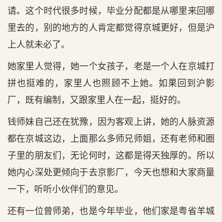
请。这个时代很多时候，毕业分配都是从哪里来回哪
里去的，别的地方的人肯定都觉得京城更好，但是沪
上人就未必了。
她家里人觉得，她一个女孩子，老是一个人在京城打
拼也挺难的，家里人也照顾不上她。如果回到沪影
厂，既有编制，又跟家里人在一起，挺好的。
钱师妹自己还在犹豫，因为客观上讲，她的人脉资源
都在京城这边，上面那么多师兄师姐，还有老师和圈
子里的朋友们，无论何时，这都是得天独厚的。所以
她内心深处更倾向于去京影厂，今天也想和大家商量
一下，听听小伙伴们的意见。
还有一位曾师弟，也是今年毕业，他们家是粤省羊城