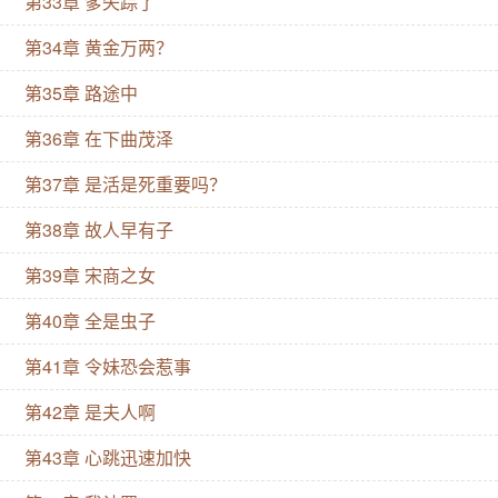
第33章 爹失踪了
第34章 黄金万两？
第35章 路途中
第36章 在下曲茂泽
第37章 是活是死重要吗？
第38章 故人早有子
第39章 宋商之女
第40章 全是虫子
第41章 令妹恐会惹事
第42章 是夫人啊
第43章 心跳迅速加快