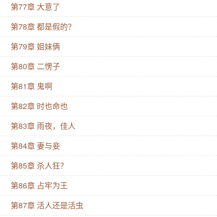
第77章 大意了
第78章 都是假的？
第79章 姐妹俩
第80章 二愣子
第81章 鬼啊
第82章 时也命也
第83章 雨夜，佳人
第84章 妻与妾
第85章 杀人狂？
第86章 占牢为王
第87章 活人还是活虫