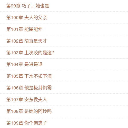
第99章 巧了，她也是
第100章 夫人的父亲
第101章 能屈能伸
第102章 简直是天才
第103章 上次咬的是这？
第104章 是进是退
第105章 下水不如下海
第106章 他是极其倒霉
第107章 安东侯夫人
第108章 是她的阿玲吗
第109章 你个狗崽子