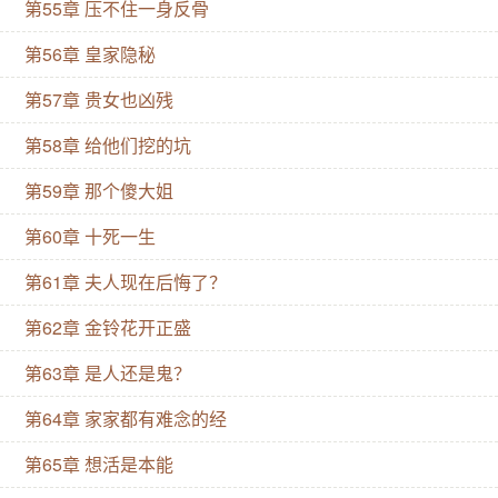
第55章 压不住一身反骨
第56章 皇家隐秘
第57章 贵女也凶残
第58章 给他们挖的坑
第59章 那个傻大姐
第60章 十死一生
第61章 夫人现在后悔了？
第62章 金铃花开正盛
第63章 是人还是鬼？
第64章 家家都有难念的经
第65章 想活是本能