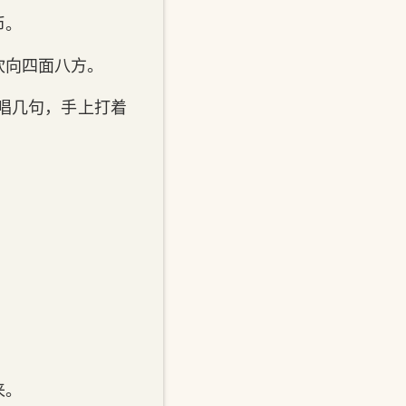
币。
吹向四面八方。
唱几句，手上打着
来。