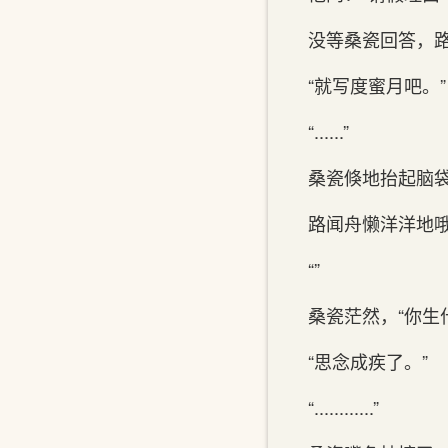
没等桑瓷回答，
“就写度蜜月吧。”
“......”
桑瓷倏地抬起脑袋
路闻舟懒洋洋地哦
“”
桑瓷茫然，“你生
“思念成疾了。”
“............”