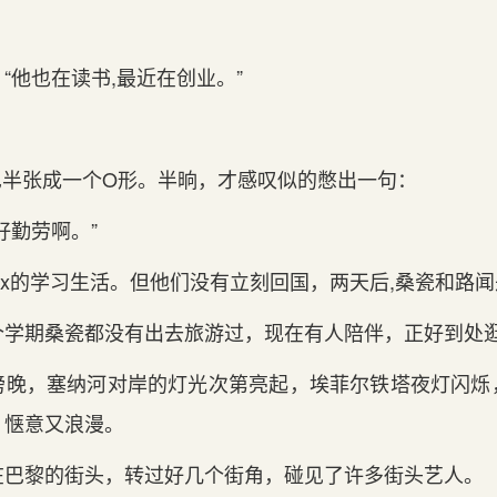
“他也在读书,最近在创业。”
嘴巴半张成一个O形。半晌，才感叹似的憋出一句：
好勤劳啊。”
x的学习生活。但他们没有立刻回国，两天后,桑瓷和路
个学期桑瓷都没有出去旅游过，现在有人陪伴，正好到处
傍晚，塞纳河对岸的灯光次第亮起，埃菲尔铁塔夜灯闪烁
，惬意又浪漫。
在巴黎的街头，转过好几个街角，碰见了许多街头艺人。