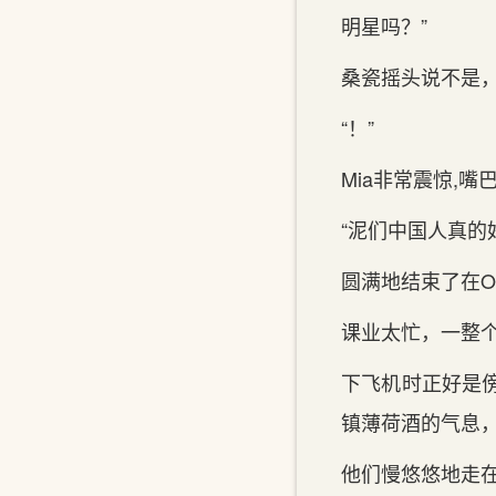
明星吗？”
桑瓷摇头说不是，
“！”
Mia非常震惊,
“泥们中国人真的
圆满地结束了在O
课业太忙，一整
下飞机时正好是
镇薄荷酒的气息
他们慢悠悠地走