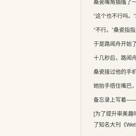
桑瓷嘴角抽搐了
“这个也不行吗。
“不行。”桑瓷指指
于是路闻舟开始
十几秒后，路闻
桑瓷接过他的手
她抬手捂住嘴巴
备忘录上写着—
[为了提升审美
了知名大刊《We