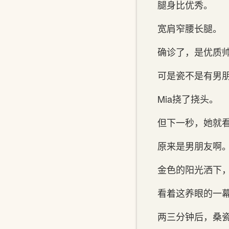
腿身比优秀。
宽肩窄腰长腿。
确诊了，是优质帅哥
可是瓷不是有男
Mia挠了挠头。
但下一秒，她就
原来是男朋友啊
金色的阳光洒下
看着这养眼的一幕
两三分钟后，桑