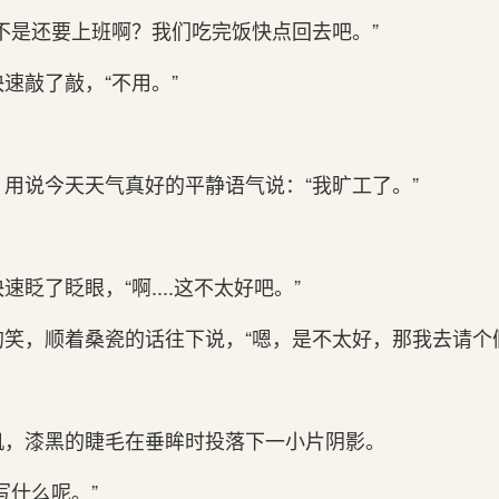
不是还要上班啊？我们吃完饭快点回去吧。”
速敲了敲，“不用。”
用说今天天气真好的平静语气说：“我旷工了。”
眨了眨眼，“啊....这不太好吧。”
笑，顺着桑瓷的话往下说，“嗯，是不太好，那我去请个
机，漆黑的睫毛在垂眸时投落下一小片阴影。
写什么呢。”