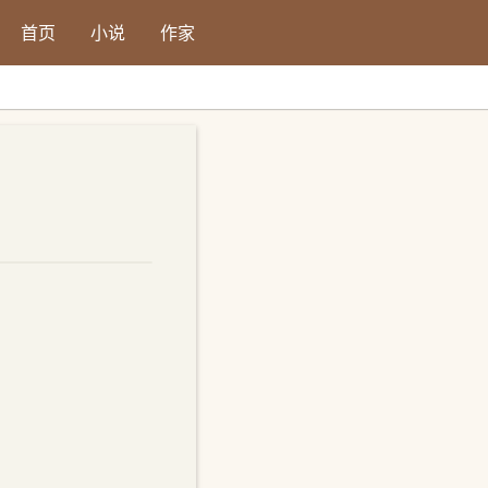
首页
小说
作家
字号：
小
中
大
默认