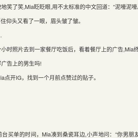
地笑了笑,Mia眨眨眼,用不太标准的中文回道：“泥嚎泥嚎。
忍不住仰头又看了一眼，眉头皱了皱。
.
小时照片去到一家餐厅吃饭后，看着餐厅上的广告,Mia
广告上的男生吗!
ia点开IG，找到一个月前点赞过的贴子。
台买单的时间，Mia凑到桑瓷耳边,小声地问：“你男朋