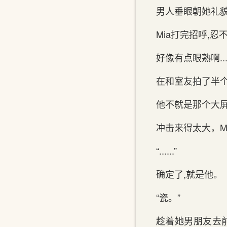
男人垂眼朝她礼貌
Mia打完招呼,
好像有点眼熟啊...
在和室友拍了半个
他不就是那个大屏
冲击来得太大，M
“......”
确定了,就是他。
“瓷。”
趁着她男朋友去前