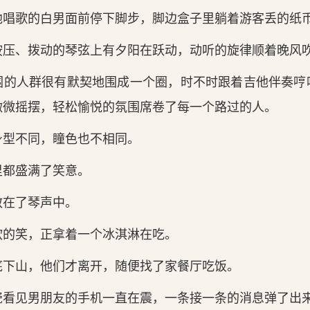
他唱歌的白男面前停下脚步，脚边盒子里躺着游客丢的纸
按压、拨动的琴弦上有夕阳在跃动，动听的旋律顺着晚风
围的人群很有默契地围成一个圈，时不时跟着吉他伴奏哼
微微摇摆，轻松愉悦的氛围席卷了每一个路过的人。
身型不同，瞳色也不相同。
里都盛满了笑意。
散在了琴声中。
软的笑，正拿着一个冰淇淋在吃。
底下山，他们才离开，随便找了家餐厅吃饭。
瓷看见男朋友的手机一直在震，一条接一条的消息弹了出