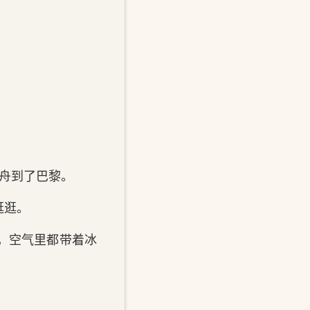
闻舟到了巴黎。
逛逛。
，空气里都带着冰