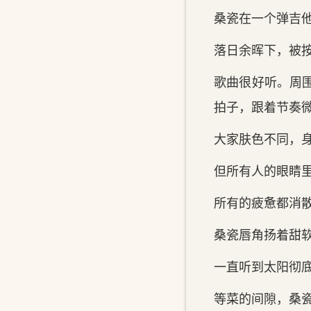
桑瓷在一个弹吉
落日余晖下，被
歌曲很好听。周
拍子，跟着节奏
大家肤色不同，
但所有人的眼睛
所有的疲惫都消
桑瓷唇角扬着甜
一直听到太阳彻
等菜的间隙，桑