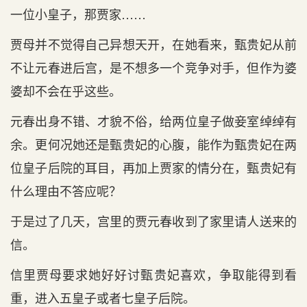
一位小皇子，那贾家……
贾母并不觉得自己异想天开，在她看来，甄贵妃从前
不让元春进后宫，是不想多一个竞争对手，但作为婆
婆却不会在乎这些。
元春出身不错、才貌不俗，给两位皇子做妾室绰绰有
余。更何况她还是甄贵妃的心腹，能作为甄贵妃在两
位皇子后院的耳目，再加上贾家的情分在，甄贵妃有
什么理由不答应呢？
于是过了几天，宫里的贾元春收到了家里请人送来的
信。
信里贾母要求她好好讨甄贵妃喜欢，争取能得到看
重，进入五皇子或者七皇子后院。