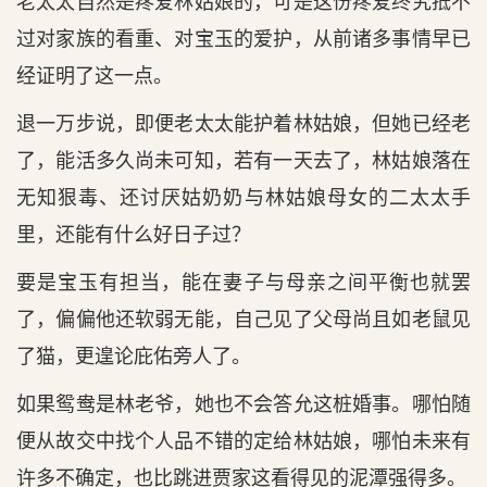
老太太自然是疼爱林姑娘的，可是这份疼爱终究抵不
过对家族的看重、对宝玉的爱护，从前诸多事情早已
经证明了这一点。
退一万步说，即便老太太能护着林姑娘，但她已经老
了，能活多久尚未可知，若有一天去了，林姑娘落在
无知狠毒、还讨厌姑奶奶与林姑娘母女的二太太手
里，还能有什么好日子过？
要是宝玉有担当，能在妻子与母亲之间平衡也就罢
了，偏偏他还软弱无能，自己见了父母尚且如老鼠见
了猫，更遑论庇佑旁人了。
如果鸳鸯是林老爷，她也不会答允这桩婚事。哪怕随
便从故交中找个人品不错的定给林姑娘，哪怕未来有
许多不确定，也比跳进贾家这看得见的泥潭强得多。