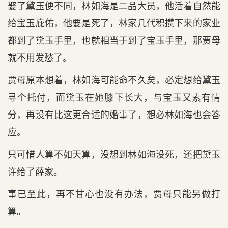
娶了黛玉便不同，林如海是二品大员，他活着自然能
给宝玉庇佑，他要是死了，林家几代积攒下来的家业
都到了黛玉手里，也就相当于到了宝玉手里，那贾母
就不用发愁了。
贾母原本想着，林如海可能命不久矣，必定想给黛玉
寻个托付，而黛玉在她膝下长大，与宝玉又素有情
分，再没有比这更合适的婚事了，想必林如海也会答
应。
只可惜人算不如天算，没想到林如海没死，还把黛玉
许给了薛家。
事已至此，再不甘心也没有办法，贾母只能另做打
算。