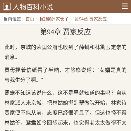
人物百科小说
当前位置：
首页
[红楼]薛家长子
第94章 贾家反应
第94章 贾家反应
此时，京城的荣国公府也收到了薛虯和林黛玉定亲的
消息。
贾母捏着信纸看了半晌，才悠悠说道：“女婿是真的
与我生分了啊。”
鸳鸯不知道该说什么，这不是早就知道的事吗？自从
林家派人来京城，把林姑娘挪到翠微院开始，林家待
贾家便不似从前，态度已经很明显了。但这也怪不得
林姑爷，鸳鸯如今回想起来，也觉得老太太做得不太