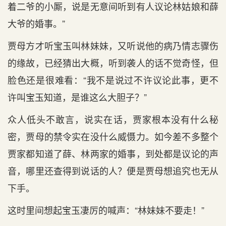
着二爷的小厮，说是无意间听到有人议论林姑娘和薛
大爷的婚事。”
贾母方才听宝玉叫林妹妹，又听说他的病乃情志骤伤
的缘故，已经猜出大概，听到袭人的话不觉奇怪，但
脸色还是很难看：“我不是说过不许议论此事，更不
许叫宝玉知道，是谁这么大胆子？”
众人低头不敢言，说实在话，贾家根本没有什么秘
密，贾母的禁令实在没什么威慑力。如今差不多整个
贾家都知道了薛、林两家的婚事，到处都是议论的声
音，哪里还查得到说话的人？便是贾母想追究也无从
下手。
这时里间想起宝玉凄厉的喊声：“林妹妹不要走！”