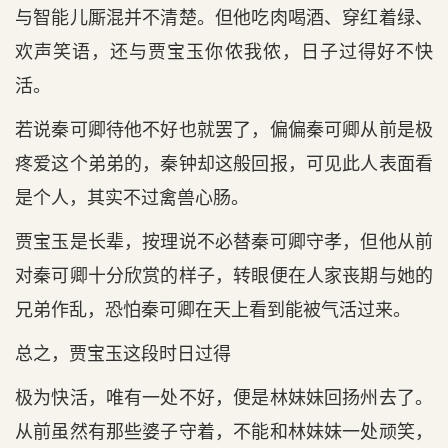
与智能儿厮混并不清楚。但他吃肉喝酒、穿红着绿、
欢声笑语，还与贾宝玉你侬我侬，日子过得好不快
活。
若说秦可卿待他不好也就罢了，偏偏秦可卿从前是极
疼爱这个弟弟的，秦钟却这般回报，可见此人表面看
是个人，其实不过禽兽心肠。
贾宝玉是长辈，按理说不必替秦可卿守孝，但他从前
对秦可卿十分欣赏的样子，转眼便在人家丧期与她的
兄弟作乱，恐怕秦可卿在天上看到能被气活过来。
总之，贾宝玉这段时日过得
极为快活，唯有一处不好，便是林妹妹回扬州去了。
从前虽然有那些婆子守着，不能和林妹妹一处顽笑，