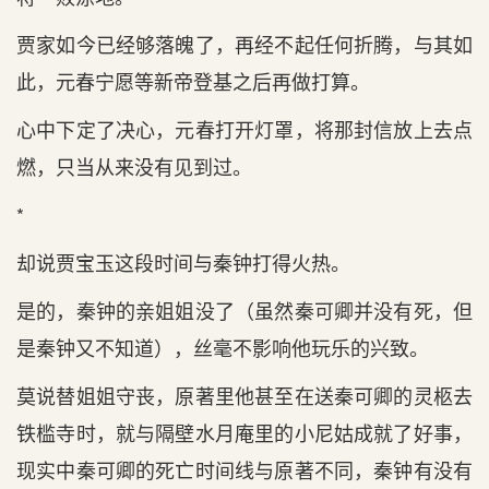
贾家如今已经够落魄了，再经不起任何折腾，与其如
此，元春宁愿等新帝登基之后再做打算。
心中下定了决心，元春打开灯罩，将那封信放上去点
燃，只当从来没有见到过。
*
却说贾宝玉这段时间与秦钟打得火热。
是的，秦钟的亲姐姐没了（虽然秦可卿并没有死，但
是秦钟又不知道），丝毫不影响他玩乐的兴致。
莫说替姐姐守丧，原著里他甚至在送秦可卿的灵柩去
铁槛寺时，就与隔壁水月庵里的小尼姑成就了好事，
现实中秦可卿的死亡时间线与原著不同，秦钟有没有