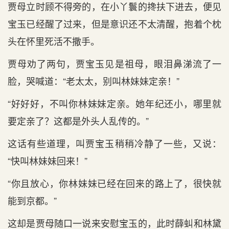
贾母立时顾不得旁的，在小丫鬟的搀扶下进去，便见
宝玉已经醒了过来，但是意识还不太清醒，抱着个枕
头在怀里死活不撒手。
贾母劝了两句，贾宝玉见是祖母，眼泪鼻涕流了一
脸，哭喊道：“老太太，别叫林妹妹定亲！”
“好好好，不叫你林妹妹定亲。她年纪还小，哪里就
要定亲了？这都是外头人乱传的。”
这话有些道理，叫贾宝玉稍稍冷静了一些，又说：
“快叫林妹妹回来！”
“你且放心，你林妹妹已经在回来的路上了，很快就
能到京都。”
这却是贾母随口一说来安慰宝玉的，此时薛虯和林黛