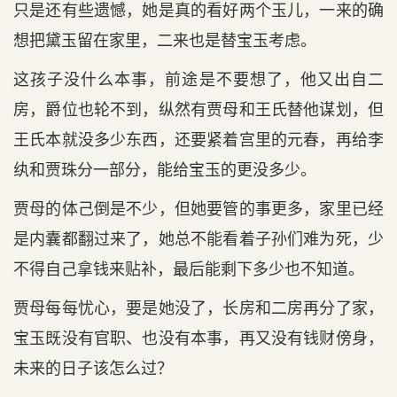
只是还有些遗憾，她是真的看好两个玉儿，一来的确
想把黛玉留在家里，二来也是替宝玉考虑。
这孩子没什么本事，前途是不要想了，他又出自二
房，爵位也轮不到，纵然有贾母和王氏替他谋划，但
王氏本就没多少东西，还要紧着宫里的元春，再给李
纨和贾珠分一部分，能给宝玉的更没多少。
贾母的体己倒是不少，但她要管的事更多，家里已经
是内囊都翻过来了，她总不能看着子孙们难为死，少
不得自己拿钱来贴补，最后能剩下多少也不知道。
贾母每每忧心，要是她没了，长房和二房再分了家，
宝玉既没有官职、也没有本事，再又没有钱财傍身，
未来的日子该怎么过？