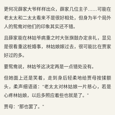
更何况薛家大爷样样出众，薛家几位主子……可能在
老太太和二太太看来不是很好相处，但身为半个局外
人的鸳鸯对他们的印象其实还不错。
且薛家能在林姑爷病重之时大张旗鼓办定亲礼，显见
是很看重这桩婚事，林姑娘嫁过去，很可能比在贾家
好过的多。
要鸳鸯说，林姑爷这决定再是一点错处没有。
但她面上还是笑着，走到身后轻柔地给贾母按揉额
头，柔声细语道：“老太太对林姑娘一片慈心，若是
心疼林姑娘，以后多照应着些也就是了。”
贾母：“那也罢了。”