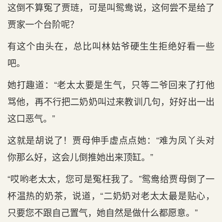
这倒不算冤了贾琏，可是叫鸳鸯说，这何尝不是给了
贾家一个台阶呢？
有这个由头在，总比叫林姑爷硬生生拒绝好看一些
吧。
她打趣道：“老太太要是生气，只等二爷回来了打他
骂他，再不行把二奶奶叫过来教训几句，好好出一出
这口恶气。”
这就是胡说了！贾母伸手虚点点她：“难为凤丫头对
你那么好，这会儿倒推她出来顶缸。”
“哎哟老太太，您可是冤枉我了。”鸳鸯给贾母倒了一
杯温热的奶茶，说道，“二奶奶对老太太最是贴心，
只要您不跟自己置气，她自然是做什么都愿意。”