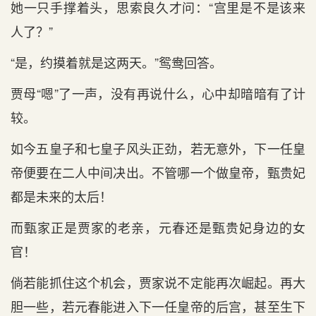
她一只手撑着头，思索良久才问：“宫里是不是该来
人了？”
“是，约摸着就是这两天。”鸳鸯回答。
贾母“嗯”了一声，没有再说什么，心中却暗暗有了计
较。
如今五皇子和七皇子风头正劲，若无意外，下一任皇
帝便要在二人中间决出。不管哪一个做皇帝，甄贵妃
都是未来的太后！
而甄家正是贾家的老亲，元春还是甄贵妃身边的女
官！
倘若能抓住这个机会，贾家说不定能再次崛起。再大
胆一些，若元春能进入下一任皇帝的后宫，甚至生下