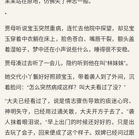
呆呆站在原地，仿佛失了神志一般。
*
贾母听说宝玉突然重病，连忙去他院中探望，却见宝
玉穿着中衣躺在床上，脸色苍白、嘴唇干裂，额头盖
着湿帕子，梦中还在小声说些什么，睡得很不安稳。
贾母凑过去听了一会儿，隐约听到他在叫“林妹妹”。
她交代小丫鬟好好照顾宝玉，带着袭人到了外间，沉
着脸问：“怎么突然病成这样？叫大夫看过了没？”
“大夫已经看过了，说是情志骤伤导致的痰迷心窍、
神明失守，已经用过通关散，大夫开方子去了。”袭
人抹着眼泪说，“早上出门的时候还好好的，只是出
去玩了会子，回来便成了这个样子。奴婢已经问过跟