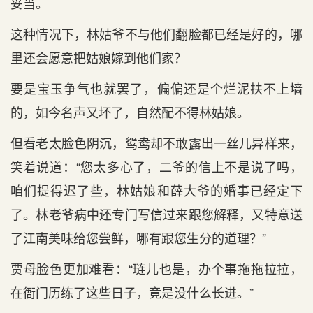
妥当。
这种情况下，林姑爷不与他们翻脸都已经是好的，哪
里还会愿意把姑娘嫁到他们家？
要是宝玉争气也就罢了，偏偏还是个烂泥扶不上墙
的，如今名声又坏了，自然配不得林姑娘。
但看老太脸色阴沉，鸳鸯却不敢露出一丝儿异样来，
笑着说道：“您太多心了，二爷的信上不是说了吗，
咱们提得迟了些，林姑娘和薛大爷的婚事已经定下
了。林老爷病中还专门写信过来跟您解释，又特意送
了江南美味给您尝鲜，哪有跟您生分的道理？”
贾母脸色更加难看：“琏儿也是，办个事拖拖拉拉，
在衙门历练了这些日子，竟是没什么长进。”