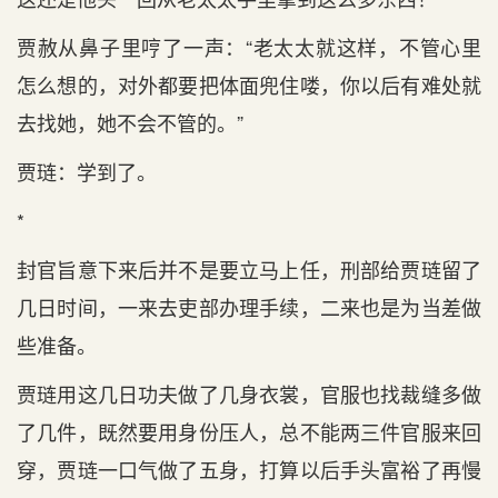
贾赦从鼻子里哼了一声：“老太太就这样，不管心里
怎么想的，对外都要把体面兜住喽，你以后有难处就
去找她，她不会不管的。”
贾琏：学到了。
*
封官旨意下来后并不是要立马上任，刑部给贾琏留了
几日时间，一来去吏部办理手续，二来也是为当差做
些准备。
贾琏用这几日功夫做了几身衣裳，官服也找裁缝多做
了几件，既然要用身份压人，总不能两三件官服来回
穿，贾琏一口气做了五身，打算以后手头富裕了再慢