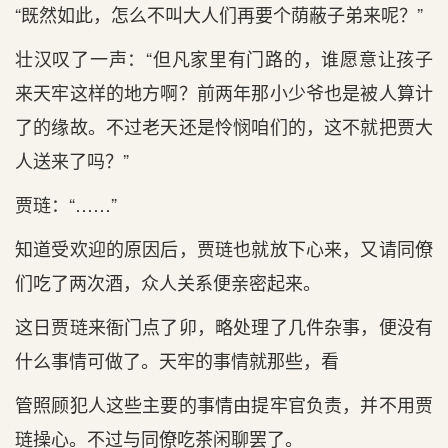
“既然如此，怎么不叫大人们再要个荫蔽子弟来呢？”
壮汉叹了一声：“但凡家里有门路的，谁愿意让孩子
来天牢这样的地方啊？前两年那小少爷也是被人算计
了的缘故。不过老天还是怜悯咱们的，这不就把贾大
人送来了吗？”
贾琏：“……”
知道受欢迎的原因后，贾琏也就放下心来，又请同僚
们吃了两次酒，众人关系便亲密起来。
这日贾琏来衙门点了卯，略处理了几件杂事，便没有
什么事情可做了。天牢的事情就那些，看
管照顾犯人这些主要的事情由提牢官负责，并不用贾
琏操心。不过与同僚吃茶闲聊罢了。