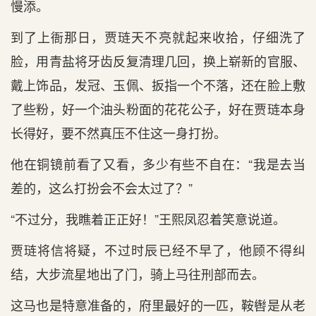
慢添。
到了上衙那日，贾琏天不亮就起来收拾，仔细洗了
脸，用青盐将牙齿反复清理几回，换上崭新的官服、
戴上饰品，发冠、玉佩、扳指一个不落，还在脸上敷
了些粉，好一个油头粉面的花花公子，好在贾琏本身
长得好，要不然真压不住这一身打扮。
他在铜镜前看了又看，多少有些不自在：“我是去当
差的，这么打扮会不会太过了？”
“不过分，我瞧着正正好！”王熙凤忍着笑意说道。
贾琏将信将疑，不过时辰已经不早了，他顾不得纠
结，大步流星地出了门，骑上马往刑部而去。
这马也是特意准备的，府里最好的一匹，鞍辔是从老