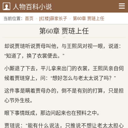
人物百科小说
当前位置：
首页
[红楼]薛家长子
第60章 贾琏上任
第60章 贾琏上任
却说贾琏听说贾母叫他，与王熙凤对视一眼，说道：
“知道了，换了衣裳便去。”
小厮退了下去，平儿拿来出门的衣裳，王熙凤亲自伺
候着贾琏穿上，问：“想好怎么与老太太说了吗？”
这件事是瞒着贾母办的，倒不是有别的打算，只是担
心节外生枝。
眼下事情既成，那边问起来也在预料之中。
贾琏说：“能有什么说法，只推说不想让老太太担心