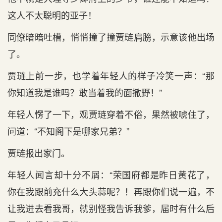
这人不太聪明的亚子！
同僚暗暗吐槽，悄悄撞了撞贾琏肩膀，示意该他出场
了。
贾琏上前一步，也学着年轻人的样子冷笑一声：“那
你知道我是谁吗？敢当着我的面撒野！”
年轻人愣了一下，观贾琏穿着不俗，果然被唬住了，
问道：“不知阁下是哪家兄弟？”
贾琏报出家门。
年轻人闻言却十分不屑：“荣国府都是昨日黄花了，
你在我跟前充什么大头蒜呢？！再跟你们说一遍，不
让我进去看我哥，就别怪我告诉我爹，届时有什么后