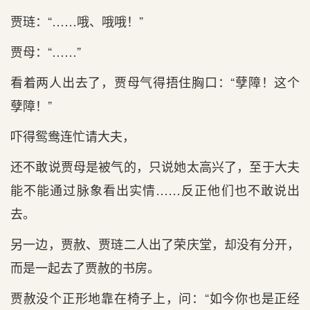
贾琏：“……哦、哦哦！”
贾母：“……”
看着两人出去了，贾母气得捂住胸口：“孽障！这个
孽障！”
吓得鸳鸯连忙请大夫，
还不敢说贾母是被气的，只说她太高兴了，至于大夫
能不能通过脉象看出实情……反正他们也不敢说出
去。
另一边，贾赦、贾琏二人出了荣庆堂，却没有分开，
而是一起去了贾赦的书房。
贾赦没个正形地靠在椅子上，问：“如今你也是正经