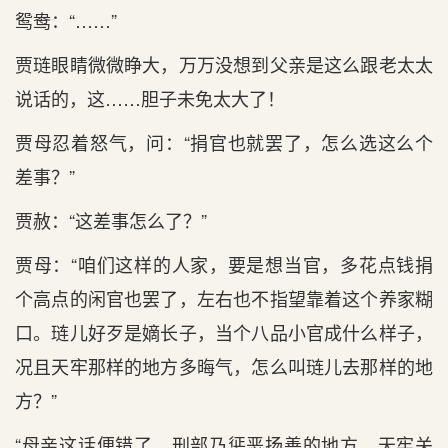
鸳鸯：“……”
贾琏眼睛微微睁大，万万没想到父亲是这么跟老太太
说话的，这……胆子未免太大了！
贾母忍着怒气，问：“捐官也就罢了，怎么选这么个
差事？”
贾赦：“这差事怎么了？”
贾母：“咱们这样的人家，要是想当官，多花点钱捐
个高点的闲官也罢了，左右也不指望靠着这个养家糊
口。琏儿好歹是嫡长子，当个八品小官成什么样子，
况且天牢那样的地方多晦气，怎么叫琏儿去那样的地
方？”
“母亲这话便错了，刑部乃惩恶扬善的地方，天牢关