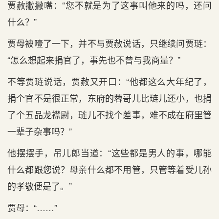
贾赦撇撇嘴：“您不就是为了这事叫他来的吗，还问
什么？”
贾母被噎了一下，并不与贾赦说话，只继续问贾琏：
“怎么想起来捐官了，事先也不曾与我商量？”
不等贾琏说话，贾赦又开口：“他都这么大年纪了，
捐个官不是很正常，东府的蓉哥儿比琏儿还小，也捐
了个五品龙襟尉，琏儿不找个差事，难不成在府里管
一辈子杂事吗？”
他摆摆手，吊儿郎当道：“这些都是男人的事，哪能
什么都跟您说？母亲什么都不用管，只管等着受儿孙
的孝敬便是了。”
贾母：“……”