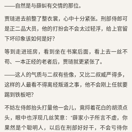
——自然是与薛虯有交情的那位。
贾琏进去前整了整衣裳，心中十分紧张。刑部侍郎可
是正二品大员，他的打扮会不会太过轻浮，给上官留
下坏印象该如何是好？
等到走进班房，看到坐在书案后面，看上去一丝不
苟、一本正经的老者后，贾琏就更紧张了。
——这人的气质与二叔有些像，又比二叔威严得多，
这样的人最看不得离经叛道之事，他不会刚上任就要
踢到铁板吧？
不妨左侍郎抬头打量他一会儿，竟捋着花白的胡须点
头，眼中也浮现几丝笑意：“薛家小子所言不虚，你
果然是个聪明人，以后在刑部好好干，不会亏待你