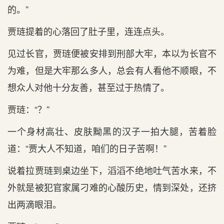
的。”
贾琏提着的心落回了肚子里，连连点头。
见过长官，贾琏便被安排到刑部大牢，本以为长官不
为难，但是大牢那么多人，总会有人看他不顺眼，不
想众人对他十分友善，甚至过于热情了。
贾琏：“？”
一个身材高壮、皮肤黝黑的汉子一拍大腿，苦着脸
道：“贾大人不知道，咱们的日子苦啊！”
说着拉贾琏到桌边坐下，滔滔不绝地吐气苦水来，不
外就是被犯官家属刁难的心酸历史，情到深处，还挤
出两滴眼泪。