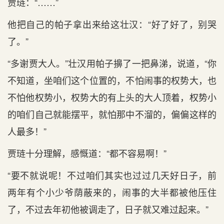
贾琏：“……”
他把自己的帕子拿出来给这壮汉：“好了好了，别哭
了。”
“多谢贾大人。”壮汉用帕子擤了一把鼻涕，说道，“你
不知道，坐咱们这个位置的，不怕闹事的权势大，也
不怕他权势小，权势大的有上头的大人顶着，权势小
的咱们自己就能摆平，就怕那中不溜的，偏偏这样的
人最多！”
贾琏十分理解，感慨道：“都不容易啊！”
“要不就说呢！不过咱们其实也过过几天好日子，前
两年有个小少爷荫蔽来的，闹事的大半都被他压住
了，不过去年初他被调走了，日子就又难过起来。”