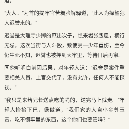
道。
“大人。”为首的提牢官苦着脸解释道，“此人为探望犯
人迟誉来的。”
迟誉是大理寺少卿的庶出次子，惯来嚣张跋扈，横行
无忌，这次当街与人斗殴，致使另一少年重伤，至今
仍生死不知，迟誉也被押到天牢里，等待日后再审。
同僚听明白前因后果，对年轻人道：“迟誉是案件重
要相关人员，上官交代了，没有允许，任何人不能探
视。”
“我只是来给兄长送点吃的喝的，送完马上就走。”年
轻人抬抬下巴，倨傲道，“我们家的人自小金尊玉
贵，吃不惯牢里的东西，这个你们也要管吗？”