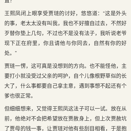
置？”
王熙凤闭上眼享受贾琏的讨好，悠悠道：“这是外头
的事，老太太没有叫我，我也不好擅自过去，不然好
歹替你垫上几句，不过也不是没有法子，我听说老爷
现下正在府里，你且请他与你同去，自然有你的好
处。”
贾琏一愣，这可真是没想到的方向。也不能怪他，主
要打小就没受过父亲的呵护，自个儿像根野草似的长
大了，什么事都要自己拿主意，遇到事想不起还有个
爹也很正常。
但细细想来，又觉得王熙凤这法子可以一试。放在从
前，他绝对不会把希望放在贾赦身上，但上次贾赦坑
了贾母的钱一事，让贾琏对他有些刮目相看，于是抱