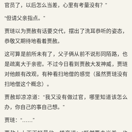
官员了，以后怎么当差，心里有考量没有？”
“但请父亲指点。”
贾琏以为贾赦有话要交代，摆出了洗耳恭听的姿态，
恭敬又期待地看着贾赦。
这可算是前所未有了，父子俩从前不说形同陌路，也
是疏离大于亲密。不过今日看到贾赦大发神威，贾琏
对他颇有改观，有种看扫地僧的感觉（虽然贾琏没有
扫地僧这个概念）。
贾赦却凉凉道：“我又没有做过官，哪里知道该怎么
办，你自己的事自己想。”
贾琏：“……”