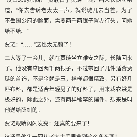
道，“你去告诉老太太一声，就说琏儿去当差，为了
不丢国公府的脸面，需要两千两银子置办行头，问她
给不给。”
贾琏：“……”这也太无赖了！
二人等了一会儿，就在贾琏坐立难安之际，长随回来
了。他没有拿回两千两银子，不过带回了几件适合贾
琏的首饰，不是金就是玉，样样都很精致，另有好几
匹布料，都是适合年轻男子的好料子，用来裁衣裳是
极好的。除此之外，还有两样稀罕的摆件，想来是叫
他送给薛虯的。
贾琏眼睛闪闪发亮：还真的要来了！
这还是他头一回从老太太手里拿到这么多东西！