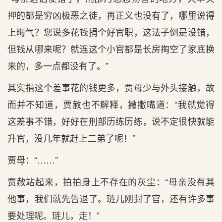
押的都是穷凶极恶之徒，再正义也没有了，哪里说得
上晦气？您说多花钱捐个好官职，这法子倒是没错，
但钱从哪来呢？就连这个小官都是长房掏空了家底换
来的，多一点都没有了。”
其实捐这个差事花的钱更多，贾母少与外头接触，故
而并不知道，贾赦也不解释，撇撇嘴道：“我就觉得
这差事不错，好好在刑部历练历练，说不定很快就能
升官，没几年就赶上二弟了呢！”
贾母：“……”
贾赦站起来，拍拍身上不存在的灰尘：“母亲没有其
他事，我们就先告退了。琏儿刚封了官，还有许多事
要处理呢。琏儿，走！”