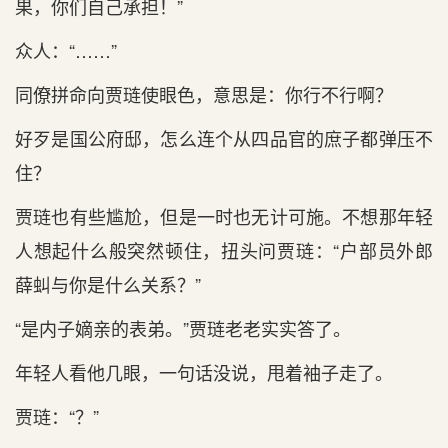
果，你们自己承担！”
众人：“……”
同僚拼命向贾琏使眼色，意思是：你行不行啊？
好歹是国公府邸，怎么连个从四品官的庶子都弹压不
住？
贾琏也有些尴尬，但是一时也无计可施。不想那年轻
人想起什么般突然顿住，扭头问贾琏：“户部员外郎
薛虯与你是什么关系？”
“是内子嫡亲的表弟。”贾琏老老实实答了。
年轻人看他几眼，一句话没说，甩着袖子走了。
贾琏：“？”