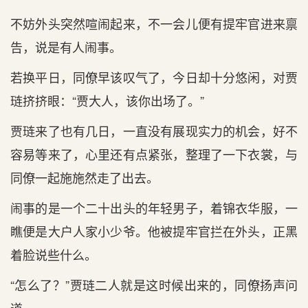
不妨外头突然喧闹起来，不一会儿便有提牢官进来禀
告，说是有人闹事。
若换平日，同僚早该叹气了，今日却十分悠闲，对贾
琏挤挤眼：“贾大人，该你出场了。”
贾琏来了也有几日，一直没有展现实力的机会，好不
容易等来了，心里还有点紧张，整理了一下衣裳，与
同僚一起施施然走了出去。
闹事的是一个二十出头的年轻男子，着锦衣华服，一
瞧便是大户人家小少爷。他被提牢官拦在外头，正黑
着脸说些什么。
“怎么了？”贾琏二人就是这时候出来的，同僚扬声问