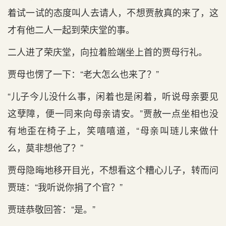
着试一试的态度叫人去请人，不想贾赦真的来了，这
才有他二人一起到荣庆堂的事。
二人进了荣庆堂，向拉着脸端坐上首的贾母行礼。
贾母也愣了一下：“老大怎么也来了？”
“儿子今儿没什么事，闲着也是闲着，听说母亲要见
这孽障，便一同来向母亲请安。”贾赦一点坐相也没
有地歪在椅子上，笑嘻嘻道，“母亲叫琏儿来做什
么，莫非想他了？”
贾母隐晦地移开目光，不想看这个糟心儿子，转而问
贾琏：“我听说你捐了个官？”
贾琏恭敬回答：“是。”