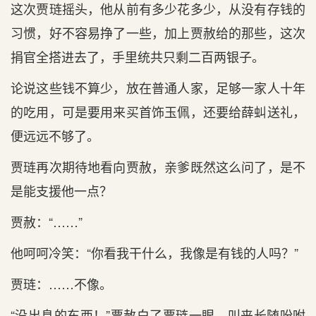
这次贾琏摇头，他从前有多少花多少，从没有存钱的
习惯，好不容易挣了一些，加上贾赦给的那些，这次
捐官全搭进去了，手里统共只剩二百两银子。
论说这些钱不算少，放在普通人家，足够一家人十年
的吃用，可是要用来买首饰玉佩，还要给薛虯送礼，
便远远不够了。
贾琏再次期待地看向贾赦，亲爹既然这么问了，是不
是能支援他一点？
贾赦：“……”
他呵呵冷笑：“你看我干什么，我像是有钱的人吗？”
贾琏：……不像。
“没出息的东西！”贾赦白了贾琏一眼，叫来长随吩咐