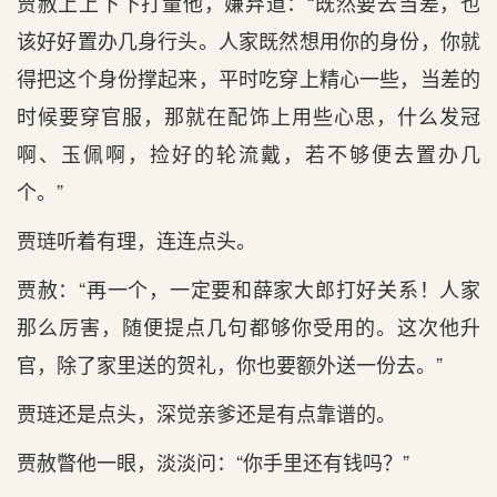
贾赦上上下下打量他，嫌弃道：“既然要去当差，也
该好好置办几身行头。人家既然想用你的身份，你就
得把这个身份撑起来，平时吃穿上精心一些，当差的
时候要穿官服，那就在配饰上用些心思，什么发冠
啊、玉佩啊，捡好的轮流戴，若不够便去置办几
个。”
贾琏听着有理，连连点头。
贾赦：“再一个，一定要和薛家大郎打好关系！人家
那么厉害，随便提点几句都够你受用的。这次他升
官，除了家里送的贺礼，你也要额外送一份去。”
贾琏还是点头，深觉亲爹还是有点靠谱的。
贾赦瞥他一眼，淡淡问：“你手里还有钱吗？”