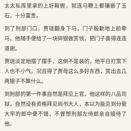
太太私库里拿的上好鞍辔，就连马鞭上都镶嵌了玉
石，十分富贵。
到了刑部门口，贾琏翻身下马，门子殷勤地上前牵
马，他随手便给了一块碎银做赏钱，把门子喜得连连
道谢。
贾琏淡定地摆了摆手，这倒不是装的，他平日打赏下
人也不小气。况且得了贾母这么多好东西，赏出去几
两银子不算什么。
到刑部的第一件事自然是拜见上官。他这样的八品司
狱，自然没有资格拜见尚书大人，本以为能见到分管
大牢的郎中便不错，不曾想刑部左侍郎亲自接待了
他。