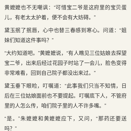
黄嬷嬷也不无嘲讽：“可惜宝二爷是这府里的宝贝蛋
儿，有老太太护着，便不会有大妨碍。”
黛玉抿了抿唇，心中也替三春感到寒心。问道：“姐
妹们知道这件事吗？”
“大约知道吧。”黄嬷嬷说，“有人瞧见三位姑娘去探望
宝二爷，出来后经过花园子时站了一会儿，脸色变得
非常难看，回到自己院子都没出来过。”
黛玉垂下眼睑，叮嘱道：“此事我们只当不知情，日
后在三位姑娘面前也不要提起。叮嘱底下人，不管府
里的人怎么传，咱们院子里的人不许多嘴。”
“是。”朱嬷嬷和黄嬷嬷应下，又问，“那药还要送
吗？”