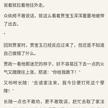
说着就拉着他往外走。
众纨绔不敢说话，就这么看着贾宝玉浑浑噩噩地被带
了出去。
*
回到贾家时，贾宝玉已经反应过来了，但还是不知道
自己做错了什么。
贾政一看他那迷茫的样子，好不容易压下去一点的火
气又蹭蹭往上涨，怒道：“你给我跪下！”
又吩咐长随：“去请家法来，我今日便打死这个孽
障！”
长随一点也不敢劝，更不敢耽误，赶忙去取了家法