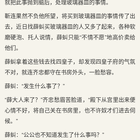
就把此事抛到脑后，处理玻璃器皿的事情。
靳连果然不负他所望，将买到玻璃器皿的事情传了出
去，近日找薛虯买玻璃器皿的人又多了起来，各种软
磨硬泡、托人说情，薛虯只能“不情不愿”地高价卖给
他们。
薛虯拿着这些钱去找四皇子，却发现四皇子府的气氛
不对，就连齐忠都守在书房外头，一脸愁容。
薛虯：“发生什么事了？”
“薛大人来了？”齐忠愁眉苦脸道，“殿下从宫里出来便
心情不好，将自己关在书房里，也不许奴才们进去伺
候。”
薛虯：“公公也不知道发生了什么事吗？”