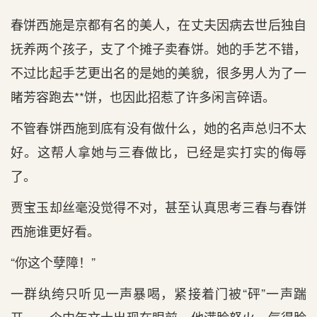
春饼西施是京都有名的美人，在丈夫因病去世后独自
抚养两个孩子，支了个摊子卖春饼。她的手艺不错，
不过比起手艺更出名的是她的美貌，很多男人为了一
睹芳容跑去**饼，也因此招惹了许多闲言碎语。
不管春饼西施到底有没有做什么，她的名声总归不太
好。这帮人拿她与三春做比，已经是实打实的侮辱
了。
贾宝玉却丝毫没觉得不对，甚至认真思考三春与春饼
西施谁更好看。
“你这个孽障！”
一群纨绔只听见一声暴喝，紧接着门被“砰”一声踹