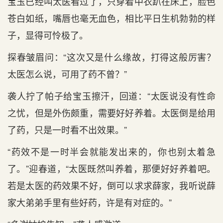
宝玉已经叫太医看过了，只穿着中衣趴在床上，脸色
苍白如纸，嘴唇也毫无血色，相比平日生机勃勃的样
子，显得可怜极了。
探春皱眉问：“这次又是什么缘故，打得这般厉害？
太医怎么说，可用了药不曾？”
袭人拧了帕子给宝玉擦汗，回道：“太医说没有性命
之忧，但是外伤颇重，需要好好养着。太医倒是给用
了药，只是一时看不出效果。”
“药效不是一时半会就能发出来的，你也别太着急
了。”迎春道，“太医既然叫养着，那便好好养着吧。
若是太医的药效果不好，倒可以求求薛家，我听说薛
家大弟弟手里有些好药，许是有对症的。”