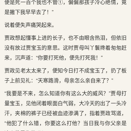
便是死一百个我也不管①，偏偏那孩子冷心绝情，竟
是撇下我早早去了！”
说着便失声痛哭起来。
贾政想起懂事上进的长子，也不由眼含热泪，但依旧
没有放过贾宝玉的意思。这时贾母叫丫鬟搀着匆匆赶
来，沉声道：“你要打死他，便先打死我！”
贾政见老太太来了，便知今日打不成宝玉了，扔了板
子上前见礼：“天寒路滑，母亲怎么亲自来了？”
“我要是不来，怎么知道你有这么大的威风？”贾母打
量宝玉，见他闭着眼面白气弱，大冷天的出了一头冷
汗，夹棉的裤子已经被血迹渗满了，指着贾政骂道，
“他犯了什么错，你要这么打他？当日我与你父亲是