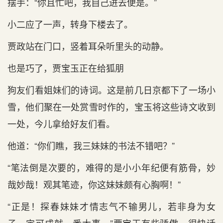
摆手：“你且忙吧，我自己进去便是。”
小二应了一声，转身下楼去了。
贾政站在门口，竖着耳朵听里头的动静。
也是巧了，贾宝玉正在给狐朋
狗友们看姐妹们的诗词。这是前几日京都下了一场小
雪，他们聚在一处赏雪时作的，宝玉将这些诗文收到
一处，今儿拿给好友们看。
他道：“你们瞧，我三妹妹的书法不错吧？”
“笔法倒是次要的，难得的是小小年纪便有筋骨，妙
哉妙哉！观其笔迹，你这妹妹颇有心胸啊！”
“正是！探春妹妹才情志气不输男儿，若非身为女