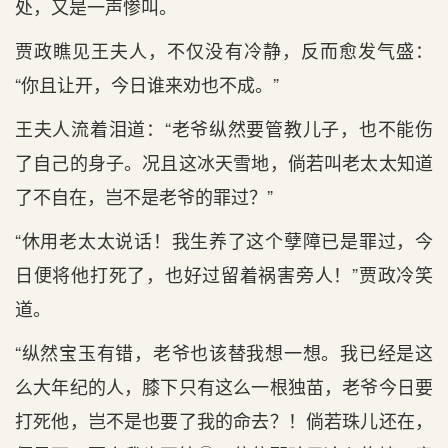
处，又是一声惨叫。
贾政瞧见王夫人，不仅没有冷静，反而愈发气盛：
“你且让开，今日谁来劝也不成。”
王夫人流着泪道：“老爷纵然要管教儿子，也不能伤
了自己的身子。况且这冰天雪地，倘若叫老太太知道
了不自在，岂不是老爷的罪过？”
“休用老太太说话！我生养了这个孽障已是罪过，今
日便将他打死了，也好过留着祸害旁人！”贾政冷笑
道。
“纵然宝玉有错，老爷也该替我想一想。我已经是这
么大年纪的人，膝下只有这么一根独苗，老爷今日要
打死他，岂不是也要了我的命去？！倘若珠儿还在，