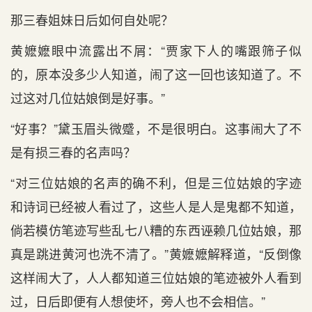
那三春姐妹日后如何自处呢？
黄嬷嬷眼中流露出不屑：“贾家下人的嘴跟筛子似
的，原本没多少人知道，闹了这一回也该知道了。不
过这对几位姑娘倒是好事。”
“好事？”黛玉眉头微蹙，不是很明白。这事闹大了不
是有损三春的名声吗？
“对三位姑娘的名声的确不利，但是三位姑娘的字迹
和诗词已经被人看过了，这些人是人是鬼都不知道，
倘若模仿笔迹写些乱七八糟的东西诬赖几位姑娘，那
真是跳进黄河也洗不清了。”黄嬷嬷解释道，“反倒像
这样闹大了，人人都知道三位姑娘的笔迹被外人看到
过，日后即便有人想使坏，旁人也不会相信。”