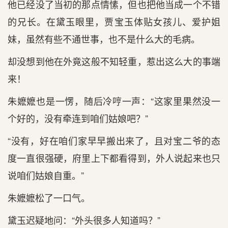
他已经没了当初的那点情愫，但也把他当成一个不错
的兄长。在黛玉眼里，贾宝玉体贴女孩儿、爱护姐
妹，虽然有些不通世事，也不是什么大的毛病。
却没想到他在外竟这般不知轻重，惹出这么大的事端
来！
朱嬷嬷也是一愣，随后冷哼一声：“这家里果然没一
个好的，没有牵连到咱们姑娘吧？”
“没有，好在咱们家早早搬出来了，且对宝二爷的态
度一直很强硬，府里上下都看得到，外人说起来也只
说咱们姑娘自重。”
朱嬷嬷松了一口气。
黛玉迟疑地问：“外头很多人知道吗？”