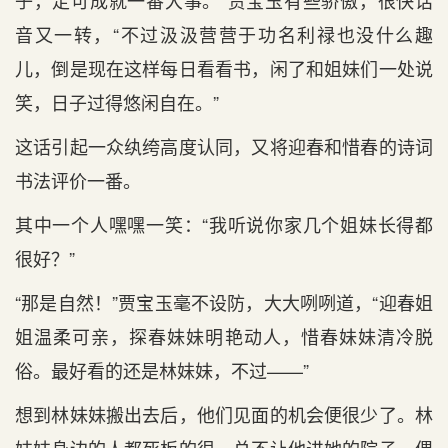
子，定可成就一番大事。”贾宝玉有些骄傲，很快话
音又一转，“不过汲汲营营于功名利禄也没什么趣
儿，倒是现在这样每日看看书，闲了和姐妹们一处说
笑，日子过得悠闲自在。”
这话引起一众纨绔高度认同，又将迎春和惜春的诗词
书法评价一番。
其中一个人嘿嘿一笑：“我听说你家几个姐妹长得都
很好？”
“那是自然！”贾宝玉毫不设防，大大咧咧道，“迎春姐
姐温柔可亲，探春妹妹明艳动人，惜春妹妹清冷脱
俗。最好看的还是林妹妹，不过——”
想到林妹妹搬出去后，他们见面的机会便很少了。林