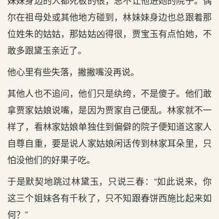
妹妹身边的人都死板的很，总不让他进她的院子。偶
尔在祖母处或其他地方碰到，林妹妹身边也总跟着那
位姓朱的姑姑，那姑姑凶得很，贾宝玉有点怕她，不
敢多跟黛玉亲近了。
他心里有些失落，撇撇嘴没再说。
其他人也不追问，他们只是纨绔，不是傻子。他们敢
拿贾家姑娘说嘴，是因为贾家自己便乱。林家就不一
样了，看林家姑娘单独住到偏僻的院子便知道这家人
自尊自重，要是说人家姑娘闲话传到林家耳朵里，只
怕没他们的好果子吃。
于是默契地跳过林黛玉，只说三春：“如此说来，你
这三个姐妹各有千秋了，只不知跟春饼西施比起来如
何？”