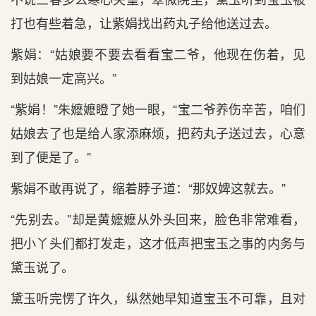
打也有些着急，让紫娟找出药丸子给他送过去。
紫娟：“姑娘要不要去看看宝二爷，他现在伤着，见
到姑娘一定高兴。”
“紫娟！”朱嬷嬷瞪了她一眼，“宝二爷养伤辛苦，咱们
姑娘去了也是给人家添麻烦，把药丸子送过去，心意
到了便是了。”
紫娟不敢再说了，缩着脖子道：“那奴婢这就去。”
“先别去。”却是黄嬷嬷从外头回来，脸色非常难看，
把小丫头们都打发走，这才低声把宝玉之事的内务与
黛玉说了。
黛玉听完愣了许久，纵然她早知道宝玉不可靠，且对