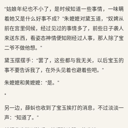
“姑娘年纪也不小了，是时候知道一些事情，一味瞒
着她又是什么好事不成？”朱嬷嬷对黛玉道，“奴婢从
前在宫里伺候，经过见过的事情多了，前些日子袭人
来送东西，看姿态神情便知刚经过人事，那人除了宝
二爷不做他想。”
黛玉摆摆手：“罢了，这些都与我无关，以后宝玉的
事不要告诉我了，在外头见着也避着些吧。”
朱嬷嬷和黄嬷嬷：“是。”
*
另一边，薛虯也收到了宝玉挨打的消息，不过淡淡一
声：“知道了。”