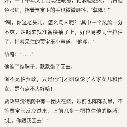
开，一个中年文士出现在眼前，他满脸怒火，气得脸
色胀红，指着贾宝玉的手也微微颤抖：“孽障！”
“嘿，你这老头儿，怎么骂人呢？”其中一个纨绔十分
不爽，站起来就准备撸袖子上，好容易被同伴拉住
了，指着呆住的贾宝玉小声道，“他爹。”
纨绔：“……”
他缩了缩脖子，默默坐了回去。
倒不是怕贾政，只是他们才刚议论了人家女儿和侄
女，是有点不大好哈！
贾政只觉得胸中有一团火在烧，眼前也阵阵发黑，不
等贾宝玉反应过来，上前几步一把拉住他的胳膊：
“走，你跟我回去！”