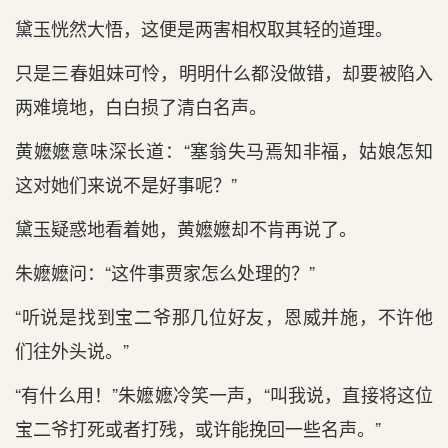
黛玉恍然大悟，这便是两害相权取其轻的道理。
只是三春姐妹可怜，明明什么都没做错，却要被陷入
两难境地，白白损了清白名声。
黄嬷嬷意味深长道：“塞翁失马焉知非福，姑娘怎知
这对她们来说不是好事呢？”
黛玉疑惑地看着她，黄嬷嬷却不肯再说了。
朱嬷嬷问：“这件事贾家怎么处理的？”
“听说是找到宝二爷那几位好友，恩威并施，不许他
们往外头说。”
“有什么用！”朱嬷嬷冷笑一声，“叫我说，直接将这位
宝二爷打死或者打残，或许能挽回一些名声。”