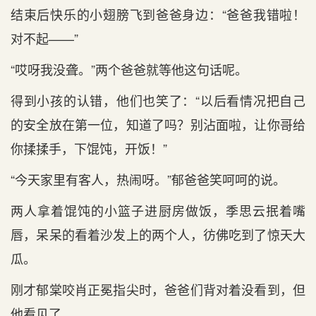
结束后快乐的小翅膀飞到爸爸身边：“爸爸我错啦！
对不起——”
“哎呀我没聋。”两个爸爸就等他这句话呢。
得到小孩的认错，他们也笑了：“以后看情况把自己
的安全放在第一位，知道了吗？别沾面啦，让你哥给
你揉揉手，下馄饨，开饭！”
“今天家里有客人，热闹呀。”郁爸爸笑呵呵的说。
两人拿着馄饨的小篮子进厨房做饭，季思云抿着嘴
唇，呆呆的看着沙发上的两个人，彷佛吃到了惊天大
瓜。
刚才郁棠咬肖正冕指尖时，爸爸们背对着没看到，但
他看见了。