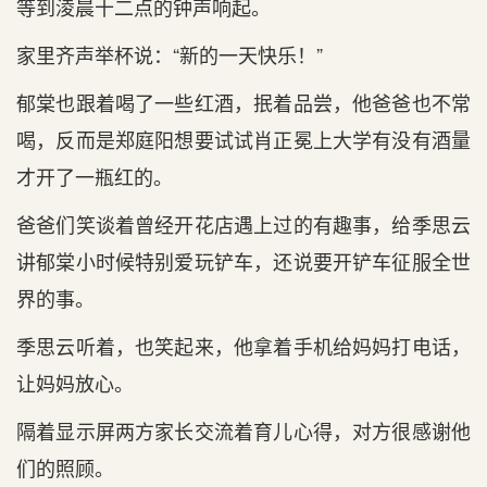
等到淩晨十二点的钟声响起。
家里齐声举杯说：“新的一天快乐！”
郁棠也跟着喝了一些红酒，抿着品尝，他爸爸也不常
喝，反而是郑庭阳想要试试肖正冕上大学有没有酒量
才开了一瓶红的。
爸爸们笑谈着曾经开花店遇上过的有趣事，给季思云
讲郁棠小时候特别爱玩铲车，还说要开铲车征服全世
界的事。
季思云听着，也笑起来，他拿着手机给妈妈打电话，
让妈妈放心。
隔着显示屏两方家长交流着育儿心得，对方很感谢他
们的照顾。