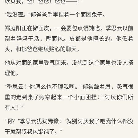
欺负我，爸！爸爸！爸爸——！”
“我没聋。”郁爸爸手里捏着一个面团兔子。
郑庭阳正在擀面皮，一会要包点馄饨吃，季思云以前
帮着妈妈干活，擀面包。皮都是他擅长的，他低着
头，和郁爸爸继续贴心的聊天。
他从对面的家里受气回来，没想到这个家里也没人搭
理他。
“季思云！你怎么也不理我啊。”郁棠皱着眉，怨气很
重的走到桌子旁拿起来一个小面团捏：“讨厌你们所
有人！”
“啊？”季思云犹犹豫豫：“就别讨厌我了吧我什么都没
干就帮叔叔包馄饨了。”