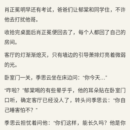
肖正冕明早还有考试，爸爸们让郁棠和同学住，不许
他去打扰他哥。
收拾完桌面后肖正冕便回去了，每个人都回了自己的
房间。
客厅的灯渐渐熄灭，只有墙边的引导萧排灯亮着微弱
的光。
卧室门一关，季思云坐在床边问：“你今天…”
“咋啦？”郁棠喝的有些晕乎乎，他的耳朵贴在卧室门
口听，确定客厅已经没人了，转头问季思云：“你自
己睡害怕不？”
季思云担忧着问他：“你们这样，能长久吗？他是你