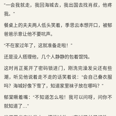
“一会我就走，我回海城去，我出国去找肖叔，他疼
我。”
餐桌上的夫夫两人低头笑着，季思云本想开口，被郁
爸爸示意让他不要吭声。
“不在家过年了，这就准备走啦！”
还是没人搭理他，几个人静静的包着馄饨。
这时肖正冕开了密码锁进门，刚洗完澡发尖还有些
潮，听见他说着走不走的话笑着说：“会自己叠衣服
吗？海城好像下雪了，知道家里袜子放在哪吗？”
郁棠噘着嘴：“不知道怎么啦！我可以问呀，问你不
就知道了…”