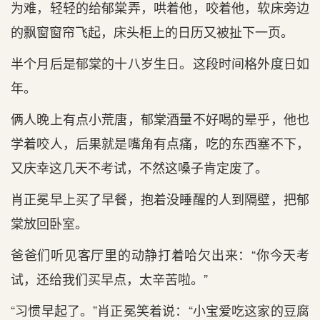
为难，轻轻的给郁棠弄，哄着他，咬着他，软床旁边
的飘窗窗帘飞起，床头柜上的日历又被扯下一页。
半个月后是郁棠的十八岁生日。这段时间格外度日如
年。
俩人晚上有点小荒唐，郁棠酒量不好喝的晕乎，他也
学着咬人，后果就是嘴角有点痛，吃的东西塞不下，
又庆幸这几天不考试，不然这嗓子肯定废了。
肖正冕早上买了早餐，抱着没睡醒的人到隔壁，把郁
棠放回卧室。
爸爸们听见客厅里的动静打着哈欠出来：“你今天考
试，还给我们买早点，太辛苦啦。”
“习惯早起了。”肖正冕笑着说：“小宝爱吃这家的豆腐