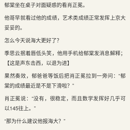
郁棠坐在桌子对面疑惑的看肖正冕。
他哥早就看过他的成绩，艺术类成绩正常发挥上京大
妥妥的。
怎么今天说海大更好了？
季思云抿着唇低头笑，他用手机给郁棠发消息解释；
【这是声东击西，以退为进】
果然奏效，郁爸爸等饭后把肖正冕拉到一旁问：“郁
棠的成绩最近是不是下滑啦？”
肖正冕说：“没有，很稳定，而且数学发挥好几乎可
以145往上。”
“那为什么建议他报海大？”