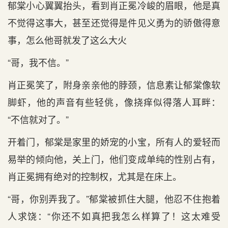
郁棠小心翼翼抬头，看到肖正冕冷峻的眉眼，他是真
不觉得这事大，甚至还觉得是件见义勇为的骄傲得意
事，怎么他哥就发了这么大火
“哥，我不信。”
肖正冕笑了，附身亲亲他的脖颈，信息素让郁棠像软
脚虾，他的声音有些轻佻，像挠痒似得落人耳畔：
“不信就对了。”
开着门，郁棠是家里的娇宠的小宝，所有人的爱轻而
易举的倾向他，关上门，他们变成单纯的性别占有，
肖正冕拥有绝对的控制权，尤其是在床上。
“哥，你别弄我了。”郁棠被抓住大腿，他忍不住抱着
人求饶：“你还不如真把我怎么样算了！这太难受