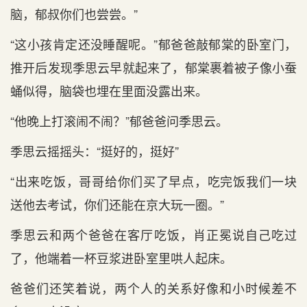
脑，郁叔你们也尝尝。”
“这小孩肯定还没睡醒呢。”郁爸爸敲郁棠的卧室门，
推开后发现季思云早就起来了，郁棠裹着被子像小蚕
蛹似得，脑袋也埋在里面没露出来。
“他晚上打滚闹不闹？”郁爸爸问季思云。
季思云摇摇头：“挺好的，挺好”
“出来吃饭，哥哥给你们买了早点，吃完饭我们一块
送他去考试，你们还能在京大玩一圈。”
季思云和两个爸爸在客厅吃饭，肖正冕说自己吃过
了，他端着一杯豆浆进卧室里哄人起床。
爸爸们还笑着说，两个人的关系好像和小时候差不