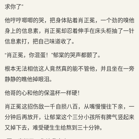
求你了”
他哼哼唧唧的哭，把身体贴着肖正冕，一个劲的嗅他
身上的信息素，肖正冕却忍着伸手在床头柜抽了一针
信息素打，把自己味道收了。
“肖正冕，你混蛋！”郁棠的哭声都颤了。
根本无法相信这人竟然真的能不管他，并且坐在一旁
静静的瞧他掉眼泪。
他哥的心和他的保温杯一样硬！
肖正冕这招伤敌一千自损八百，从嘴慢慢往下亲，一
分钟后再放开，让郁棠这个三分小孩所有脾气竖起来
又掉下去，难受硬生生给熬到三十分钟。