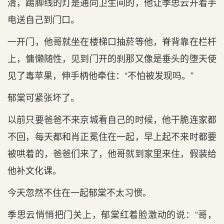
清，踢脚线的灯是通向卫生间的，他让季思云开着手
电送自己到门口。
一开门，他哥就坐在楼梯口抽菸等他，脊背靠在栏杆
上，慵懒随性，见到门开的刹那又像是垂头的堕天使
见了毒苹果，伸手柄他牵住：“不怕被发现吗。”
郁棠可紧张坏了。
以前只要爸爸不来京城看自己的时候，他干脆连家都
不回，每天都和肖正冕住在一起，早上起不来时都要
被哄着的，爸爸们来了，他哥就到家里来住，假装给
他补文化课。
今天忽然不住在一起郁棠不太习惯。
季思云悄悄把门关上，郁棠红着脸激动的说：“哥，