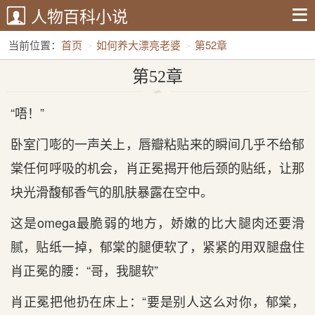
人物百科小说
当前位置：
首页
如何养大漂亮老婆
第52章
第52章
“唔！”
卧室门嘭的一声关上，唇瓣粘贴来的瞬间几乎不给郁
棠任何呼吸的机会，肖正冕揭开他后颈的贴纸，让那
块光滑馥郁香气的肌肤暴露在空中。
这是omega最脆弱的地方，娇嫩的比大腿肉还要滑
腻，贴纸一掉，郁棠的腿便软了，紧紧的用双腿盘住
肖正冕的腰：“哥，我腿软”
肖正冕把他扔在床上：“要是别人这么对你，郁棠，