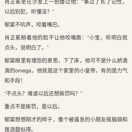
肖正冕坐在沙发上一把搂过他：“事过了长了记性，
以后别犯，听懂没？”
郁棠不吭声，咬着嘴巴。
肖正冕掰着他的脸不让他咬嘴唇：“小宝，听明白就
点头，说明白了。”
郁棠眼里有埋怨的意思，下了床，他可不是什么娇滴
滴的omega，他就是这个家里的小皇帝，有的是力气
和手段！
“不点头？难道以后还想挨罚吗？”
重点不是挨罚，是以后。
郁棠想想刚才的样子，像个被逼急的小朋友摇脑袋和
拨浪鼓似得。