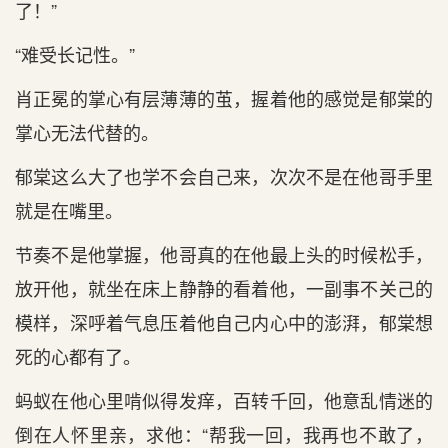
了！”
“难受长记性。”
肖正冕的掌心有层薄薄的茧，握着他的感觉是郁棠的
掌心无法代替的。
郁棠这么大了也学不会自己来，次次不是在他哥手里
就是在嘴里。
节奏不是他掌握，他哥真的在他最上头的时候松手，
放开他，就坐在床上静静的看着他，一副事不关己的
模样，深呼着气息压着他自己内心中的澎湃，郁棠想
死的心都有了。
蚂蚁在他心里啃似得发痒，百转千回，他意乱情迷的
倒在人怀里亲，求他：“帮我一回，我再也不敢了，