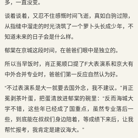
多，一直没变。
谈着谈着，又忍不住感慨时间飞逝，真如白驹过隙，
从指缝中溜走的时光浇筑了一个萝卜头长成少年，不
知道未来的日子会是什么样。
郁棠在京城这段时间，在爸爸们眼中是独立的。
所以当早饭时，肖正冕顺口提了F大表演系和京大有
中外合并专业时，爸爸们第一反应自然认为好。
“不过表演系是大一就要去国外念，我不建议。”肖正
冕剥茶叶蛋，把蛋清放进郁棠的碗里：“反而海城大
学不错，这些年已经成了国重点，虽然专业落后一
些，到底能在叔叔们身边陪着，等成绩下来后，让我
帮忙报考，我肯定是建议海大。”