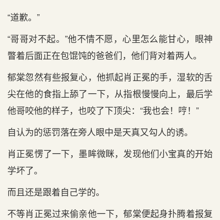
“道歉。”
“哥哥对不起。”他不情不愿，心里怎么能甘心，眼神
瞥着后面正在包馄饨的爸爸们，他们背对着两人。
郁棠忽然有些报复心，他抓起肖正冕的手，湿软的舌
尖在他的食指上舔了一下，从指根慢慢向上，最后学
他哥咬他的样子，也咬了下顶尖：“我也会！哼！”
自认为的惩罚落在旁人眼中是天真又勾人的诱。
肖正冕愣了一下，墨眸微眯，发现他们小宝真的开始
学坏了。
而且还是跟着自己学的。
不等肖正冕过来偷亲他一下，郁棠便起身扑腾着报复