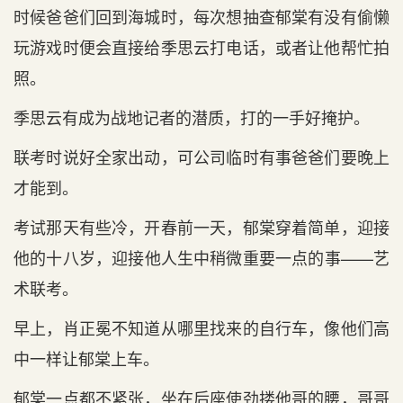
时候爸爸们回到海城时，每次想抽查郁棠有没有偷懒
玩游戏时便会直接给季思云打电话，或者让他帮忙拍
照。
季思云有成为战地记者的潜质，打的一手好掩护。
联考时说好全家出动，可公司临时有事爸爸们要晚上
才能到。
考试那天有些冷，开春前一天，郁棠穿着简单，迎接
他的十八岁，迎接他人生中稍微重要一点的事——艺
术联考。
早上，肖正冕不知道从哪里找来的自行车，像他们高
中一样让郁棠上车。
郁棠一点都不紧张，坐在后座使劲搂他哥的腰，哥哥