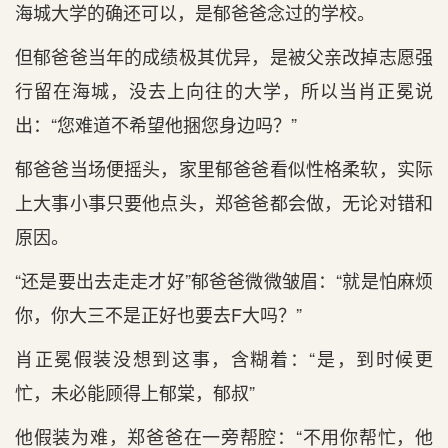
海城大学的确还可以，是郁爸爸念过的学校。
但郁爸爸当年的成绩极其优异，是被父亲改掉志愿强
行留在海城，没去上向往的大学，所以当肖正冕说
出：“您难道不希望他捆您身边吗？”
郁爸爸当场便摇头，家里郁爸爸看似性格柔软，实际
上大事小事只要他点头，郑爸爸都会做，无论对错和
原因。
“还是要出去走走才好”郁爸爸微微皱眉：“就是怕麻烦
你，你大三不是正好也要去F大吗？”
肖正冕假装没想到这事，含糊着：“是，到时候更
忙，未必能顾得上郁棠，郁叔”
他假装为难，郑爸爸在一旁帮腔：“不用你帮忙，他