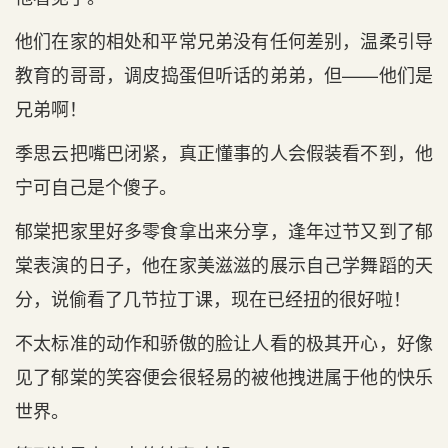
他们在家的相处和平常兄弟没有任何差别，温柔引导
教育的哥哥，调皮捣蛋但听话的弟弟，但——他们是
兄弟啊！
季思云把嘴巴闭紧，真正懂事的人会假装看不到，他
宁可自己是个傻子。
郁棠把家里好多零食拿出来分享，逢年过节又到了郁
棠表演的日子，他在家美滋滋的展示自己学舞蹈的天
分，说偷看了几节拉丁课，现在已经扭的很好啦！
不太标准的动作和骄傲的脸让人看的极其开心，好像
见了郁棠的笑容便会很轻易的被他拽进属于他的快乐
世界。