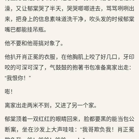
澡，又让郁棠哭了半天，哭哭唧唧进去，骂骂咧咧出
来，把身上的信息素味道洗干净，吹头发的时候郁棠
嘴巴都能挂吊瓶。
他不要和他哥搞对象了。
他扒开肖正冕的衣服，在他胸肌上咬了好几口，牙印
咬的可深可深了，气鼓鼓的抱著书包准备离家出走：
“我恨你！”
嘭！
离家出走两米不到，又进了另一个家。
郁棠顶着一双红红的眼睛回来，脸都要黑的能当包公
断案，坐在沙发上大声哇哇：“我哥欺负我！肖正冕