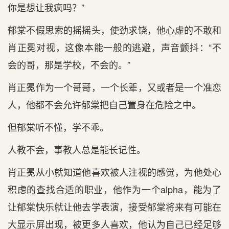
你是想让我疯吗？”
郁棠不假思索的摇摇头，使劲求饶，他心虚的不敢和
肖正冕对视，这像本能一般的逃避，声音颤抖：“不
会的哥，那是学校，不会的。”
肖正冕作为一个哥哥，一个长辈，又或者是一个准恋
人，他都不会允许郁棠把自己置身在危险之中。
但郁棠听不懂，学不乖。
人教不会，事教人总是能长记性。
肖正冕从小就知道他喜欢被人注视的感觉，为他处心
积虑的查找合适的职业，他作为一个alpha，能为了
让郁棠快乐就让他去学表演，接受郁棠将来有可能在
大显示屏出现，被更多人喜欢，他认为自己已经足够