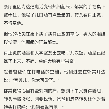
餐厅里因为这通电话变得热闹起来，郁棠的手在桌下
被牵住，他喝了几口酒有点晕晕的，转头看肖正冕，
不肯牵他。
但他的指尖在桌下挠了挠肖正冕的掌心，男人的喉结
慢慢滚，他痴痴的盯着郁棠。
肖正冕的酒量和大学室友出去吃了几次饭，酒量已经
练了上来，不醉，单纯大脑有些兴奋。
趁着爸爸们在打电话的空档，他侧过去在郁棠耳边
说：“宝贝儿，你太可爱了。”
郁棠觉得心里有些刺刺的痒，想到下午又觉得委屈，
转头唇瓣微张，刚要说话，爸爸们忽然转头让他对着
镜头打招呼：“和阿姨说再见。”