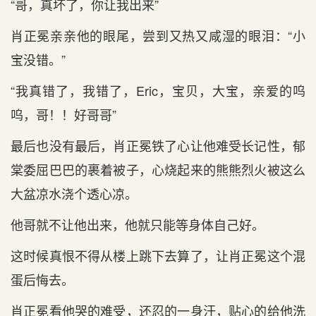
“哥，真坏了，你让我出来”
肖正冕亲亲他的眼尾，尝到又热又咸湿的眼泪：“小
宝没错。”
“我真错了，我错了，Eric，宝贝，大宝，亲爱的呜
呜，哥！！好哥哥”
最后也没有最后，肖正冕铁了心让他难受长记性，郁
棠委屈巴巴的裹着被子，心烧起来的熊熊烈火被这么
大盆凉水浇个透心凉。
他哥就不让他出来，他就只能等身体自己好。
这时候真恨不得从楼上跳下去算了，让肖正冕这个混
蛋后悔去。
肖正冕看他哭的难受，还忍的一身汗，贴心的给他洗