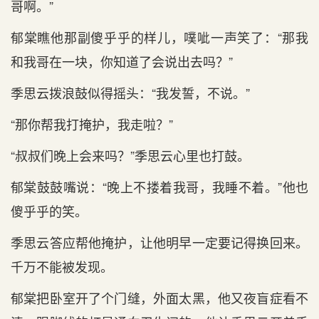
哥啊。”
郁棠瞧他那副傻乎乎的样儿，噗呲一声笑了：“那我
和我哥在一块，你知道了会说出去吗？”
季思云拨浪鼓似得摇头：“我发誓，不说。”
“那你帮我打掩护，我走啦？”
“叔叔们晚上会来吗？”季思云心里也打鼓。
郁棠鼓鼓嘴说：“晚上不搂着我哥，我睡不着。”他也
傻乎乎的笑。
季思云答应帮他掩护，让他明早一定要记得换回来。
千万不能被发现。
郁棠把卧室开了个门缝，外面太黑，他又夜盲症看不