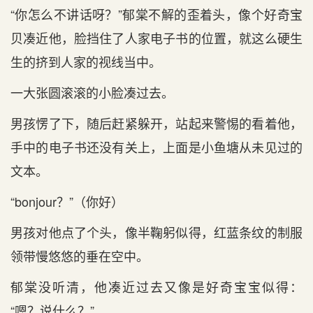
“你怎么不讲话呀？”郁棠不解的歪着头，像个好奇宝
贝凑近他，脸挡住了人家电子书的位置，就这么硬生
生的挤到人家的视线当中。
一大张圆滚滚的小脸凑过去。
男孩愣了下，随后赶紧躲开，站起来警惕的看着他，
手中的电子书还没有关上，上面是小鱼塘从未见过的
文本。
“bonjour？”（你好）
男孩对他点了个头，像半鞠躬似得，红蓝条纹的制服
领带慢悠悠的垂在空中。
郁棠没听清，他凑近过去又像是好奇宝宝似得：
“嗯？说什么？”