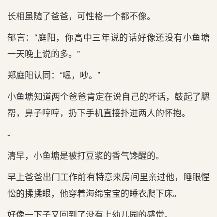
长相虽随了爸爸，可性格一个都不像。
郁言：“庭阳，你高中三年说的话好像还没有小鱼塘
一天晚上说的多。”
郑庭阳认同：“嗯，吵。”
小鱼塘知道两个爸爸肯定在说自己的坏话，鼓起了腮
帮，鼻子哼哼，扔下手机直接扑进两人的怀抱。
-
清早，小鱼塘是被打豆浆的香气馋醒的。
早上爸爸出门工作前有特意来房间里亲过他，睡眼惺
忪的揉揉眼，他穿着海绵宝宝的睡衣爬下床。
好像一下子又回到了没有上幼儿园的感觉。