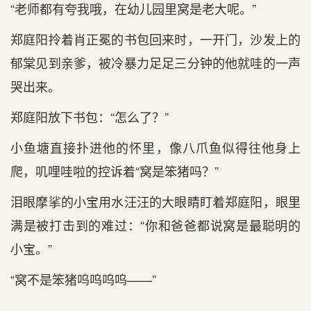
“老师都有夸我哦，在幼儿园里窝是老大呢。”
郑庭阳拎着肖正冕的书包回来时，一开门，沙发上的
郁棠见到亲爹，被冷暴力足足三分钟的他就哇的一声
哭出来。
郑庭阳放下书包：“怎么了？”
小鱼塘直接扑进他的怀里，像八爪鱼似得往他身上
爬，叽哩哇啦的控诉着“窝是笨猪吗？”
泪眼摩挲的小宝用水汪汪的大眼睛盯着郑庭阳，眼里
满是被打击到的难过：“你和爸爸都说窝是最聪明的
小宝。”
“窝不是笨猪呜呜呜呜——”