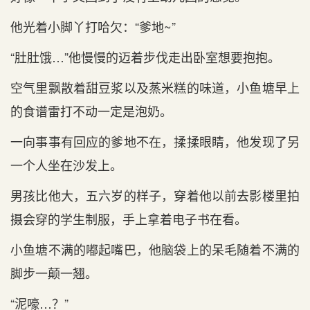
他光着小脚丫打哈欠：“爹地~”
“肚肚饿…”他慢慢的迈着步伐走出卧室想要抱抱。
空气里飘散着甜豆浆以及蒸米糕的味道，小鱼塘早上
的食谱雷打不动一定是泡奶。
一向事事有回应的爹地不在，揉揉眼睛，他发现了另
一个人坐在沙发上。
男孩比他大，五六岁的样子，穿着他以前去影楼里拍
摄会穿的学生制服，手上拿着电子书在看。
小鱼塘不满的嘟起嘴巴，他脑袋上的呆毛随着不满的
脚步一颠一翘。
“泥嚎…？”