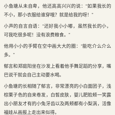
小鱼塘从未自卑，他还高高兴兴的说：“如果我长的
不小，那小衣服给谁穿哦？就是给我的呀！”
小声的自言自语：“还好我小小嘟，虽然我长的小，
可我吃很多呢！没有浪费粮食。”
他用小小的手臂在空中画大大的圈：“能吃介么介么
多。”
郁言和郑庭阳坐在沙发上看着他手舞足蹈的分享，嘴
巴说干就会自己主动要水喝。
小鱼塘的长相随了郁言，非常漂亮的小白面团子，浅
棕栗子色的自来卷发，白皙皮肤，婴儿肥脸颊一笑露
出小朋友才有的小兔牙齿以及两颊都有小梨涡，活像
福娃从画报上走出来似得。