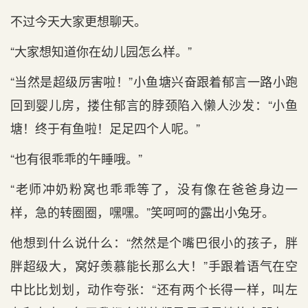
不过今天大家更想聊天。
“大家想知道你在幼儿园怎么样。”
“当然是超级厉害啦！”小鱼塘兴奋跟着郁言一路小跑
回到婴儿房，搂住郁言的脖颈陷入懒人沙发：“小鱼
塘！终于有鱼啦！足足四个人呢。”
“也有很乖乖的午睡哦。”
“老师冲奶粉窝也乖乖等了，没有像在爸爸身边一
样，急的转圈圈，嘿嘿。”笑呵呵的露出小兔牙。
他想到什么说什么：“然然是个嘴巴很小的孩子，胖
胖超级大，窝好羡慕能长那么大！”手跟着语气在空
中比比划划，动作夸张：“还有两个长得一样，叫左