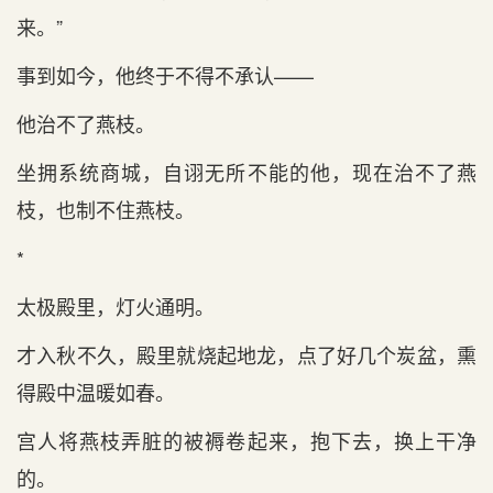
来。”
事到如今，他终于不得不承认——
他治不了燕枝。
坐拥系统商城，自诩无所不能的他，现在治不了燕
枝，也制不住燕枝。
*
太极殿里，灯火通明。
才入秋不久，殿里就烧起地龙，点了好几个炭盆，熏
得殿中温暖如春。
宫人将燕枝弄脏的被褥卷起来，抱下去，换上干净
的。