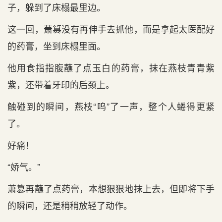
子，躲到了床榻最里边。
这一回，萧篡没有再伸手去抓他，而是拿起太医配好
的药膏，坐到床榻里面。
他用食指指腹蘸了点玉白的药膏，抹在燕枝青青紫
紫，还带着牙印的后颈上。
触碰到的瞬间，燕枝“呜”了一声，整个人蜷得更紧
了。
好痛！
“娇气。”
萧篡再蘸了点药膏，本想狠狠地抹上去，但即将下手
的瞬间，还是稍稍放轻了动作。