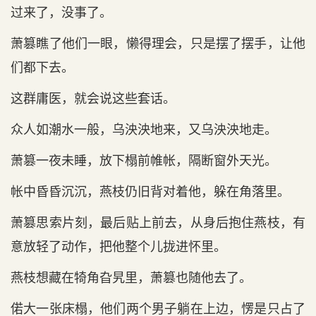
过来了，没事了。
萧篡瞧了他们一眼，懒得理会，只是摆了摆手，让他
们都下去。
这群庸医，就会说这些套话。
众人如潮水一般，乌泱泱地来，又乌泱泱地走。
萧篡一夜未睡，放下榻前帷帐，隔断窗外天光。
帐中昏昏沉沉，燕枝仍旧背对着他，躲在角落里。
萧篡思索片刻，最后贴上前去，从身后抱住燕枝，有
意放轻了动作，把他整个儿拢进怀里。
燕枝想藏在犄角旮旯里，萧篡也随他去了。
偌大一张床榻，他们两个男子躺在上边，愣是只占了