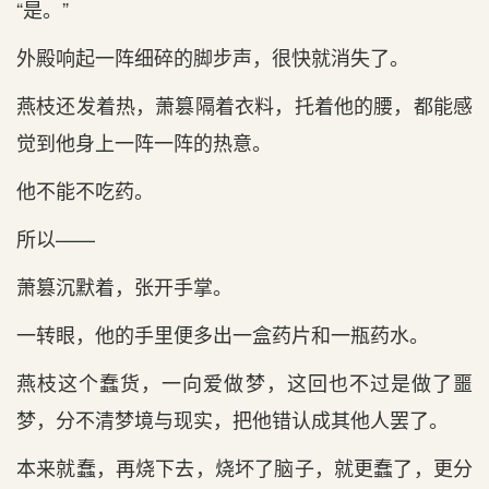
“是。”
外殿响起一阵细碎的脚步声，很快就消失了。
燕枝还发着热，萧篡隔着衣料，托着他的腰，都能感
觉到他身上一阵一阵的热意。
他不能不吃药。
所以——
萧篡沉默着，张开手掌。
一转眼，他的手里便多出一盒药片和一瓶药水。
燕枝这个蠢货，一向爱做梦，这回也不过是做了噩
梦，分不清梦境与现实，把他错认成其他人罢了。
本来就蠢，再烧下去，烧坏了脑子，就更蠢了，更分