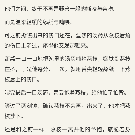
他们之间，终于不再是野兽一般的撕咬与亲吻。
而是温柔轻缓的舔舐与哺喂。
可之前撕咬出来的伤口还在，温热的汤药从燕枝唇角
的伤口上淌过，疼得他又发起颤来。
萧篡一口一口地把碗里的汤药哺给燕枝，察觉到燕枝
在抖，于是他每分开一次，就用舌尖轻轻舔舐一下燕
枝唇上的伤口。
喂完最后一口汤药，萧篡抱着燕枝，给他拍了拍背。
等过了两刻钟，确认燕枝不会再吐出来了，他才把燕
枝放下。
还是和之前一样，燕枝一离开他的怀抱，就蜷着身