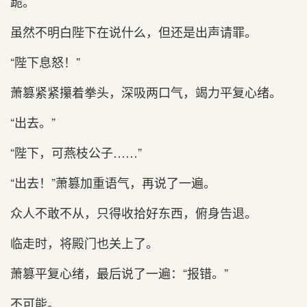
跪。
虽然不明白陛下在说什么，但还是出声请罪。
“陛下息怒！”
萧篡紧紧攥着拳头，深吸两口气，竭力平复心绪。
“出去。”
“陛下，可燕枝公子……”
“出去！”萧篡加重语气，再说了一遍。
众人不敢不从，只得收拾好东西，俯身告退。
临走时，将殿门也关上了。
萧篡平复心绪，最后说了一遍：“报错。”
不可能。