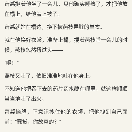
萧篡抱着他坐了一会儿，见他确实睡熟了，才把他放
在榻上，给他盖上被子。
萧篡就站在榻边，换下被燕枝弄脏的单衣。
就在他换好衣裳，准备上榻，搂着燕枝睡一会儿的时
候，燕枝忽然扭过头——
“呕！”
燕枝又吐了，依旧准准地吐在他身上。
不知道他把吞下去的药片药水藏在哪里，就这样顺顺
当当地吐了出来。
萧篡恼怒，下意识拽住他的衣领，把他拽到自己面
前：“蠢货，你故意的？”