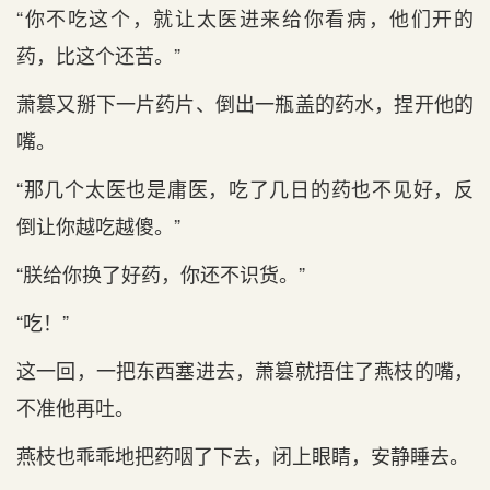
“你不吃这个，就让太医进来给你看病，他们开的
药，比这个还苦。”
萧篡又掰下一片药片、倒出一瓶盖的药水，捏开他的
嘴。
“那几个太医也是庸医，吃了几日的药也不见好，反
倒让你越吃越傻。”
“朕给你换了好药，你还不识货。”
“吃！”
这一回，一把东西塞进去，萧篡就捂住了燕枝的嘴，
不准他再吐。
燕枝也乖乖地把药咽了下去，闭上眼睛，安静睡去。