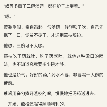
“奴等多煎了三碗汤药，都在炉子上煨着。”
“嗯。”
萧篡垂眼，亲自舀起一勺汤药，轻轻吹了吹，自己先
抿了一口，觉着不烫了，才送到燕枝嘴边。
他想，三碗可不太够。
燕枝吃了药就吐，吃了药就吐，就他这种漱口的喝
法，也不知道究竟要多少碗才够。
他也是娇气，好好的药片药水不要，非要喝一大碗的
苦药。
萧篡用瓷勺撬开燕枝的嘴，慢慢地把汤药送进去。
一开始，燕枝还喝得顺顺利利的。