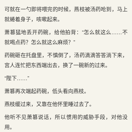
可就在一勺即将喂完的时候，燕枝被汤药呛到，马上
就蜷着身子，咳嗽起来。
萧篡猛地丢开药碗，给他拍背：“怎么就这么……不
就喝点药？怎么就这么麻烦？”
药碗砸在托盘里，不慎倒了，汤药滴滴答答淌下来，
宫人连忙把东西端出去，换了一碗新的过来。
“陛下……”
萧篡再次端起药碗，低头看向燕枝。
燕枝缓过来，又靠在他怀里睡过去了。
他听不见萧篡说话，所以惯用的威胁手段，对他没
用。