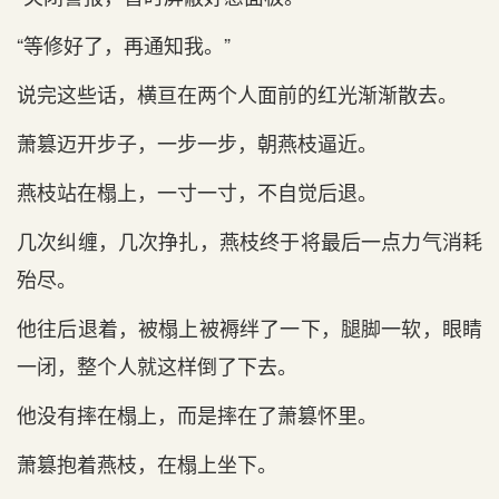
“等修好了，再通知我。”
说完这些话，横亘在两个人面前的红光渐渐散去。
萧篡迈开步子，一步一步，朝燕枝逼近。
燕枝站在榻上，一寸一寸，不自觉后退。
几次纠缠，几次挣扎，燕枝终于将最后一点力气消耗
殆尽。
他往后退着，被榻上被褥绊了一下，腿脚一软，眼睛
一闭，整个人就这样倒了下去。
他没有摔在榻上，而是摔在了萧篡怀里。
萧篡抱着燕枝，在榻上坐下。