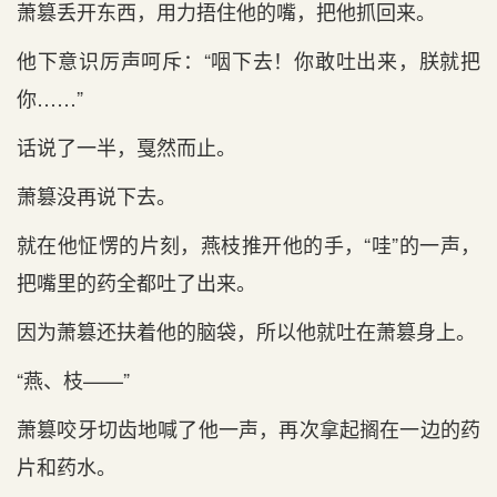
萧篡丢开东西，用力捂住他的嘴，把他抓回来。
他下意识厉声呵斥：“咽下去！你敢吐出来，朕就把
你……”
话说了一半，戛然而止。
萧篡没再说下去。
就在他怔愣的片刻，燕枝推开他的手，“哇”的一声，
把嘴里的药全都吐了出来。
因为萧篡还扶着他的脑袋，所以他就吐在萧篡身上。
“燕、枝——”
萧篡咬牙切齿地喊了他一声，再次拿起搁在一边的药
片和药水。