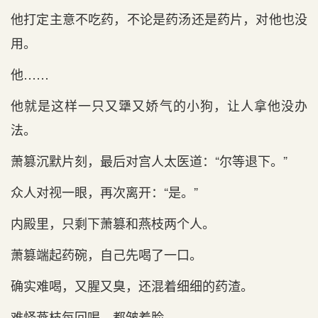
他打定主意不吃药，不论是药汤还是药片，对他也没
用。
他……
他就是这样一只又犟又娇气的小狗，让人拿他没办
法。
萧篡沉默片刻，最后对宫人太医道：“尔等退下。”
众人对视一眼，再次离开：“是。”
内殿里，只剩下萧篡和燕枝两个人。
萧篡端起药碗，自己先喝了一口。
确实难喝，又腥又臭，还混着细细的药渣。
难怪燕枝每回喝，都皱着脸。