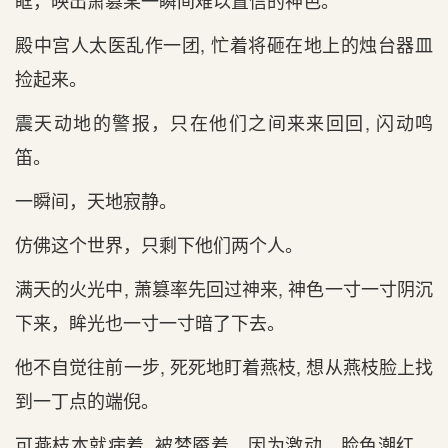
眶，映出萧篡某一瞬间难以置信的神色。
殿中宫人太医乱作一团, 忙着将砸在地上的烛台器皿
捡起来。
震天动地的警报，只在他们之间来来回回, 闪动鸣
笛。
一瞬间，天地寂静。
仿佛这个世界，只剩下他们两个人。
满天的火光中, 萧篡率先回过神来, 神色一寸一寸阴沉
下来，眸光也一寸一寸暗了下去。
他不自觉往前一步, 死死地盯着燕枝, 想从燕枝脸上找
到一丁点的端倪。
可燕枝本就病着, 被梦魇着，因为激动，脸色潮红。