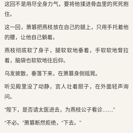
这回不是用尽全身力气，要将他揉进骨血里的死死抱
住。
这一回，萧篡把燕枝放在自己的腿上，只用手托着他
的腰，让他自己躺着。
燕枝彻底软了身子，腿软软地垂着，手软软地耷拉
着，脑袋也软软地往后仰。
乌发披散，垂落下来，在萧篡身侧摇晃。
听见殿里没了动静，宫人壮着胆子，在外面轻声询
问。
“陛下，是否请太医进去，为燕枝公子看诊……”
“不必。”萧篡断然拒绝，“下去。”