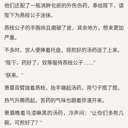
他们还配了一瓶消肿化瘀的外伤伤药，奉给陛下，请
陛下为燕枝公子涂抹。
燕枝公子的手腕尚且磨破了皮，其余地方，想来更加
严重。
不多时，宫人便捧着托盘，将煎好的汤药送了上来。
“陛下，药好了，奴等服侍燕枝公子……”
“朕来。”
萧篡双臂拢着燕枝，抬手端起汤药，用勺子搅了搅。
热气升腾而起，苦药的气味也跟着弥漫开来。
萧篡瞧着乌漆嘛黑的汤药，冷声问：“让你们多煎几
碗，可煎好了？”