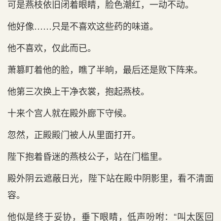
可是燕枝依旧闭着眼睛，脸色潮红，一动不动。
他好像……只是不喜欢这些药的味道。
他不喜欢，仅此而已。
萧篡盯着他的脸，瞧了半晌，最后还是败下阵来。
他第三次换上干净衣裳，抱起燕枝。
十来个宫人就在殿外廊下守候。
忽然，正殿殿门被人从里面打开。
陛下抱着昏迷的燕枝公子，站在门槛里。
殿外阴云遮蔽日光，陛下站在殿中阴影里，看不清面
容。
他似是终于妥协，垂下眼睛，低声吩咐：“叫太医回