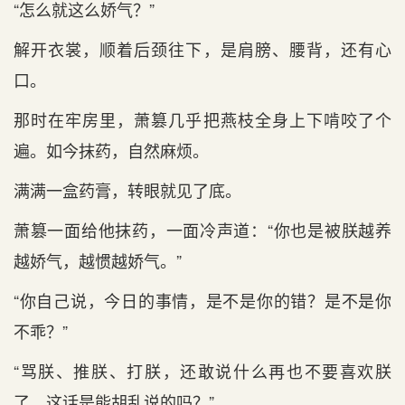
“怎么就这么娇气？”
解开衣裳，顺着后颈往下，是肩膀、腰背，还有心
口。
那时在牢房里，萧篡几乎把燕枝全身上下啃咬了个
遍。如今抹药，自然麻烦。
满满一盒药膏，转眼就见了底。
萧篡一面给他抹药，一面冷声道：“你也是被朕越养
越娇气，越惯越娇气。”
“你自己说，今日的事情，是不是你的错？是不是你
不乖？”
“骂朕、推朕、打朕，还敢说什么再也不要喜欢朕
了。这话是能胡乱说的吗？”