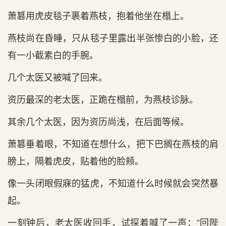
萧篡用虎皮毯子裹着燕枝，抱着他坐在榻上。
燕枝尚在昏睡，只从毯子里露出半张惨白的小脸，还
有一小截素白的手腕。
几个太医又被喊了回来。
资历最深的老太医，正跪在榻前，为燕枝诊脉。
其余几个太医，因为资历尚浅，在后面等候。
萧篡垂着眼，不知道在想什么，把下巴搁在燕枝的肩
膀上，隔着虎皮，贴着他的脸颊。
像一头闭眼假寐的猛虎，不知道什么时候就会突然暴
起。
一刻钟后，老太医收回手，试探着喊了一声：“回陛