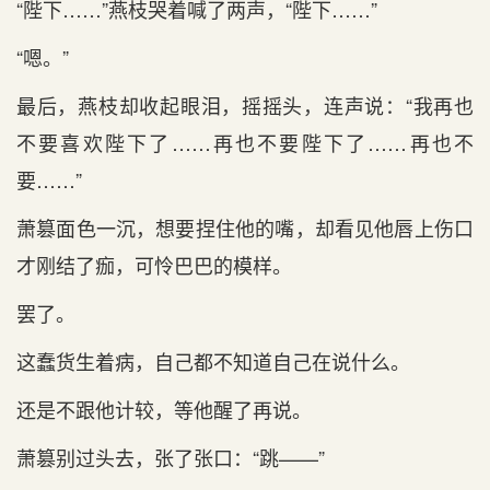
“陛下……”燕枝哭着喊了两声，“陛下……”
“嗯。”
最后，燕枝却收起眼泪，摇摇头，连声说：“我再也
不要喜欢陛下了……再也不要陛下了……再也不
要……”
萧篡面色一沉，想要捏住他的嘴，却看见他唇上伤口
才刚结了痂，可怜巴巴的模样。
罢了。
这蠢货生着病，自己都不知道自己在说什么。
还是不跟他计较，等他醒了再说。
萧篡别过头去，张了张口：“跳——”