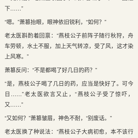
下……”
“嗯。”萧篡抬眼，眼神依旧锐利，“如何？”
老太医斟酌着回禀：“燕枝公子前阵子随行秋狩，舟
车劳顿，水土不服，加上天气转凉，受了风，这才染
上风寒。”
萧篡反问：“不是都喝了好几日的药？”
“是，燕枝公子喝了几日的药，应当是快好了。可今
日……”老太医欲言又止，“燕枝公子受了惊吓，
又……”
“又如何？”萧篡皱眉，神色不耐，“别废话。”
老太医换了种说法：“燕枝公子大病初愈，本不该行