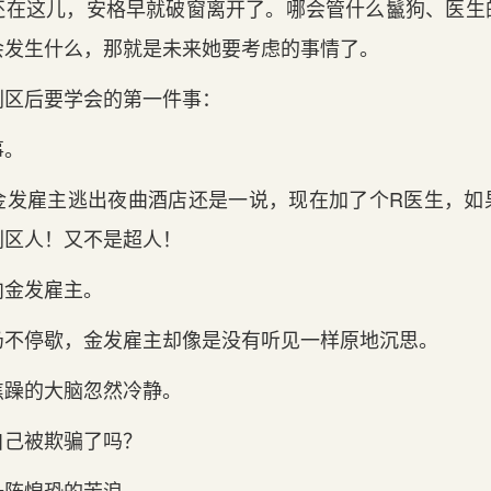
还在这儿，安格早就破窗离开了。哪会管什么鬣狗、医生
会发生什么，那就是未来她要考虑的事情了。
剌区后要学会的第一件事：
事。
金发雇主逃出夜曲酒店还是一说，现在加了个R医生，如
剌区人！又不是超人！
向金发雇主。
仍不停歇，金发雇主却像是没有听见一样原地沉思。
焦躁的大脑忽然冷静。
自己被欺骗了吗？
一阵惶恐的苦浪。