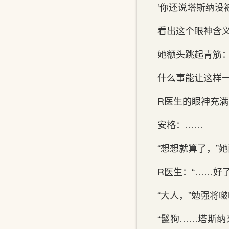
‘你还说塔斯纳没
看出这个眼神含
她额头跳起青筋：
什么事能让这样
R医生的眼神充
安格：……
“想想就算了，”
R医生：“……好
“大人，”勉强将
“鬣狗……塔斯