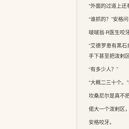
“外面的过道上还
“谁抓的？”安格问
啵啵翁·R医生咬
“艾德罗患有黑石
手下甚至把泼剌
“有多少人？”
“大概二三十个。
坎桑尼尔是真不
偌大一个泼剌区
安格咬牙。