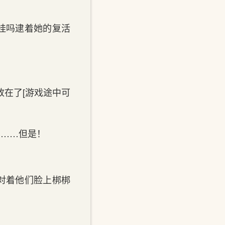
挂吗逮着她的复活
放在了[游戏途中可
用……但是！
对着他们脸上梆梆