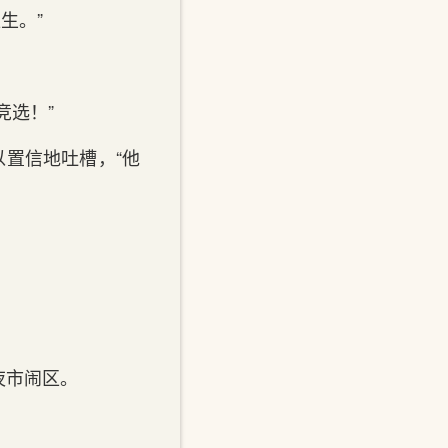
生。”
竞选！”
以置信地吐槽，“他
夜市闹区。