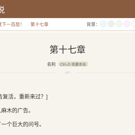
说
就下一百层！
第十七章
背景：
第十七章
名利
Ctrl+D 收藏本站
告复活，重新来过？]
人麻木的广告。
了一个巨大的问号。