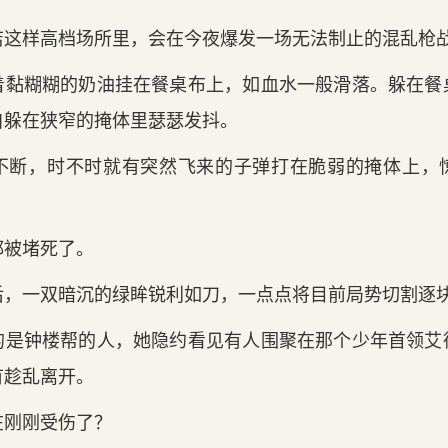
店这样高档场所里，会在今夜爆发一场无法制止的混乱枪
着黏糊糊的奶油挂在餐桌布上，如血水一般滑落。躲在餐
自躲在狭窄的掩体里瑟瑟发抖。
不断，时不时就有突然飞来的子弹打在脆弱的掩体上，
都被堵死了。
后，一双暗沉的绿眸锐利如刀，一点点将目前局势切割逐
的是钟楼帮的人，她隐约看见有人围聚在那个少年首领艾
有趁乱离开。
在刚刚受伤了？