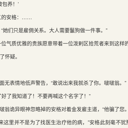
被包养！’
义的安格：……
“她们只是雇佣关系。大人需要鬣狗做一件事。”
一位气质优雅的贵族愿意带着一位泼剌区拾荒者来到这样
满了怀疑。
她面无表情地低声警告，“敢说出来我就杀了你。啵啵翁。”
了好了我知道了！不要再喊这个名字了！”
啵啵翁诡异眼神忽略掉的安格对着金发雇主道，“他骗了您。
纳来这里并不是为了找医生治疗他的病，”安格此刻毫不犹