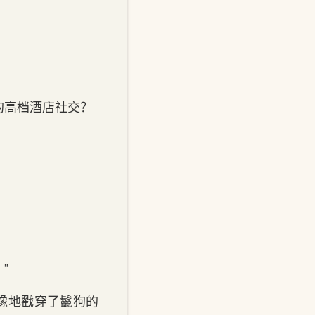
的高档酒店社交？
”
豫地戳穿了鬣狗的