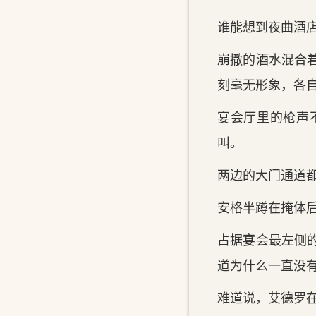
谁能想到夜曲酒
崩撒的酒水混合
刻毫无形象，各
宴会厅里的枪声
叫。
两边的大门通道
安格半蹲在掩体
占据宴会最左侧
道为什么一直没
难道说，艾德罗