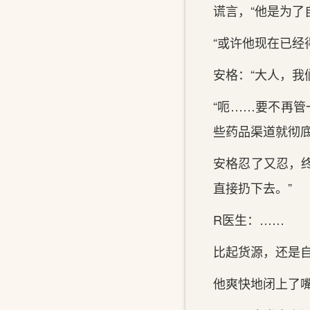
谎言，“他是为了
“或许他现在已经
安格：“大人，我
“呃……要不再管
些药品渠道就彻
安格忍了又忍，
直接扔下去。”
R医生：……
比起货源，还是
他爽快地闭上了