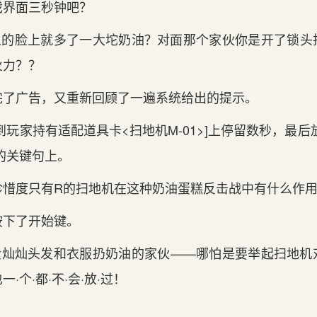
戏界面三秒钟吧？
人的脸上就多了一大坨奶油？对面那个家伙你是开了锁头
火力？？
完了广告，又重新回顾了一遍系统给出的提示。
到玩家持有适配道具卡<扫地机M-01>]上停留数秒，最后
的关键句上。
珍惜度只有R的扫地机在这种奶油蛋糕反击战中有什么作
按下了开始键。
金灿灿头发和衣服扔奶油的家伙——哪怕是要举起扫地机
·个·都·不·会·放·过！