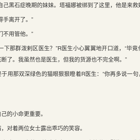
自己黑石症晚期的妹妹。塔福娜被绑到了这里，他是来救
得手离开了。”
们不用管他。”
一下那群泼剌区医生？”R医生小心翼翼地开口道，“毕
底断了。我虽然也是医生，但我的货源也不完全啊。”
终于用那双深绿色的猫眼狠狠瞪着R医生：“你再多说一句
自己的小命更重要。
嘴，对着两位女士露出乖巧的笑容。