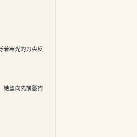
烁着寒光的刀尖反
。她望向先前鬣狗