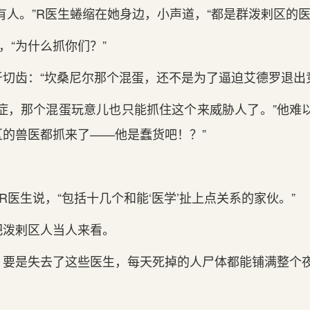
有人。”R医生蜷缩在她身边，小声道，“都是群泼剌区的医
，“为什么抓你们？”
牙切齿：“坎桑尼尔那个混蛋，还不是为了逼迫艾德罗退出
症，那个混蛋玩意儿也只能抓住这个来威胁人了。”他难
区的兽医都抓来了——他是蠢货吧！？”
”R医生说，“包括十几个和能‘医学’扯上点关系的家伙。”
把泼剌区人当人来看。
，要是失去了这些医生，每天死掉的人尸体都能铺满整个