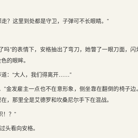
哪走？这里到处都是守卫，子弹可不长眼睛。”
疯了吗”的表情下，安格抽出了弯刀，她瞥了一眼刀面，闪
金色的眼眸。
道：“大人，我们得离开……”
来。”金发雇主一点也不在意形象，侧坐靠在翻倒的椅子边
现在，那里全是艾德罗和坎桑尼尔手下在混战。
识！？”
扭过头看向安格。