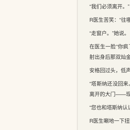
“我们必须离开。”
R医生苦笑：“往
“走窗户。”她说。
在医生一脸“你
射出身后那双灿
安格回过头，低声
“塔斯纳还没回
离开的大门——
“您也和塔斯纳认
R医生唰地一下