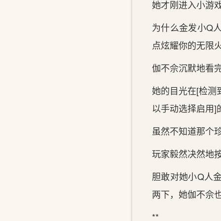
她才刚进入小游
为什么金发小Q
点炫耀你的无限
伽不佘沉默地看
她的目光在[检测
以手动选择启用]
虽然不知道那个
玩家毅然决然地
胆敢对她小Q人
两下，她伽不佘也一
**