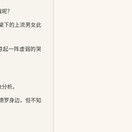
战呢？
桌下的上流男女此
惊起一阵虚弱的哭
块分析。
德罗身边，但不知