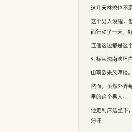
这几天‌林熄也不
这个男人没醒，但
面行动了一天‌，
连他这边都是这个
对标从沈南泱坦白
山雨欲来风满楼
然而‌，虽然外界
里‌的这个男人。
他走到床边坐下
薄汗。