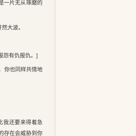
底是一片无从琢磨的
轩然大波。
怨有‌仇报仇。]
，你也同样共情地
比我‌还要来得着急
的存在会威胁到你