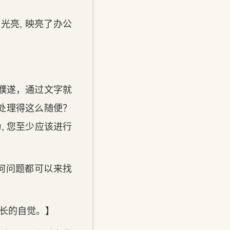
的光亮, 映亮了办公
濮遂，通过文字就
处理‌得这么随便？
, 您至少应该进行
任何问题都可以来找
署长的自觉。】