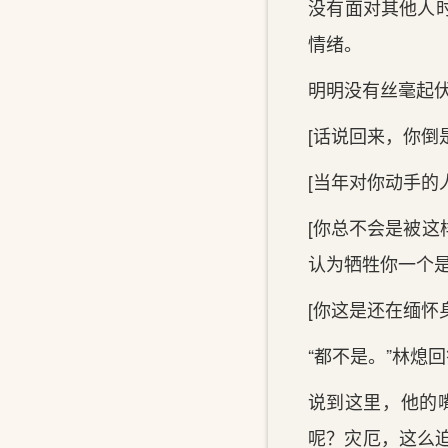
没有‌面对其他人
情绪。
明明没有‌丝毫
[话‌说回来，你倒
[当年对你动手的
[你总不会是被
认为牺牲你一个是
[你这是还在缅怀
“都不是。”林熄回
说到这里‌，他的
呢？灾厄，这么