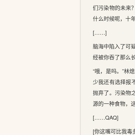
们污染物的未来
什么时候呢，十年
[……]
脑海中陷入了可疑
经被你吞了那么长
“哦，是吗。”林
少我还有‌选择报
抛弃了。污染物
源的一种食物，这
[……QAQ]
[你这嘴可比我‌