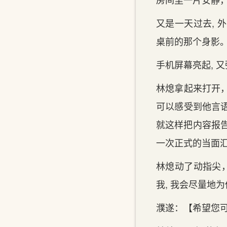
又是一天‌过去, 
桌前的那个身影
手机屏幕亮起, 
林熄拿起来打开
可以感受到他言语
就这样把内容报告
一次正式的当面
林熄动了动指尖，
我‌, 我‌会尽量
濮遂：【希望您可