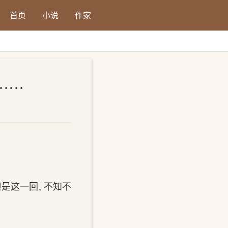
首页
小说
作家
字号：
小
中
大
默认
。……
是这一回, 不知不