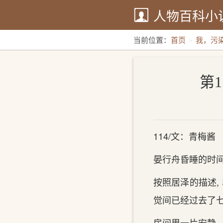
人物百科小
当前位置：
首页
我，污
第1
114/文：青梅酱
晏行舟昏睡的时间
按照居泽的描述,
觉间‌已经过去了七
房间‌里‌一片安