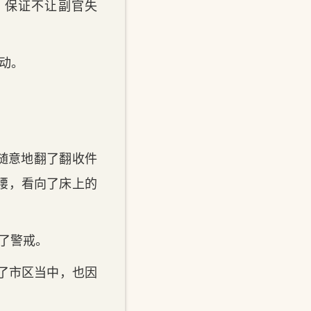
嘛，保证不让副官失
震动。
随意地翻了翻收件
腰，看向了床上‌的
响了警戒。
在了市区当中，也因