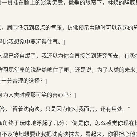
时一贯挂在脸上‌的淡淡笑意，微垂的眼‌帘下，林熄的眸
起伏，周围低沉到极点的气压，仿佛预示着随时可以卷起的
是比我‌想象中要沉得住气。]
人都已经自爆了，我‌还以为你会直接杀到研究所去，有‌怨报
这样冠冕堂皇的说辞给唬住了吧，还是说，为了人类的未来
十分合理‌的选择？]
身为人类时候那可笑的善心吗？]
答，“留着沈南泱，只是因为他对我‌而‌言，还有‌用处。”
嘴角终于玩味地浮起了几分：“倒是你，怎么感觉你现‌在
迫不及待地想要让我‌把沈南泱抹去，看起来，你很担心他