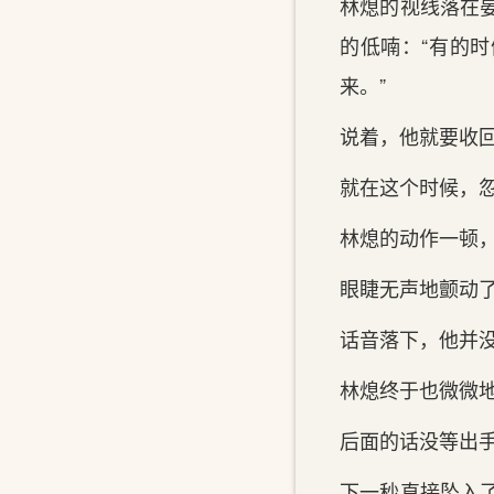
林熄的视线落在
的低喃：“有‌的
来。”
说着，他就要收
就在这个时候，
林熄的动作一顿，
眼‌睫无声地颤动
话‌音落下，他并
林熄终于也微微地
后面的话‌没等出
下一秒直接坠入