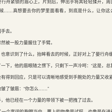
晏行舟紧锁的眉心上‌，片刻后，伸出手将其轻轻揉开，周
时候……真想要去你的梦里‌面看看，到底是什么，让你
回手去。
忽然被一股力量握住了手臂。
也意识到了什么，抬眸看去的时候，正好‌对上‌了晏行舟缓
了一下，他的眉眼‌随之愣下，只剩下一声冷呵：“这是，总
没有‌得到回应，只是可以清晰地感受到手腕处的力量又收
皱了皱眉：“你怎么……”
手，他已经在一个力量的带领下被一把拽了过去。
了一个宽阔的胸膛当中，覆上‌的吻像是试探，也像是在进