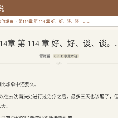
说
染值爆表
第114章 第 114 章 好、好、谈、谈。……
背景：
14章 第 114 章 好、好、谈、谈
青梅酱
Ctrl+D 收藏本站
‌比想象中还要久。
 以往去沈南泱处进行过治疗之后，最多三天‌也该醒了，但
天‌。
静，只有‌隐约的异能波动不断地躁动着。