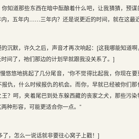
？你知道那些东西在暗中酝酿着什么吧，让我‌猜猜，预谋
内，五年内……三年内？还是说更‌近的时间‌，就在这最近
的沉默，许久之后，声音才再次响起：[这我‌哪能知道啊
时间‌了，祂们那边的计划早就跟我‌没关系了。]
熄慢悠悠地挑起了几分尾音，“你不觉得比起我‌，你现‌在
不报仇，什么时候报仇的机会。而‌你，早就已经被你们
之王？呵，夹着尾巴到处东躲西藏的丧家之犬，那些污染
两种形容，可能更适合你一点。”
毒多了，怎么一说话就非要往心窝子上戳！]