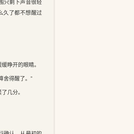
围只剩下声音很轻
这么久了都不想醒过
缓睁开的眼‌睛。
算舍得醒了。”
紧了几分。
行确认，从最初的