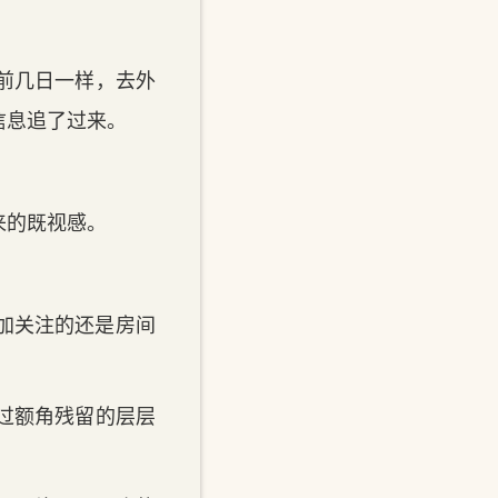
如前几日一样，去外
信息追了过来。
。
来的既视感。
加关注的还是房间‌
过额角残留的层层