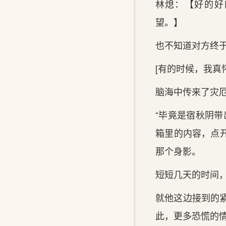
林熄：【好‌的好
望。】
也不知道对方‌终
[有‌的时候，我‌
脑海中传来了灾
“毕竟是宿秋阴
箱里‌的内容，点
那个身影。
短短几天‌的时间
就他这边接到的紧
此，更‌多恐慌的