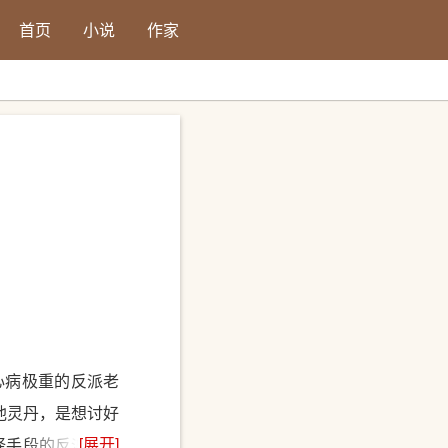
首页
小说
作家
心病极重的反派老
他灵丹，是想讨好
[展开]
择手段的反派系男