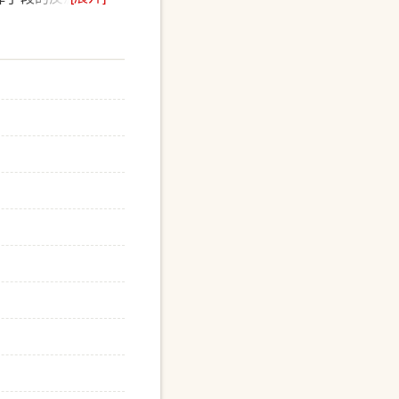
痛欲绝下，她穿书
太了解了，这位大
临砚下了同生共死
把咒解开，竟然在
情线！那我为什么
进的道路，信任会
毕生追求，明知会
｜男主带恶人，但
是爽文，就破口大