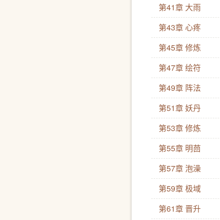
第41章 大雨
第43章 心疼
第45章 修炼
第47章 绘符
第49章 阵法
第51章 妖丹
第53章 修炼
第55章 明茴
第57章 泡澡
第59章 极域
第61章 晋升